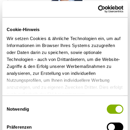
Dr. Christian Strasser
Cookie-Hinweis
München
Wir setzen Cookies & ähnliche Technologien ein, um auf
c.strasser@heuking.de
Informationen im Browser Ihres Systems zuzugreifen
oder Daten darin zu speichern, sowie optionale
Technologien - auch von Drittanbietern, um die Website-
Zugriffe & den Erfolg unserer Werbemaßnahmen zu
analysieren, zur Erstellung von individuellen
Nutzungsprofilen, um Ihnen individuellere Werbung
anzuzeigen, und zu eigenen Zwecken Dritter. Dies erfolgt
auch außerhalb der EU bei geringerem
Datenschutzniveau (z.B. USA), wobei trotz vertraglicher
Einwilligungsauswahl
Regelungen das Risiko des staatlichen Zugriffs &
Notwendig
eingeschränkter Rechtsbehelfsmöglichkeiten nicht
auszuschließen ist. Sie können Ihre Einwilligung jederzeit
Präferenzen
über die
Cookie-Einstellungen
widerrufen oder ändern.