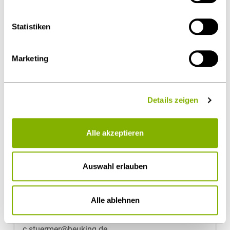
Yannick Greimann, LL.B. (University of London)
Details unter
Datenschutz
.
München
Statistiken
y.greimann@heuking.de
Marketing
Details zeigen
Alle akzeptieren
Auswahl erlauben
Dr. Christian Stürmer
Alle ablehnen
München
c.stuermer@heuking.de