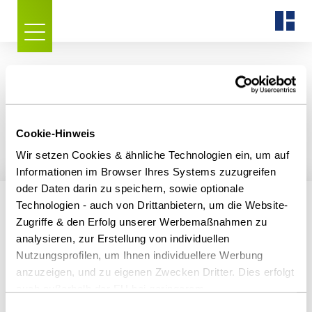
Oops, an error occurred! Request: 1ff9bf3cc3371
Event: 6bedd88262144e4b9100cf325af6defe
Cookie-Hinweis
Wir setzen Cookies & ähnliche Technologien ein, um auf
Informationen im Browser Ihres Systems zuzugreifen
oder Daten darin zu speichern, sowie optionale
Technologien - auch von Drittanbietern, um die Website-
Wichtige Links
Zugriffe & den Erfolg unserer Werbemaßnahmen zu
Kontakt/Standorte
analysieren, zur Erstellung von individuellen
Impressum
Nutzungsprofilen, um Ihnen individuellere Werbung
anzuzeigen, und zu eigenen Zwecken Dritter. Dies erfolgt
Partner
auch außerhalb der EU bei geringerem
Datenschutzhinweise
Datenschutzniveau (z.B. USA), wobei trotz vertraglicher
Einwilligungsauswahl