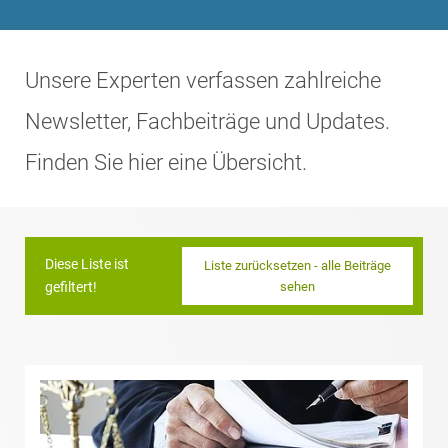
Bitte wählen Sie eine
oder mehrere
Durchsuchen
Startdatum
Enddatum
Praxisgruppen/Expertise
Unsere Experten verfassen zahlreiche
Newsletter, Fachbeiträge und Updates.
Dr. Sonja
Aerospace & Defense
Ackermann,
Finden Sie hier eine Übersicht.
M.Jur.
Ergebnis
(University of
Arbeitsrecht
anzeigen
Oxford)
Außenwirtschaftsrecht
Dr. Michael
Diese Liste ist
Liste zurücksetzen - alle Beiträge
Alberts
gefiltert!
sehen
Automotive
Dr. Karsten Alex,
Banking & Finance
LL.M. (University
of Exeter)
Compliance & Internal
Investigations
Dr. Utz