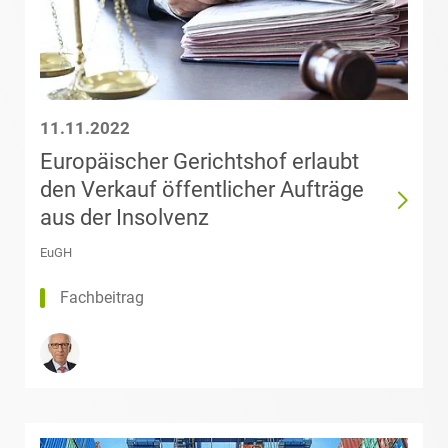
Andelewski
Datenschutz &
Datenrecht
Theresa Arndt,
LL.M.
(Université Paris
Energie
11.11.2022
2 Panthéon-
Assas)
Europäischer Gerichtshof erlaubt
ESG – Nachhaltiges
den Verkauf öffentlicher Aufträge
Wirtschaften
Dr. Florian
aus der Insolvenz
Arnold
EuGH
Gesellschaftsrecht /
M&A
Sarah
Fachbeitrag
Aschenbrenner
Health Care & Life
Sciences
Michael Auer
Immobilien & Bau
Rabia Ayhan