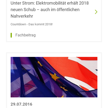
Wettbewerbs- &
Unter Strom: Elektromobilität erhält 2018
LL.M. (University
Werberecht
of Westminster)
neuen Schub – auch im öffentlichen
Nahverkehr
Wirtschafts- und
Christoph Behm
Countdown - Das kommt 2018!
Steuerstrafrecht
Fachbeitrag
Michael Below
Leoni Bertram
Ergebnis
Plassmann
anzeigen
Janine Beyer
Dr. Björn Biehl,
M.Sc. Finance
(HEC Paris)
29.07.2016
Dr. Dr. Johannes