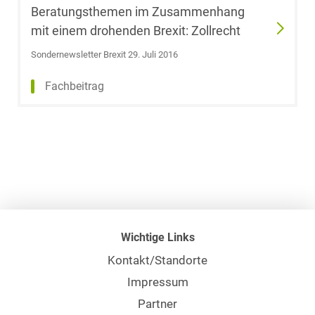
Blassl
Beratungsthemen im Zusammenhang
mit einem drohenden Brexit: Zollrecht
Dr. Tobias Block
Sondernewsletter Brexit 29. Juli 2016
Fachbeitrag
Jens Blumrich
Dr. Vinzenz
Bödeker, LL.M.
(Indiana
University)
Dr. Anne de
Boer, LL.M.
Wichtige Links
(RSA)
Kontakt/Standorte
Impressum
Konstantin
Böhm,
Partner
LL.M.oec.