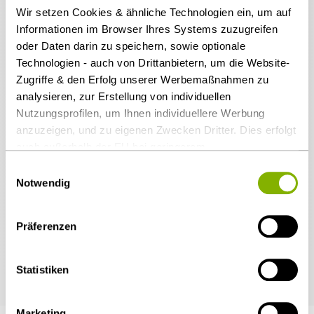
Medien & Entertainment
Wir setzen Cookies & ähnliche Technologien ein, um auf
Informationen im Browser Ihres Systems zuzugreifen
Dr. Kai Bandilla
oder Daten darin zu speichern, sowie optionale
Nachfolge / Vermögen /
Technologien - auch von Drittanbietern, um die Website-
Stiftungen
Theresa Marie
Zugriffe & den Erfolg unserer Werbemaßnahmen zu
27.12.2017
Bardenhewer,
analysieren, zur Erstellung von individuellen
LL.M.
Alle Augen nach Leipzig:
Öffentlicher Sektor und
Nutzungsprofilen, um Ihnen individuellere Werbung
Vergabe
Entscheidungen über
anzuzeigen, und zu eigenen Zwecken Dritter. Dies erfolgt
Dieselfahrverbote 2018 erwartet
Carina Bart
auch außerhalb der EU bei geringerem
Patentrecht
Datenschutzniveau (z.B. USA), wobei trotz vertraglicher
Einwilligungsauswahl
Countdown - Das kommt 2018!
Regelungen das Risiko des staatlichen Zugriffs &
Notwendig
Isabel Barth
eingeschränkter Rechtsbehelfsmöglichkeiten nicht
Private Equity / Venture
Fachbeitrag
auszuschließen ist. Sie können Ihre Einwilligung jederzeit
Capital
Dr. Frank Baßler
Präferenzen
über die
Cookie-Einstellungen
widerrufen oder ändern.
Details unter
Datenschutz
.
Prozessführung &
Andrea
Statistiken
Schiedsverfahren
Elisabeth Bauer
Restrukturierung &
Marketing