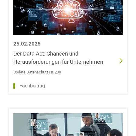
LL.B.
Marcel Greubel
Dr. Armin
Freiherr von
25.02.2025
Grießenbeck
Der Data Act: Chancen und
Herausforderungen für Unternehmen
Dr. Christoph
Update Datenschutz Nr. 200
Gringel
Fachbeitrag
Julian Groenick
Catarina
Angelika Gröger
(geb. Seemann),
LL.M.
(Medizinrecht)