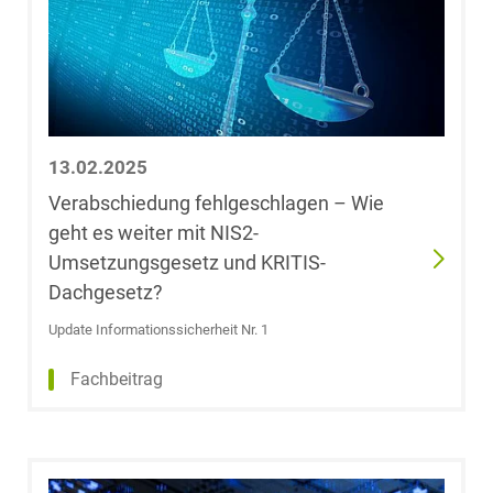
Dr. Hans
Gummert
Dr. Robert
Güther
13.02.2025
Liv Hagmann,
LL.B.
Verabschiedung fehlgeschlagen – Wie
geht es weiter mit NIS2-
Umsetzungsgesetz und KRITIS-
Dr. Nina Haller
Dachgesetz?
Sophie
Update Informationssicherheit Nr. 1
Catherine
Hamann
Fachbeitrag
Elena Harbauer