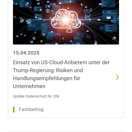
Gesine Dechow
Franziska
Marisa Decker,
LL.B.
15.04.2025
Dr. Stephan
Einsatz von US-Cloud-Anbietern unter der
Degen, Maître
Trump-Regierung: Risiken und
en Droit
Handlungsempfehlungen für
Unternehmen
Julia Kathrin
Degen, LL.M.
Update Datenschutz Nr. 206
Fachbeitrag
Dr. Bodo Dehne
Maximilian