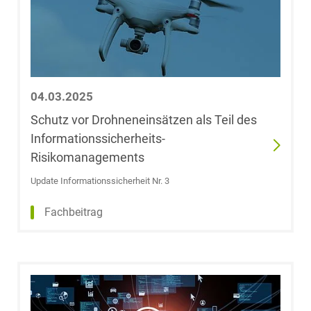
Christopher
Görtz
Christine Grau,
LL.M. (University
04.03.2025
of Canterbury)
Schutz vor Drohneneinsätzen als Teil des
Informationssicherheits-
Dr. Stefanie
Risikomanagements
Greifeneder
Update Informationssicherheit Nr. 3
Yannick
Fachbeitrag
Greimann, LL.B.
(University of
London)
Dr. Marc Philip
Greitens, B.A.,