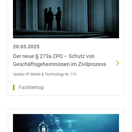
(University of
Miami)
Dr. Jörg aus der
Fünten
20.03.2025
Fabian G.
Der neue § 273a ZPO – Schutz von
Gaffron
Geschäftsgeheimnissen im Zivilprozess
Sen Gao
Update IP, Media & Technology Nr. 115
Fachbeitrag
Ümit-Erhan
Genc
Roland Gerold
Fabian Gerstner,