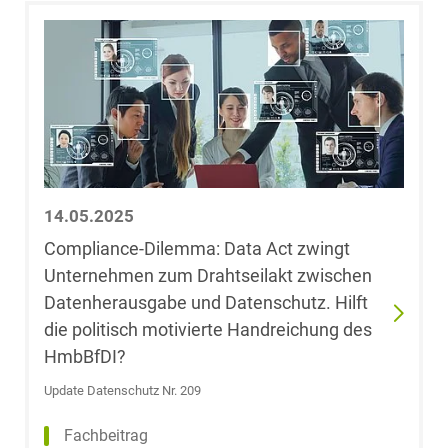
Anita Bohn,
LL.M. (University
of London)
Laura-Felicia
Bokranz, LL.M.
(University of
Cape Town)
14.05.2025
Compliance-Dilemma: Data Act zwingt
Philipp Börger
Unternehmen zum Drahtseilakt zwischen
Datenherausgabe und Datenschutz. Hilft
die politisch motivierte Handreichung des
Dr. Alexander
Bork
HmbBfDI?
Update Datenschutz Nr. 209
Dr. Oliver
Böttcher
Fachbeitrag