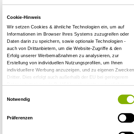
LL.M.
Cookie-Hinweis
Meike Dresler-
Lenz
Wir setzen Cookies & ähnliche Technologien ein, um auf
Informationen im Browser Ihres Systems zuzugreifen oder
Dr. Michael
Daten darin zu speichern, sowie optionale Technologien -
Dröge
auch von Drittanbietern, um die Website-Zugriffe & den
07.04.2025
Erfolg unserer Werbemaßnahmen zu analysieren, zur
Erstellung von individuellen Nutzungsprofilen, um Ihnen
BGH bestätigt: Datenschutzverstöße
Marc Dümenil
individuellere Werbung anzuzeigen, und zu eigenen Zwecke
können durch Wettbewerber und
Dritter. Dies erfolgt auch außerhalb der EU bei geringerem
Verbraucherverbände verfolgt werden
Boris Dürr
Datenschutzniveau (z.B. USA), wobei trotz vertraglicher
Regelungen das Risiko des staatlichen Zugriffs &
Update IP, Media & Technology Nr. 116, Update Datenschutz Nr.
Einwilligungsauswahl
205
Dr. Walter Eberl
eingeschränkter Rechtsbehelfsmöglichkeiten nicht
Notwendig
auszuschließen ist. Sie können Ihre Einwilligung jederzeit
Fachbeitrag
über die
Cookie-Einstellungen
widerrufen oder ändern.
Dr. Frank
Präferenzen
Details unter
Datenschutz
.
Eckhoff