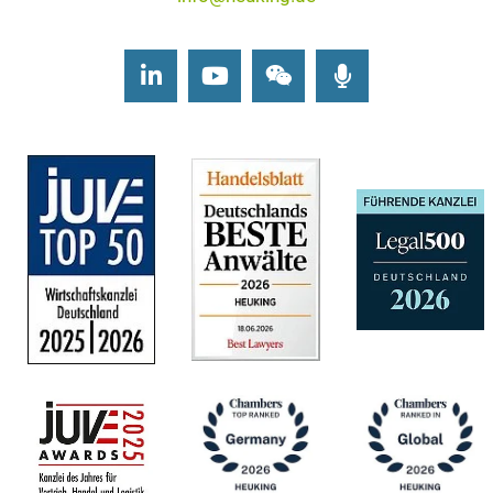
Frank Hollstein
LinkedIn
Youtube
Wechat
Podcasts
Dr. Anton Horn
Dr. Volker Howe
Samuel
Hübenthal
Alexander
Hübner, LL.M.
Annalena
Huhnholz