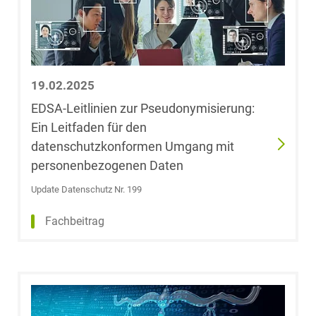
Sonja Groht
Torsten Groß,
19.02.2025
LL.M. (University
of Westminster)
EDSA-Leitlinien zur Pseudonymisierung:
Ein Leitfaden für den
Jan Philipp Groß
datenschutzkonformen Umgang mit
personenbezogenen Daten
Nicolas Groß
Update Datenschutz Nr. 199
Fachbeitrag
Ida Maria Grote
Dr. Björn
Grotebrune