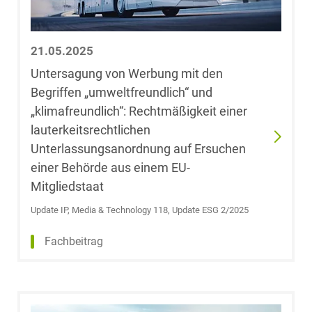
Wettbewerbs- &
LL.M. (University
Werberecht
of Westminster)
21.05.2025
Wirtschafts- und
Christoph Behm
Untersagung von Werbung mit den
Steuerstrafrecht
Begriffen „umweltfreundlich“ und
Michael Below
„klimafreundlich“: Rechtmäßigkeit einer
lauterkeitsrechtlichen
Leoni Bertram
Unterlassungsanordnung auf Ersuchen
Ergebnis
Plassmann
einer Behörde aus einem EU-
anzeigen
Mitgliedstaat
Janine Beyer
Update IP, Media & Technology 118, Update ESG 2/2025
Dr. Björn Biehl,
Fachbeitrag
M.Sc. Finance
(HEC Paris)
Dr. Dr. Johannes