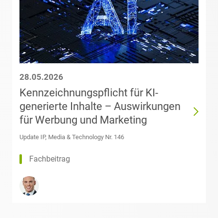
Informationssicherheit
Geraldine Baars
Informationstechnologie
Dr. Karolina
& Telekommunikation
Badura
28.05.2026
Investmentfonds
Sophia Bagh-
Kennzeichnungspflicht für KI-
Gantenbrink
generierte Inhalte – Auswirkungen
IP, Media & Technology
für Werbung und Marketing
Marco
Bahmann, LL.M.
Kapitalmarktrecht
Update IP, Media & Technology Nr. 146
(University of
Sydney)
Fachbeitrag
Kartellrecht
Thomas F.
Baldzuhn
Marken-, Design- &
Urheberrecht
Marc Baltus