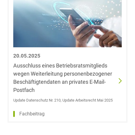
Blassl
Dr. Tobias Block
Jens Blumrich
Dr. Vinzenz
20.05.2025
Bödeker, LL.M.
Ausschluss eines Betriebsratsmitglieds
(Indiana
wegen Weiterleitung personenbezogener
University)
Beschäftigtendaten an privates E-Mail-
Postfach
Dr. Anne de
Boer, LL.M.
Update Datenschutz Nr. 210, Update Arbeitsrecht Mai 2025
(RSA)
Fachbeitrag
Konstantin
Böhm,
LL.M.oec.