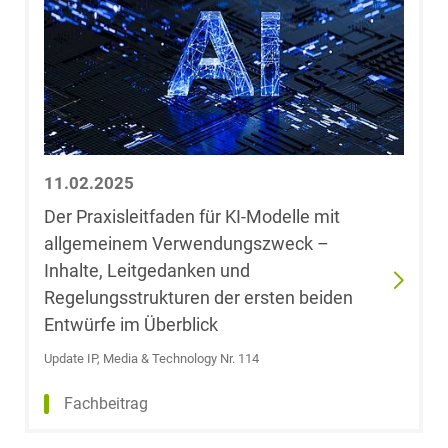
Dr. Uwe
Hartmann
Stephanie
Heider-Wurm
Marian
Heidinger
11.02.2025
Der Praxisleitfaden für KI-Modelle mit
Dr. Christian
allgemeinem Verwendungszweck –
Heine
Inhalte, Leitgedanken und
Regelungsstrukturen der ersten beiden
Dr. Ulrike
Entwürfe im Überblick
Helkenberg
Update IP, Media & Technology Nr. 114
Harald
Fachbeitrag
Francisco Heller