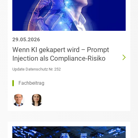
Andelewski
Datenschutz &
Datenrecht
Theresa Arndt,
LL.M.
(Université Paris
Energie
29.05.2026
2 Panthéon-
Assas)
Wenn KI gekapert wird – Prompt
ESG – Nachhaltiges
Injection als Compliance-Risiko
Wirtschaften
Dr. Florian
Update Datenschutz Nr. 252
Arnold
Gesellschaftsrecht /
Fachbeitrag
M&A
Sarah
Aschenbrenner
Health Care & Life
Sciences
Michael Auer
Immobilien & Bau
Rabia Ayhan