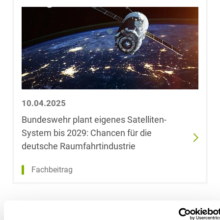
Dehnert
Kerstin Deiters,
LL.M., EMBA
Dr. Sabine
Dethof
10.04.2025
Mathis Dick,
LL.M.
Bundeswehr plant eigenes Satelliten-
System bis 2029: Chancen für die
Chiara
deutsche Raumfahrtindustrie
Diekmann
Fachbeitrag
Nikolai Diller
Marina Dolina,