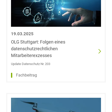
LL.M. (University
of New South
Wales)
Dr. Anna Lena
Glander
19.03.2025
OLG Stuttgart: Folgen eines
Regina Glaser,
datenschutzrechtlichen
LL.M. (Suffolk
Mitarbeiterexzesses
University
Boston)
Update Datenschutz Nr. 203
Fachbeitrag
Dr. Christiane
Viktoria Göb-
Krumme
Dr. Sönke
Görgens