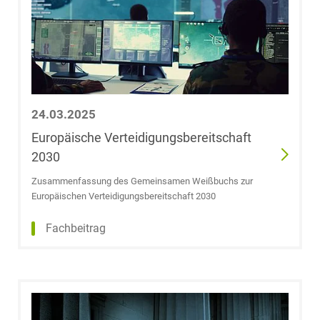
Jonah Franzen
Stephan Freund
Dr. Carl-
Christian
24.03.2025
Friedrich
Europäische Verteidigungsbereitschaft
2030
Dr. Peter J. Fries
Zusammenfassung des Gemeinsamen Weißbuchs zur
Europäischen Verteidigungsbereitschaft 2030
Daniel Froesch
Fachbeitrag
Caroline
Frohnwieser
Dr. Christoph
Froning, LL.M.