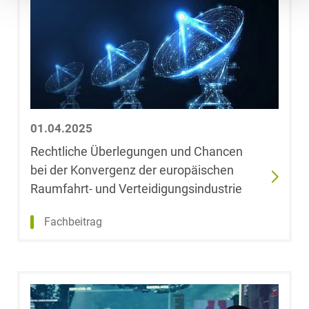
Roman Ettl-
Steger, LL.M.
(King's College
London)
Annika Färber,
01.04.2025
LL.M.
Rechtliche Überlegungen und Chancen
bei der Konvergenz der europäischen
Dr. Julia Fiedler,
LL.B.
Raumfahrt- und Verteidigungsindustrie
Fachbeitrag
Dr. Simone
Flocken
Katharina Foede