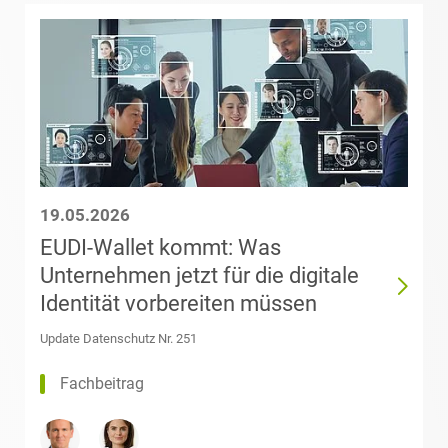
Medien & Entertainment
Dr. Kai Bandilla
Nachfolge / Vermögen /
Stiftungen
Theresa Marie
Bardenhewer,
LL.M.
Öffentlicher Sektor und
Vergabe
Carina Bart
19.05.2026
Patentrecht
EUDI-Wallet kommt: Was
Isabel Barth
Unternehmen jetzt für die digitale
Private Equity / Venture
Identität vorbereiten müssen
Capital
Dr. Frank Baßler
Update Datenschutz Nr. 251
Prozessführung &
Andrea
Fachbeitrag
Schiedsverfahren
Elisabeth Bauer
Restrukturierung &