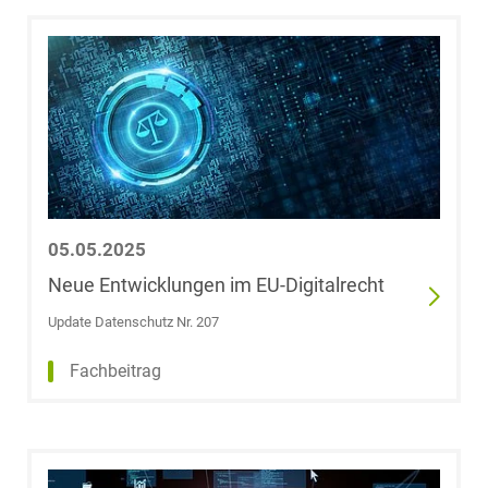
LL.M. (University
of Glasgow)
Anna Coenen
Dr. Markus
Collisy
Cécile Corbet,
05.05.2025
LL.M.
Neue Entwicklungen im EU-Digitalrecht
Julia Cramer
Update Datenschutz Nr. 207
Fachbeitrag
Dr. Helen
Dahlkamp-Storp
Meike Daniels