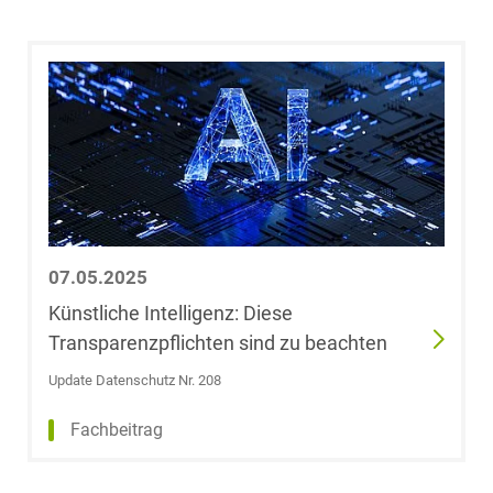
Fabian Budde
Dr. Fabian Bürk,
LL.M. (University
of Auckland,
Neuseeland)
Dr. Steffen
Burrer
07.05.2025
Dr. Arnold
Künstliche Intelligenz: Diese
Büssemaker,
Transparenzpflichten sind zu beachten
Licencié en droit
Update Datenschutz Nr. 208
Ulf Christiani
Fachbeitrag
Robert Clev,