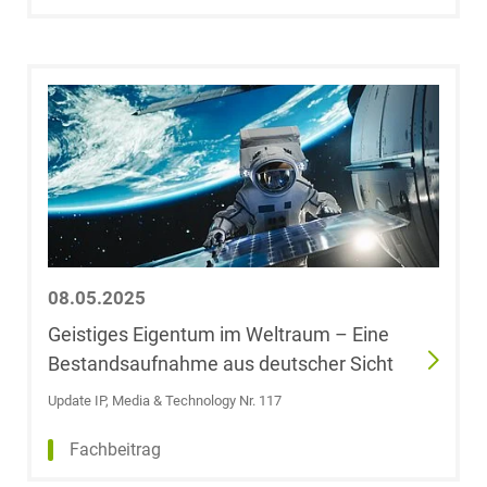
Dr. Stefan
Bretthauer
Dr. Leonie
Bringer
Dr. Félicie
Brisson
Dr. Florian
08.05.2025
Brombach,
Geistiges Eigentum im Weltraum – Eine
LL.M. (University
Bestandsaufnahme aus deutscher Sicht
of East Anglia)
Update IP, Media & Technology Nr. 117
Dr. Kai Uwe
Büchler
Fachbeitrag