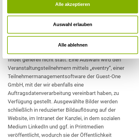
Alle akzeptieren
5. Empfänger der personenbezogenen Daten
Die Erstellung der Aufnahmen erfolgt durch
Auswahl erlauben
Mitarbeiter oder vom Vertragspartner beauftragte
Fotografen, mit denen wir einen Vertrag zur
Auftragsdatenverarbeitung haben. Eine Weitergabe
Alle ablehnen
der hochauflösenden Original-Aufnahmen an Dritte
findet generell nicht statt. Eine Auswahl wird den
Veranstaltungsteilnehmern mittels „eventry“, einer
Teilnehmermanagementsoftware der Guest-One
GmbH, mit der wir ebenfalls eine
Auftragsdatenverarbeitung vereinbart haben, zu
Verfügung gestellt. Ausgewählte Bilder werden
schließlich in reduzierter Bildauflösung auf der
Website, im Intranet der Kanzlei, in dem sozialen
Medium LinkedIn und ggf. in Printmedien
veröffentlicht, wodurch sie der Öffentlichkeit