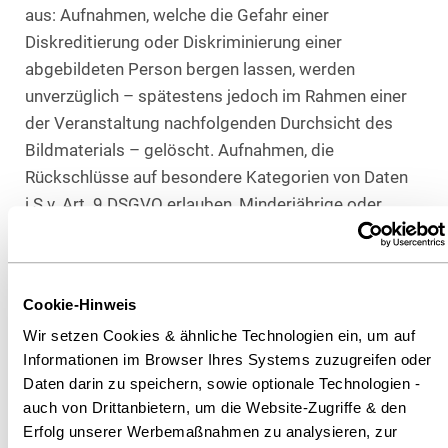
aus: Aufnahmen, welche die Gefahr einer
Diskreditierung oder Diskriminierung einer
abgebildeten Person bergen lassen, werden
unverzüglich – spätestens jedoch im Rahmen einer
der Veranstaltung nachfolgenden Durchsicht des
Bildmaterials – gelöscht. Aufnahmen, die
Rückschlüsse auf besondere Kategorien von Daten
i.S.v. Art. 9 DSGVO erlauben, Minderjährige oder
besonders schutzbedürftige Personen zeigen,
werden ebenfalls unverzüglich – spätestens jedoch
im Rahmen der nachfolgenden Durchsicht –
Cookie-Hinweis
gelöscht. Ferner gelöscht werden Aufnahmen von
Wir setzen Cookies & ähnliche Technologien ein, um auf
Mitarbeitern, die nicht schriftlich in die Verarbeitung
Informationen im Browser Ihres Systems zuzugreifen oder
von Aufnahmen eingewilligt haben. Die vorstehenden
Daten darin zu speichern, sowie optionale Technologien -
Sätze gelten auch, wenn es sich um ein bloßes
auch von Drittanbietern, um die Website-Zugriffe & den
Hintergrundgeschehen handelt.
Erfolg unserer Werbemaßnahmen zu analysieren, zur