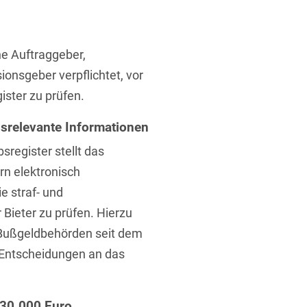
ufsausbildung
ichtversicherung
U
V
W
X
Y
he Auftraggeber,
Z
onsgeber verpflichtet, vor
ster zu prüfen.
Vergabe
ssrelevante Informationen
Ergebnis anzeigen
Capital
egister stellt das
venzrecht
n elektronisch
e straf- und
Bieter zu prüfen. Hierzu
 Bußgeldbehörden seit dem
cht
n Entscheidungen an das
 30.000 Euro