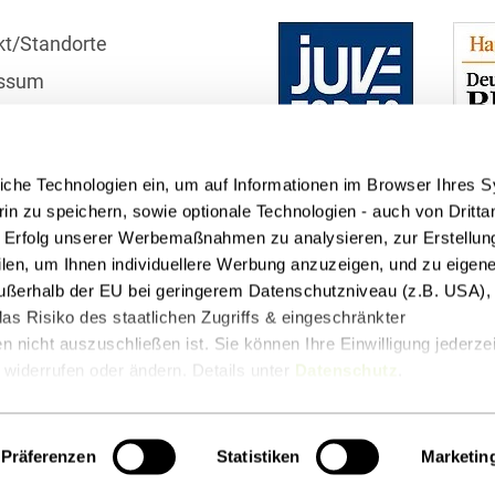
Bildgebende Verfahren
kt/Standorte
Bodenschutz und
ssum
Altlasten
r
Börsengang/Going Public
schutzhinweise
iche Technologien ein, um auf Informationen im Browser Ihres 
Buy & Build / Roll-up-
telle
in zu speichern, sowie optionale Technologien - auch von Dritta
Strategien
n Erfolg unserer Werbemaßnahmen zu analysieren, zur Erstellun
Carve-outs
filen, um Ihnen individuellere Werbung anzuzeigen, und zu eige
 außerhalb der EU bei geringerem Datenschutzniveau (z.B. USA), 
Clients français
as Risiko des staatlichen Zugriffs & eingeschränkter
 nicht auszuschließen ist. Sie können Ihre Einwilligung jederzei
Cloud, Edge & Digitale
widerrufen oder ändern. Details unter
Datenschutz
.
Infrastrukturen
t
Podcasts
Compliance
Präferenzen
Statistiken
Marketin
Compliance bei M&A-
Transaktionen