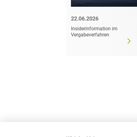
6
22.06.2026
mer darf
Insiderinformation im
dgültig
Vergabeverfahren