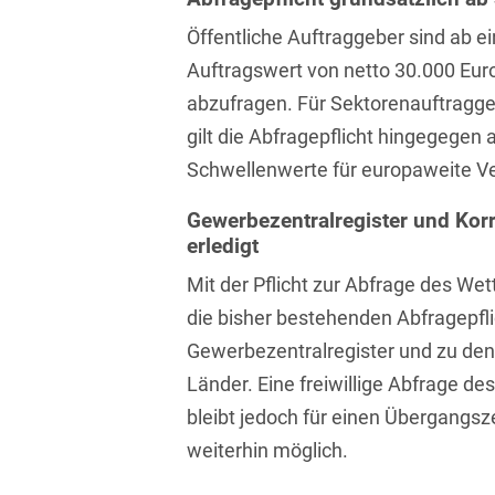
Isländisch
Anlagenbaustreitigkeiten
Informationssicherheit
Öffentliche Auftraggeber sind ab 
Italienisch
Auftragswert von netto 30.000 Euro 
Antidumping
Informationstechnologie
& Telekommunikation
abzufragen. Für Sektorenauftragg
Japanisch
Anwaltliches
gilt die Abfragepflicht hingegegen 
Haftungsrecht
Investmentfonds
Kroatisch
Schwellenwerte für europaweite V
Arbeitnehmererfindungsrech
IP, Media & Technology
Niederländisch
Gewerbezentralregister und Korr
Arbeitskampfrecht
Kapitalmarktrecht
erledigt
Polnisch
Arbeitsrecht
Mit der Pflicht zur Abfrage des We
Kartellrecht
Portugiesisch
die bisher bestehenden Abfragepfl
Architektenrecht
Marken-, Design- &
Russisch
Gewerbezentralregister und zu den
Urheberrecht
Arzneimittelrecht
Länder. Eine freiwillige Abfrage d
Schwedisch
Medien & Entertainment
bleibt jedoch für einen Übergangsz
Arzthaftungsrecht
Serbisch
weiterhin möglich.
Nachfolge / Vermögen /
Arztrecht / Zahnarztrecht
Stiftungen
Spanisch