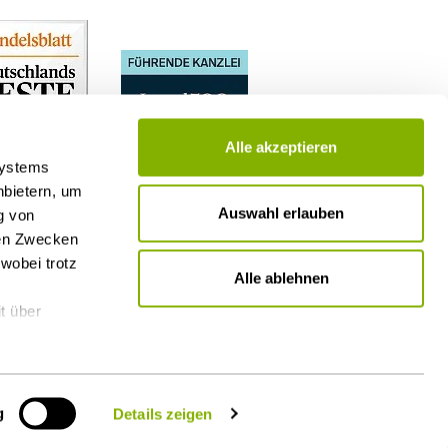
Alle akzeptieren
Systems
nbietern, um
Auswahl erlauben
g von
nen Zwecken
wobei trotz
Alle ablehnen
t über
g
Details zeigen