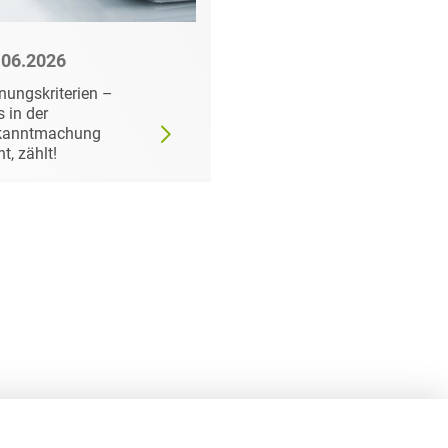
.06.2026
22.06.2026
nungskriterien –
Wann der
 in der
Auftraggeber doch ei
kanntmachung
bestimmtes Produkt
ht, zählt!
fordern darf