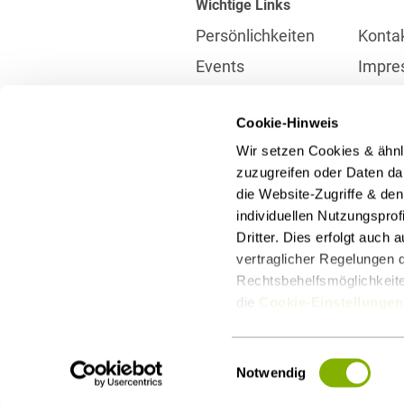
Wichtige Links
Persönlichkeiten
Konta
Events
Impre
Karriere
Partne
Cookie-Hinweis
Internationales
Daten
Wir setzen Cookies & ähnl
Presse
Meldes
zuzugreifen oder Daten dar
die Website-Zugriffe & de
individuellen Nutzungspro
Kontakt
Dritter. Dies erfolgt auch
info@heuking.de
vertraglicher Regelungen d
Rechtsbehelfsmöglichkeiten
die
Cookie-Einstellungen
LinkedIn
Youtube
Wecha
Einwilligungsauswahl
Notwendig