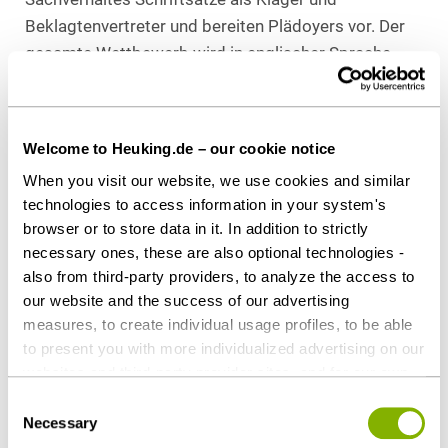
Beklagtenvertreter und bereiten Plädoyers vor. Der
gesamte Wettbewerb wird in englischer Sprache
geführt.
Download as PDF
Welcome to Heuking.de – our cookie notice
When you visit our website, we use cookies and similar
technologies to access information in your system's
browser or to store data in it. In addition to strictly
Share this article
necessary ones, these are also optional technologies -
also from third-party providers, to analyze the access to
our website and the success of our advertising
measures, to create individual usage profiles, to be able
to present you with more individualized advertising on our
Contact persons
websites and third-party provider sites, and for our own
third-party purposes. These may also take place in
Consent
countries outside the EU with a lower level of data
Necessary
Selection
protection (e.g. USA). Despite far-reaching contractual