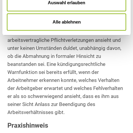
unzumutbar und damit offensichtlich
Auswahl erlauben
ausgeschlossen ist. Überdies habe der Klägerin
spätestens nach der im Jahr 2019 ausgesprochenen
Alle ablehnen
Abmahnung klar sein müssen, dass die Beklagte
Beleidigungen von Arbeitskollegen als
arbeitsvertragliche Pflichtverletzungen ansieht und
unter keinen Umständen duldet, unabhängig davon,
ob die Abmahnung in formaler Hinsicht zu
beanstanden sei. Eine kündigungsrechtliche
Warnfunktion sei bereits erfüllt, wenn der
Arbeitnehmer erkennen konnte, welches Verhalten
der Arbeitgeber erwartet und welches Fehlverhalten
er als so schwerwiegend ansieht, dass es ihm aus
seiner Sicht Anlass zur Beendigung des
Arbeitsverhältnisses gibt.
Praxishinweis