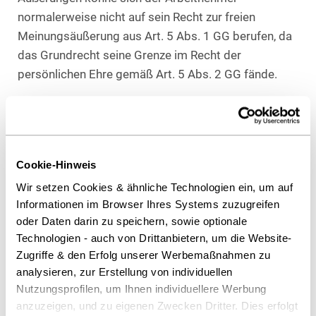
normalerweise nicht auf sein Recht zur freien
Meinungsäußerung aus Art. 5 Abs. 1 GG berufen, da
das Grundrecht seine Grenze im Recht der
persönlichen Ehre gemäß Art. 5 Abs. 2 GG fände.
Das LAG stellte für die negative Prognose und für die
Abwägung zwischen Beendigungsinteresse der
Beklagten und Weiterbeschäftigungsinteresse der
Klägerin entscheidend auf die Schwere der
Cookie-Hinweis
Beleidigung ab. Trotz der Länge des zu Beginn
Wir setzen Cookies & ähnliche Technologien ein, um auf
beanstandungsfreien Arbeitsverhältnisses falle die
Informationen im Browser Ihres Systems zuzugreifen
Interessenabwägung daher zulasten der Klägerin
oder Daten darin zu speichern, sowie optionale
Technologien - auch von Drittanbietern, um die Website-
aus. Mit dem Schimpfwort „Bastard“ habe die
Zugriffe & den Erfolg unserer Werbemaßnahmen zu
Klägerin den Kollegen als unterwertigen Menschen
analysieren, zur Erstellung von individuellen
von illegitimer Abstammung bezeichnet. Dies stelle
Nutzungsprofilen, um Ihnen individuellere Werbung
eine gravierende Ehrkränkung dar. Diese schwere
anzuzeigen, und zu eigenen Zwecken Dritter. Dies erfolgt
Beleidigung sei nicht im Ansatz nachvollziehbar, sei