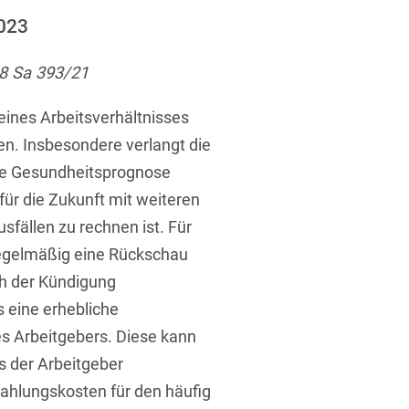
ufsausbildung
ichtversicherung
2023
U
V
W
X
Y
 8 Sa 393/21
Z
eines Arbeitsverhältnisses
Vergabe
en. Insbesondere verlangt die
Ergebnis anzeigen
ve Gesundheitsprognose
Capital
für die Zukunft mit weiteren
venzrecht
sfällen zu rechnen ist. Für
regelmäßig eine Rückschau
ch der Kündigung
eine erhebliche
cht
es Arbeitgebers. Diese kann
s der Arbeitgeber
ahlungskosten für den häufig