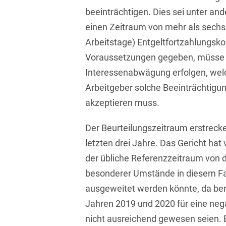
beeinträchtigen. Dies sei unter and
Compliance und
einen Zeitraum von mehr als sechs
Arbeitsrecht
Arbeitstage) Entgeltfortzahlungsko
Computerimplementierte
Voraussetzungen gegeben, müsse in
Erfindungen
Interessenabwägung erfolgen, welc
Corporate Finance
Arbeitgeber solche Beeinträchtigun
akzeptieren muss.
Corporate Social
Responsibility
Der Beurteilungszeitraum erstrecke
Criminal Compliance
letzten drei Jahre. Das Gericht hat
der übliche Referenzzeitraum von 
Cyber Security
besonderer Umstände in diesem Fal
Cyber Versicherung
ausgeweitet werden könnte, da bere
Cyber- und
Jahren 2019 und 2020 für eine ne
Betriebsresilienz
nicht ausreichend gewesen seien. E