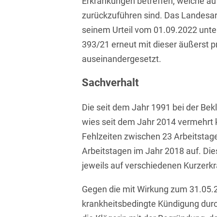
Erkrankungen betreffen, welche auf
Asset Management
Öffentlicher Sektor und
zurückzuführen sind. Das Landesarb
Tschechisch
Vergabe
Aufenthaltsrecht
seinem Urteil vom 01.09.2022 unt
Türkisch
Patentrecht
393/21 erneut mit dieser äußerst p
Außenwirtschaftsrecht
Ungarisch
auseinandergesetzt.
Private Equity / Venture
Automotive
Capital
Weißrussisch
Sachverhalt
Aviation
Prozessführung &
Schiedsverfahren
Die seit dem Jahr 1991 bei der Bek
Bankaufsichtsrecht
wies seit dem Jahr 2014 vermehrt 
Restrukturierung &
Bankeninsolvenzrecht
Insolvenzrecht
Fehlzeiten zwischen 23 Arbeitstage
Arbeitstagen im Jahr 2018 auf. Die
Banking/Litigation
Space
jeweils auf verschiedenen Kurzerk
Batteriespeicher (BESS)
Space / Aerospace &
Defense
Gegen die mit Wirkung zum 31.05.2
Bauplanungsrecht
krankheitsbedingte Kündigung durc
Steuerrecht
Baurecht