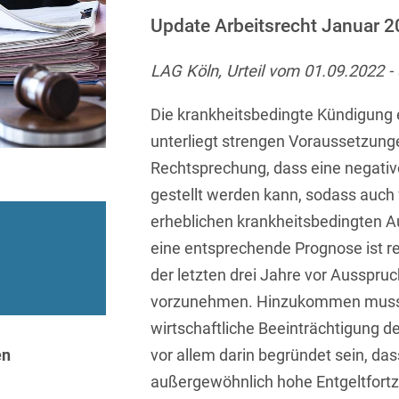
Sprachen
Aktuelle Meldungen
Knowledge Management
Internationale Kooperation
Ber
(Vermögensschaden-)Haftpfl
Automotive
Update Arbeitsrecht Januar 
 & Telekommunikation
Investmentfonds
Chemnitz
Bosnisch
Newsletter
Abfallrecht
Banking & Finance
Datenschutzinformationen für
Kunstsammlung
Kartellrecht
LAG Köln, Urteil vom 01.09.2022 -
abonnieren
Düsseldorf
Chinesisch
Bewerber
Abfallwirtschaft
Compliance & Internal
rrecht
Medien & Entertainment
Investigations
Frankfurt
Die krankheitsbedingte Kündigung 
Dänisch
Abwasserrecht
tiftungen
Öffentlicher Sektor und 
unterliegt strengen Voraussetzung
Datenschutz &
Hamburg
Deutsch
Abwehr von
Datenrecht
Rechtsprechung, dass eine negati
Private Equity / Venture 
Anlegerklagen
Köln
Englisch
gestellt werden kann, sodass auch 
("Massenverfahren")
Energie
verfahren
Restrukturierung & Insol
erheblichen krankheitsbedingten Au
München
Farsi
Akquisitionsfinanzierung
ense
Steuerrecht
ESG – Nachhaltiges
eine entsprechende Prognose ist 
Wirtschaften
Stuttgart
Finnisch
Aktienrecht
struktur
Versicherungsrecht
der letzten drei Jahre vor Ausspru
Gesellschaftsrecht / M&A
vorzunehmen. Hinzukommen muss 
Französisch
Wettbewerbs- & Werbere
Allgemeine
wirtschaftliche Beeinträchtigung d
Geschäftsbedingungen
Health Care & Life
Griechisch
afrecht
Sciences
en
vor allem darin begründet sein, das
Alternative
Hebräisch
außergewöhnlich hohe Entgeltfortz
Streitbeilegung (ADR)
Immobilien & Bau