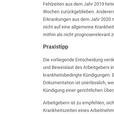
D&O und E&O
Fehlzeiten aus dem Jahr 2019 hint
Wochen zurückgeblieben. Andererse
D&O-, E&O-,
Erkrankungen aus dem Jahr 2020 n
Vertrauensschadenversiche
nicht auf eine allgemeine Krankheit
Datenökonomie &
mithin als nicht prognoserelevant 
Datenstrategien
Datenrecht Audits,
Praxistipp
Schulungen &
Governance
Die vorliegende Entscheidung verde
Datenschutz-Compliance
und Beweislast des Arbeitgebers i
& Governance
krankheitsbedingte Kündigungen. Ei
Dokumentation ist unerlässlich, we
Datenschutz-
Folgenabschätzungen
Kündigung einer gerichtlichen Über
(DSFA) &
Risikobewertung
Arbeitgebern ist zu empfehlen, sich
Datenschutz-
Krankheitszeiten eines Arbeitnehm