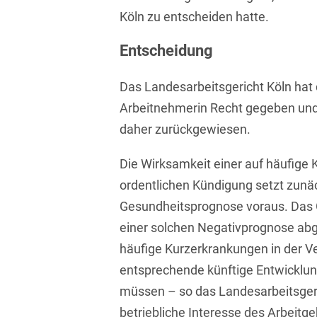
Köln zu entscheiden hatte.
Bildgebende Verfahren
Bodenschutz und
Entscheidung
Altlasten
Das Landesarbeitsgericht Köln hat
Börsengang/Going Public
Arbeitnehmerin Recht gegeben und
Buy & Build / Roll-up-
daher zurückgewiesen.
Strategien
Die Wirksamkeit einer auf häufige
Carve-outs
ordentlichen Kündigung setzt zunä
Clients français
Gesundheitsprognose voraus. Das G
Cloud, Edge & Digitale
einer solchen Negativprognose ab
Infrastrukturen
häufige Kurzerkrankungen in der Ver
entsprechende künftige Entwicklun
Compliance
müssen – so das Landesarbeitsgeri
Compliance bei M&A-
betriebliche Interesse des Arbeitge
Transaktionen