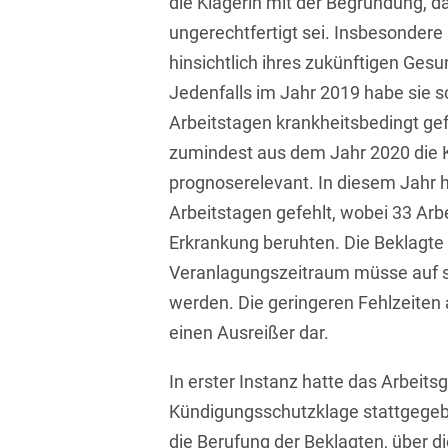
die Klägerin mit der Begründung, d
Transport, Verkehr &
ungerechtfertigt sei. Insbesondere
Baurechtliche
Infrastruktur
Schiedsverfahren
hinsichtlich ihres zukünftigen Ge
Versicherungsrecht
Jedenfalls im Jahr 2019 habe sie sc
Beamtenrecht /
Disziplinarrecht
Vertriebsrecht
Arbeitstagen krankheitsbedingt ge
zumindest aus dem Jahr 2020 die Kr
Beihilferecht
Wettbewerbs- &
prognoserelevant. In diesem Jahr 
Werberecht
Bergrecht
Arbeitstagen gefehlt, wobei 33 Arb
Wirtschafts- und
Erkrankung beruhten. Die Beklagte
Berufshaftungsrecht
Steuerstrafrecht
Veranlagungszeitraum müsse auf s
Betriebliche
werden. Die geringeren Fehlzeiten 
Altersversorgung
einen Ausreißer dar.
Betriebsratsvergütung
In erster Instanz hatte das Arbeitsg
Betriebsübergang
Kündigungsschutzklage stattgegebe
Betriebsverfassungsrecht
die Berufung der Beklagten, über d