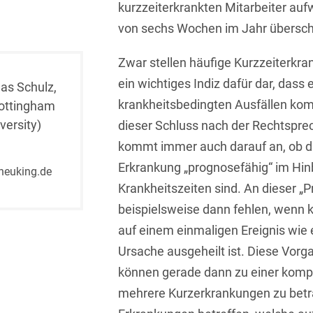
kurzzeiterkrankten Mitarbeiter au
Isländisch
Anlagenbaustreitigkeiten
Informationssicherheit
von sechs Wochen im Jahr übersch
Italienisch
Antidumping
Informationstechnologie
Zwar stellen häufige Kurzzeiterkr
& Telekommunikation
Japanisch
Anwaltliches
ein wichtiges Indiz dafür dar, dass 
as Schulz,
Haftungsrecht
Investmentfonds
Kroatisch
krankheitsbedingten Ausfällen ko
ottingham
Arbeitnehmererfindungsrech
IP, Media & Technology
versity)
dieser Schluss nach der Rechtspre
Niederländisch
kommt immer auch darauf an, ob die
Arbeitskampfrecht
Kapitalmarktrecht
Polnisch
Erkrankung „prognosefähig“ im Hinb
heuking.de
Arbeitsrecht
Kartellrecht
Krankheitszeiten sind. An dieser „
Portugiesisch
Architektenrecht
beispielsweise dann fehlen, wenn 
Marken-, Design- &
Russisch
Urheberrecht
auf einem einmaligen Ereignis wie 
Arzneimittelrecht
Schwedisch
Ursache ausgeheilt ist. Diese Vor
Medien & Entertainment
Arzthaftungsrecht
können gerade dann zu einer komp
Serbisch
Nachfolge / Vermögen /
mehrere Kurzerkrankungen zu betra
Arztrecht / Zahnarztrecht
Stiftungen
Spanisch