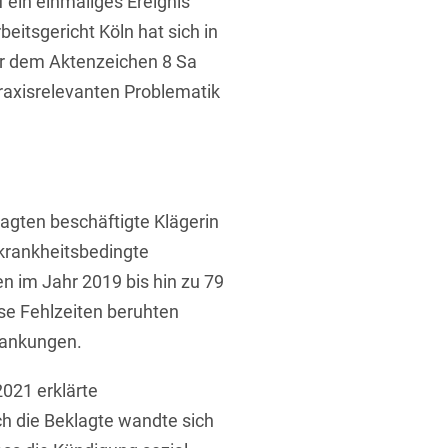
 ein einmaliges Ereignis
eitsgericht Köln hat sich in
er dem Aktenzeichen 8 Sa
raxisrelevanten Problematik
lagten beschäftigte Klägerin
krankheitsbedingte
n im Jahr 2019 bis hin zu 79
se Fehlzeiten beruhten
rankungen.
021 erklärte
h die Beklagte wandte sich