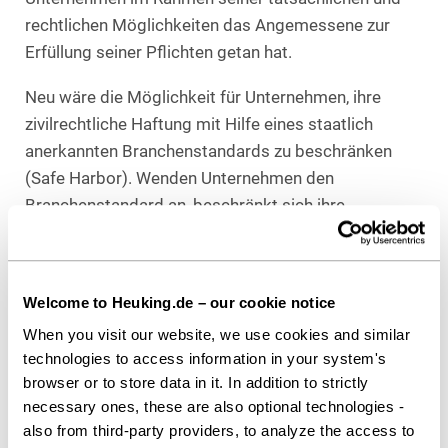
rechtlichen Möglichkeiten das Angemessene zur
Erfüllung seiner Pflichten getan hat.
Neu wäre die Möglichkeit für Unternehmen, ihre
zivilrechtliche Haftung mit Hilfe eines staatlich
anerkannten Branchenstandards zu beschränken
(Safe Harbor). Wenden Unternehmen den
Branchenstandard an, beschränkt sich ihre
zivilrechtliche Haftung unter bestimmten
Voraussetzungen auf Vorsatz und grobe
Fahrlässigkeit.
Welcome to Heuking.de – our cookie notice
Öffentliche Sanktionen
When you visit our website, we use cookies and similar
technologies to access information in your system's
Zur Durchsetzung der unternehmerischen
browser or to store data in it. In addition to strictly
Sorgfaltspflichten wird ein elektronisches
necessary ones, these are also optional technologies -
Berichtsverfahren diskutiert. Die zuständige
also from third-party providers, to analyze the access to
Bundesbehörde kann bei einem Mangel das