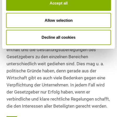
geschilderten oder ähnlichen Fassung umgesetzt
Accept all
werden, wäre dies eine Neuerung im deutschen
Recht mit weitreichenden Folgen für die deutsche
Allow selection
Wirtschaft. Der finanzielle und bürokratische
Aufwand könnte für die deutschen Unternehmen
immens werden. Auffallend ist, dass das
Decline all cookies
Eckpunktepapier viele unbestimmte Rechtsbegriffe
enthält und die Gestaltungsüberlegungen des
Gesetzgebers zu den einzelnen Bereichen
unterschiedlich weit gediehen sind. Dies mag u. a.
politische Gründe haben, denn gerade aus der
Wirtschaft gibt es auch viele Bedenken gegen eine
Verpflichtung der Unternehmen. In jedem Fall wird
der Gesetzgeber nur Erfolg haben, wenn er
verbindliche und klare rechtliche Regelungen schafft,
die den Interessen aller Beteiligten gerecht werden.