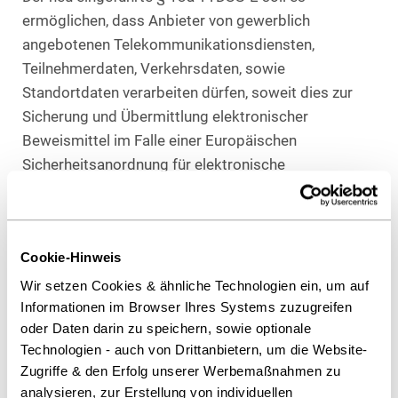
ermöglichen, dass Anbieter von gewerblich
angebotenen Telekommunikationsdiensten,
Teilnehmerdaten, Verkehrsdaten, sowie
Standortdaten verarbeiten dürfen, soweit dies zur
Sicherung und Übermittlung elektronischer
Beweismittel im Falle einer Europäischen
Sicherheitsanordnung für elektronische
Beweismittel in Strafverfahren und für die
Vollstreckung von Freiheitsstrafen nach
Strafverfahren erforderlich ist.
Cookie-Hinweis
Zum selben Zweck sollen gemäß § 24a TTDSG-E
Wir setzen Cookies & ähnliche Technologien ein, um auf
Anbieter von gewerblich angebotenen Telemedien,
Informationen im Browser Ihres Systems zuzugreifen
die es ihren Nutzern ermöglichen, miteinander zu
oder Daten darin zu speichern, sowie optionale
kommunizieren oder Daten auf sonstige Weise zu
Technologien - auch von Drittanbietern, um die Website-
Zugriffe & den Erfolg unserer Werbemaßnahmen zu
verarbeiten, Teilnehmerdaten und Nutzungsdaten
analysieren, zur Erstellung von individuellen
verarbeiten dürfen, sofern die Speicherung von Daten