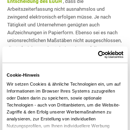
Entscheidung des EuGH
, dass die
Arbeitszeiterfassung nicht ausnahmslos und
zwingend elektronisch erfolgen müsse. Je nach
Tätigkeit und Unternehmen genügten auch
Aufzeichnungen in Papierform. Ebenso sei es nach
unionsrechtlichen Maßstäben nicht ausgeschlossen,
die Aufzeichnung der Arbeitszeiten auf die
Arbeitnehmer zu delegieren.
Praxishinweis
Cookie-Hinweis
Nunmehr ist endgültig klargestellt, dass Arbeitgeber
Wir setzen Cookies & ähnliche Technologien ein, um auf
bereits nach geltendem Recht grundsätzlich dazu
Informationen im Browser Ihres Systems zuzugreifen
oder Daten darin zu speichern, sowie optionale
verpflichtet sind, (irgend-)ein geeignetes
Technologien - auch von Drittanbietern, um die Website-
Arbeitszeiterfassungssystem vorzuhalten und
Zugriffe & den Erfolg unserer Werbemaßnahmen zu
dieses auch tatsächlich zur Anwendung zu bringen.
analysieren, zur Erstellung von individuellen
Begrüßenswert ist die Klarstellung, dass je nach
Nutzungsprofilen, um Ihnen individuellere Werbung