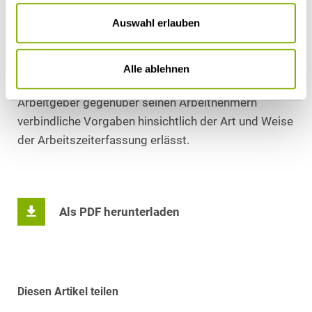
Regelungen zum Gesundheitsschutz gemäß § 87
Auswahl erlauben
Abs. 1 Nr. 7 BetrVG einräumt. Zumindest
anzudenken wäre, ob hierneben auch noch ein
Mitbestimmungsrecht nach § 87 Abs. 1 Nr. 1 BetrVG
Alle ablehnen
eingreifen könnte, nämlich dann, wenn der
Arbeitgeber gegenüber seinen Arbeitnehmern
verbindliche Vorgaben hinsichtlich der Art und Weise
der Arbeitszeiterfassung erlässt.
Als PDF herunterladen
Diesen Artikel teilen