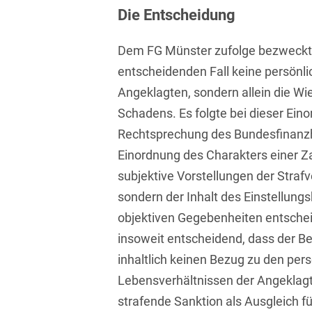
Transport, Verkehr &
Die Entscheidung
Baurechtliche
Infrastruktur
Schiedsverfahren
Dem FG Münster zufolge bezweckte
Versicherungsrecht
Beamtenrecht /
entscheidenden Fall keine persönli
Disziplinarrecht
Vertriebsrecht
Angeklagten, sondern allein die 
Beihilferecht
Schadens. Es folgte bei dieser Eino
Wettbewerbs- &
Werberecht
Rechtsprechung des Bundesfinanzh
Bergrecht
Einordnung des Charakters einer Z
Wirtschafts- und
Berufshaftungsrecht
Steuerstrafrecht
subjektive Vorstellungen der Straf
sondern der Inhalt des Einstellung
Betriebliche
Altersversorgung
objektiven Gegebenheiten entschei
insoweit entscheidend, dass der 
Betriebsratsvergütung
inhaltlich keinen Bezug zu den per
Betriebsübergang
Lebensverhältnissen der Angeklagt
Betriebsverfassungsrecht
strafende Sanktion als Ausgleich 