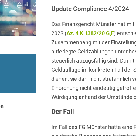
Sprachen
Aktuelle Meldungen
Knowledge Management
Internationale Kooperation
Ber
(Vermögensschaden-)Haftpfl
Automotive
Update Compliance 4/2024
 & Telekommunikation
Investmentfonds
Chemnitz
Bosnisch
Newsletter
Abfallrecht
Banking & Finance
Datenschutzinformationen für
Kunstsammlung
Kartellrecht
Das Finanzgericht Münster hat mit
abonnieren
Düsseldorf
Chinesisch
Bewerber
Abfallwirtschaft
Compliance & Internal
2023 (
Az. 4 K 1382/20 G,F
) entschi
rrecht
Medien & Entertainment
Investigations
Frankfurt
Dänisch
Abwasserrecht
Zusammenhang mit der Einstellung
tiftungen
Öffentlicher Sektor und 
Datenschutz &
Hamburg
auferlegte Geldzahlungen unter b
Deutsch
Abwehr von
Datenrecht
Private Equity / Venture 
steuerlich abzugsfähig sind. Damit d
Anlegerklagen
Köln
Englisch
("Massenverfahren")
Energie
verfahren
Restrukturierung & Insol
Geldauflage im konkreten Fall de
München
Farsi
dienen, sie darf nicht strafähnlich s
Akquisitionsfinanzierung
ense
Steuerrecht
ESG – Nachhaltiges
Wirtschaften
Einordnung nicht eindeutig getroffe
Stuttgart
Finnisch
Aktienrecht
struktur
Versicherungsrecht
Würdigung anhand der Umstände de
Gesellschaftsrecht / M&A
Französisch
Wettbewerbs- & Werbere
Allgemeine
en
Der Fall
Geschäftsbedingungen
Health Care & Life
Griechisch
afrecht
Sciences
Alternative
Im Fall des FG Münster hatte eine 
Hebräisch
Streitbeilegung (ADR)
Immobilien & Bau