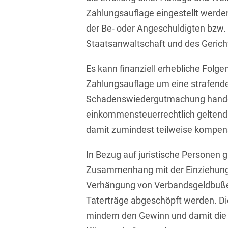
Zahlungsauflage eingestellt werden
Compliance und
der Be- oder Angeschuldigten bzw.
Arbeitsrecht
Staatsanwaltschaft und des Gerich
Computerimplementierte
Erfindungen
Es kann finanziell erhebliche Folge
Zahlungsauflage um eine strafende
Corporate Finance
Schadenswiedergutmachung handelt
Corporate Social
einkommensteuerrechtlich geltend
Responsibility
damit zumindest teilweise kompen
Criminal Compliance
In Bezug auf juristische Personen 
Cyber Security
Zusammenhang mit der Einziehung 
Cyber Versicherung
Verhängung von Verbandsgeldbußen
Taterträge abgeschöpft werden. D
Cyber- und
Betriebsresilienz
mindern den Gewinn und damit die