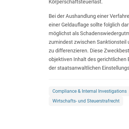
Körperschaftsteuerlast.
D&O und E&O
D&O-, E&O-,
Bei der Aushandlung einer Verfahr
Vertrauensschadenversiche
einer Geldauflage sollte folglich d
möglichst als Schadenswiedergut
Datenökonomie &
Datenstrategien
zumindest zwischen Sanktionsteil
zu differenzieren. Diese Zweckbes
Datenrecht Audits,
Schulungen &
objektiven Inhalt des gerichtlichen
Governance
der staatsanwaltlichen Einstellung
Datenschutz-Compliance
& Governance
Compliance & Internal Investigations
Datenschutz-
Folgenabschätzungen
Wirtschafts- und Steuerstrafrecht
(DSFA) &
Risikobewertung
Datenschutz-