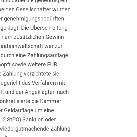
n und dabei die genehmigten
 beiden Gesellschafter wurden
ner genehmigungsbedürften
ngeklagt. Die Überschreitung
inem zusätzlichen Gewinn
taatsanwaltschaft war zur
t
n durch eine Zahlungsauflage
höpft sowie weitere EUR
e Zahlung verzichtete sie
ndgericht das Verfahren mit
t und der Angeklagten nach
 konkretisierte die Kammer
der Geldauflage um eine
r. 2 StPO) Sanktion oder
at wiedergutmachende Zahlung