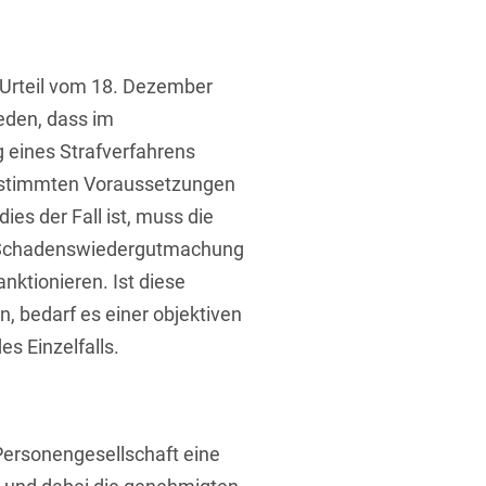
ufsausbildung
ichtversicherung
U
V
W
X
Y
 Urteil vom 18. Dezember
Z
eden, dass im
 eines Strafverfahrens
Vergabe
estimmten Voraussetzungen
Ergebnis anzeigen
Capital
ies der Fall ist, muss die
venzrecht
r Schadenswiedergutmachung
anktionieren. Ist diese
n, bedarf es einer objektiven
s Einzelfalls.
cht
Personengesellschaft eine