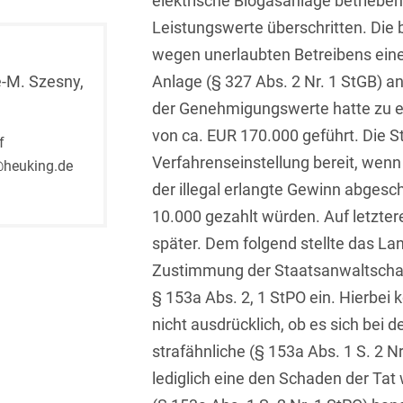
elektrische Biogasanlage betriebe
Isländisch
Anlagenbaustreitigkeiten
Informationssicherheit
Leistungswerte überschritten. Die
wegen unerlaubten Betreibens ei
Italienisch
Antidumping
Informationstechnologie
é-M. Szesny,
Anlage (§ 327 Abs. 2 Nr. 1 StGB) a
& Telekommunikation
Japanisch
Anwaltliches
der Genehmigungswerte hatte zu e
Haftungsrecht
Investmentfonds
Kroatisch
von ca. EUR 170.000 geführt. Die S
f
Arbeitnehmererfindungsrech
IP, Media & Technology
Verfahrenseinstellung bereit, wen
@heuking.de
Niederländisch
der illegal erlangte Gewinn abgesc
Arbeitskampfrecht
Kapitalmarktrecht
Polnisch
10.000 gezahlt würden. Auf letzter
Arbeitsrecht
Kartellrecht
später. Dem folgend stellte das La
Portugiesisch
Architektenrecht
Zustimmung der Staatsanwaltschaf
Marken-, Design- &
Russisch
Urheberrecht
§ 153a Abs. 2, 1 StPO ein. Hierbei
Arzneimittelrecht
Schwedisch
nicht ausdrücklich, ob es sich bei 
Medien & Entertainment
Arzthaftungsrecht
strafähnliche (§ 153a Abs. 1 S. 2 N
Serbisch
Nachfolge / Vermögen /
lediglich eine den Schaden der T
Arztrecht / Zahnarztrecht
Stiftungen
Spanisch