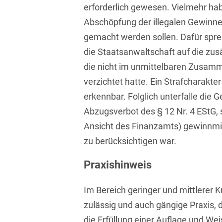
erforderlich gewesen. Vielmehr hab
Bildgebende Verfahren
Abschöpfung der illegalen Gewinne
Bodenschutz und
gemacht werden sollen. Dafür spre
Altlasten
die Staatsanwaltschaft auf die zus
Börsengang/Going Public
die nicht im unmittelbaren Zusa
verzichtet hatte. Ein Strafcharakte
Buy & Build / Roll-up-
Strategien
erkennbar. Folglich unterfalle die 
Abzugsverbot des § 12 Nr. 4 EStG, 
Carve-outs
Ansicht des Finanzamts) gewinnmi
Clients français
zu berücksichtigen war.
Cloud, Edge & Digitale
Praxishinweis
Infrastrukturen
Compliance
Im Bereich geringer und mittlerer Kri
zulässig und auch gängige Praxis, 
Compliance bei M&A-
die Erfüllung einer Auflage und We
Transaktionen