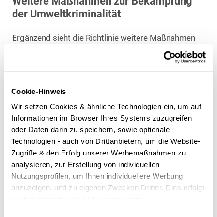
Weitere Maßnahmen zur Bekämpfung
der Umweltkriminalität
Ergänzend sieht die Richtlinie weitere Maßnahmen
vor, die eine bessere nationale wie
grenzüberschreitende Zusammenarbeit der
nationalen wie internationalen
(Strafverfolgungs-)Behörden ermöglichen sollen.
Cookie-Hinweis
Beispielsweise ist normiert, dass in den
Wir setzen Cookies & ähnliche Technologien ein, um auf
Mitgliedstaaten mehr Ressourcen für die Verfolgung
Informationen im Browser Ihres Systems zuzugreifen
von Umweltstraftaten zur Verfügung gestellt und
oder Daten darin zu speichern, sowie optionale
Technologien - auch von Drittanbietern, um die Website-
Strafverfolgungsbehörden regelmäßig spezialisierte
Zugriffe & den Erfolg unserer Werbemaßnahmen zu
Schulungen im Hinblick auf die Bekämpfung von
analysieren, zur Erstellung von individuellen
Umweltkriminalität erhalten. Zusätzlich sollen
Nutzungsprofilen, um Ihnen individuellere Werbung
nationale Strategien und
anzuzeigen, und zu eigenen Zwecken Dritter. Dies erfolgt
Sensibilisierungskampagnen in den Mitgliedstaaten
auch außerhalb der EU bei geringerem
der Umweltkriminalität entgegenwirken. Personen,
Datenschutzniveau (z.B. USA), wobei trotz vertraglicher
Einwilligungsauswahl