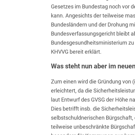
Asset Management
Gesetzes im Bundestag noch vor d
Öffentlicher Sektor und
Tschechisch
Vergabe
kann. Angesichts der teilweise mas
Aufenthaltsrecht
Türkisch
Bundesländern und der Drohung mit
Patentrecht
Außenwirtschaftsrecht
Bundesverfassungsgericht bleibt a
Ungarisch
Private Equity / Venture
Bundesgesundheitsministerium zu
Automotive
Capital
Weißrussisch
KHVVG bereit erklärt.
Aviation
Prozessführung &
Schiedsverfahren
Was steht nun aber im neue
Bankaufsichtsrecht
Restrukturierung &
Zum einen wird die Gründung von
Bankeninsolvenzrecht
Insolvenzrecht
erleichtert, da die Sicherheitsleis
Banking/Litigation
Space
laut Entwurf des GVSG der Höhe n
Batteriespeicher (BESS)
Space / Aerospace &
Dies betrifft insb. die Sicherheitsle
Defense
selbstschuldnerischen Bürgschaft, 
Bauplanungsrecht
teilweise unbeschränkte Bürgschaf
Steuerrecht
Baurecht