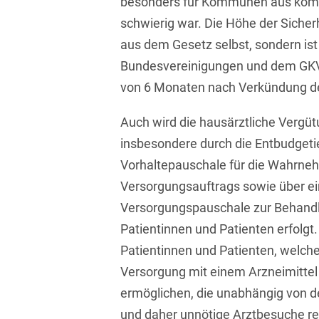
besonders für Kommunen aus kom
Transport, Verkehr &
schwierig war. Die Höhe der Sicherh
Baurechtliche
Infrastruktur
Schiedsverfahren
aus dem Gesetz selbst, sondern is
Versicherungsrecht
Bundesvereinigungen und dem GKV
Beamtenrecht /
Disziplinarrecht
Vertriebsrecht
von 6 Monaten nach Verkündung d
Beihilferecht
Wettbewerbs- &
Auch wird die hausärztliche Vergüt
Werberecht
Bergrecht
insbesondere durch die Entbudgeti
Wirtschafts- und
Vorhaltepauschale für die Wahrne
Berufshaftungsrecht
Steuerstrafrecht
Versorgungsauftrags sowie über ein
Betriebliche
Versorgungspauschale zur Behandl
Altersversorgung
Patientinnen und Patienten erfolgt. 
Betriebsratsvergütung
Patientinnen und Patienten, welche
Versorgung mit einem Arzneimittel
Betriebsübergang
ermöglichen, die unabhängig von d
Betriebsverfassungsrecht
und daher unnötige Arztbesuche re