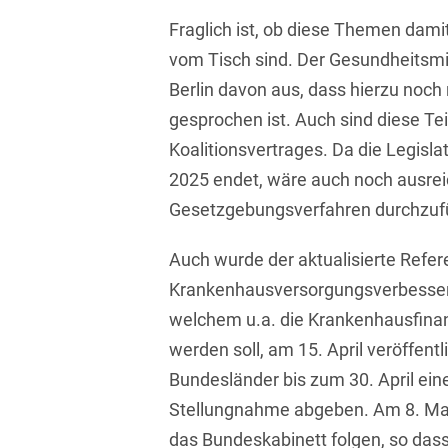
Isländisch
Anlagenbaustreitigkeiten
Fraglich ist, ob diese Themen damit
Informationssicherheit
vom Tisch sind. Der Gesundheitsmin
Italienisch
Antidumping
Informationstechnologie
Berlin davon aus, dass hierzu noch 
& Telekommunikation
Japanisch
Anwaltliches
gesprochen ist. Auch sind diese Te
Haftungsrecht
Investmentfonds
Kroatisch
Koalitionsvertrages. Da die Legisla
Arbeitnehmererfindungsrech
IP, Media & Technology
2025 endet, wäre auch noch ausreic
Niederländisch
Gesetzgebungsverfahren durchzuf
Arbeitskampfrecht
Kapitalmarktrecht
Polnisch
Arbeitsrecht
Auch wurde der aktualisierte Refe
Kartellrecht
Portugiesisch
Krankenhausversorgungsverbesser
Architektenrecht
Marken-, Design- &
Russisch
welchem u.a. die Krankenhausfinan
Urheberrecht
Arzneimittelrecht
werden soll, am 15. April veröffentli
Schwedisch
Medien & Entertainment
Bundesländer bis zum 30. April ein
Arzthaftungsrecht
Serbisch
Nachfolge / Vermögen /
Stellungnahme abgeben. Am 8. Mai 
Arztrecht / Zahnarztrecht
Stiftungen
das Bundeskabinett folgen, so dass
Spanisch