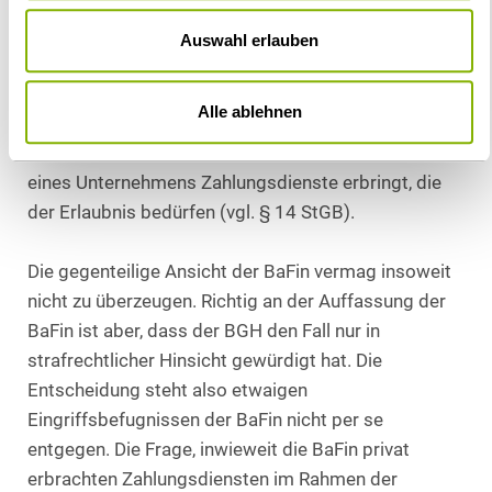
unternehmerischen Bezug nicht zu einer Strafbarkeit
gem. § 31 Abs. 1 Nr. 2 ZAG, weil Erlaubnisträger nur
Auswahl erlauben
Unternehmen – also juristische Personen oder
Personengesellschaften – sein können. Die Schwelle
Alle ablehnen
zur Strafbarkeit kann daher erst derjenige
überschreiten, der in einer Funktion als Vertreter
eines Unternehmens Zahlungsdienste erbringt, die
der Erlaubnis bedürfen (vgl. § 14 StGB).
Die gegenteilige Ansicht der BaFin vermag insoweit
nicht zu überzeugen. Richtig an der Auffassung der
BaFin ist aber, dass der BGH den Fall nur in
strafrechtlicher Hinsicht gewürdigt hat. Die
Entscheidung steht also etwaigen
Eingriffsbefugnissen der BaFin nicht per se
entgegen. Die Frage, inwieweit die BaFin privat
erbrachten Zahlungsdiensten im Rahmen der