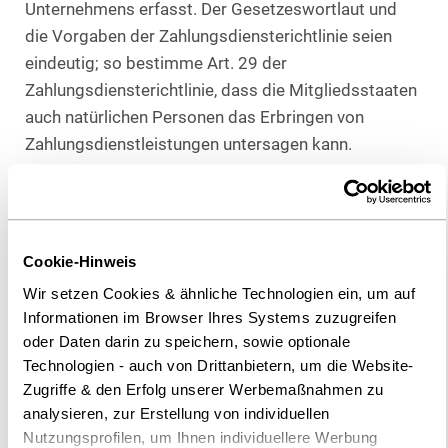
Unternehmens erfasst. Der Gesetzeswortlaut und
die Vorgaben der Zahlungsdiensterichtlinie seien
eindeutig; so bestimme Art. 29 der
Zahlungsdiensterichtlinie, dass die Mitgliedsstaaten
auch natürlichen Personen das Erbringen von
Zahlungsdienstleistungen untersagen kann.
Die Entscheidung des BGH verdient Zustimmung.
Zahlungsinstitute können im deutschen Recht nur
Unternehmen sein. Eine Strafbarkeit von
Cookie-Hinweis
Privatpersonen, die ohne Bezug zu einem
Wir setzen Cookies & ähnliche Technologien ein, um auf
Unternehmen handeln, muss nach dem
Informationen im Browser Ihres Systems zuzugreifen
Bestimmtheitsgebot (§ 1 StGB und Art. 103 Abs. 2
oder Daten darin zu speichern, sowie optionale
GG) ausscheiden. § 31 Abs. 1 Nr. 2 ZAG setzt
Technologien - auch von Drittanbietern, um die Website-
voraus, dass der Täter ohne Erlaubnis nach § 8 ZAG
Zugriffe & den Erfolg unserer Werbemaßnahmen zu
Zahlungsdienste erbringt; eine Erlaubnis für
analysieren, zur Erstellung von individuellen
Nutzungsprofilen, um Ihnen individuellere Werbung
Privatpersonen ist dort aber gerade nicht