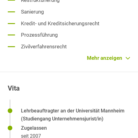
Restrukturierung
Sanierung
Kredit- und Kreditsicherungsrecht
Prozessführung
Zivilverfahrensrecht
Zwangsvollstreckungsrecht
Mehr anzeigen
Automotive
Carve-outs
Vita
Distressed M&A
Gesellschafterstreitigkeiten
Lehrbeauftragter an der Universität Mannheim
GmbH-Recht
(Studiengang Unternehmensjurist/in)
Konzernrecht
Zugelassen
seit 2007