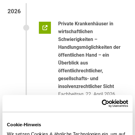
2026
Private Krankenhäuser in
wirtschaftlichen
Schwierigkeiten –
Handlungsmöglichkeiten der
öffentlichen Hand – ein
Überblick aus
öffentlichrechtlicher,
gesellschafts- und
insolvenzrechtlicher Sicht
Fachbeitrag, 22. April 2026,
gemeinsam mit
Christine Grau,
LL.M. (University of Canterbury)
,
Michael Neises
,
Maximilian
Cookie-Hinweis
Dehnert
,
Christian Staps
Wir setzen Cookies & ähnliche Technologien ein, um auf