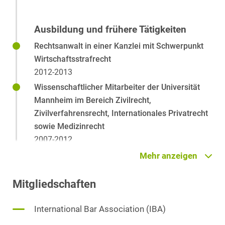
Organhaftung
Private M&A
Ausbildung und frühere Tätigkeiten
Rechtsanwalt in einer Kanzlei mit Schwerpunkt
Wirtschaftsstrafrecht
2012-2013
Wissenschaftlicher Mitarbeiter der Universität
Mannheim im Bereich Zivilrecht,
Zivilverfahrensrecht, Internationales Privatrecht
sowie Medizinrecht
2007-2012
Zulassung zum Rechtsanwalt
Mehr anzeigen
2007
Mitgliedschaften
Referendariat am OLG Zweibrücken
2004-2006
International Bar Association (IBA)
Studium in Mannheim
1999-2004