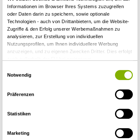
Informationen im Browser Ihres Systems zuzugreifen
oder Daten darin zu speichern, sowie optionale
Technologien - auch von Drittanbietern, um die Website-
2023
Zugriffe & den Erfolg unserer Werbemaßnahmen zu
analysieren, zur Erstellung von individuellen
Kein Kleinbeteiligtenprivileg bei
Nutzungsprofilen, um Ihnen individuellere Werbung
koordinierter Finanzierung
anzuzeigen, und zu eigenen Zwecken Dritter. Dies erfolgt
mehrerer Gesellschafter
auch außerhalb der EU bei geringerem
Fachbeitrag, 27. April 2023,
Datenschutzniveau (z.B. USA), wobei trotz vertraglicher
Einwilligungsauswahl
gemeinsam mit
Prof. Dr. Georg
Regelungen das Risiko des staatlichen Zugriffs &
Notwendig
Streit
,
Dr. Arnold Büssemaker,
eingeschränkter Rechtsbehelfsmöglichkeiten nicht
auszuschließen ist. Sie können Ihre Einwilligung jederzeit
Licencié en droit
,
Dr. Stefan
Präferenzen
über die
Cookie-Einstellungen
widerrufen oder ändern.
Proske
,
Dr. Johan Schneider
Details unter
Datenschutz
.
Statistiken
Marketing
2022