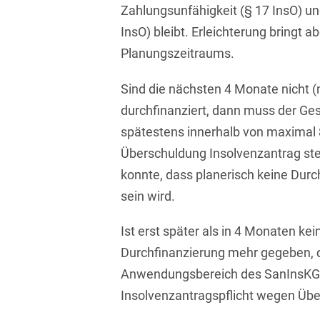
Zahlungsunfähigkeit (§ 17 InsO) u
Asset Management
Öffentlicher Sektor und
Tschechisch
Vergabe
InsO) bleibt. Erleichterung bringt 
Aufenthaltsrecht
Planungszeitraums.
Türkisch
Patentrecht
Außenwirtschaftsrecht
Ungarisch
Sind die nächsten 4 Monate nicht (
Private Equity / Venture
Automotive
Capital
durchfinanziert, dann muss der Ges
Weißrussisch
spätestens innerhalb von maxima
Aviation
Prozessführung &
Schiedsverfahren
Überschuldung Insolvenzantrag st
Bankaufsichtsrecht
konnte, dass planerisch keine Dur
Restrukturierung &
Bankeninsolvenzrecht
sein wird.
Insolvenzrecht
Banking/Litigation
Space
Ist erst später als in 4 Monaten ke
Durchfinanzierung mehr gegeben, 
Batteriespeicher (BESS)
Space / Aerospace &
Defense
Anwendungsbereich des SanInsKG
Bauplanungsrecht
Insolvenzantragspflicht wegen Üb
Steuerrecht
Baurecht