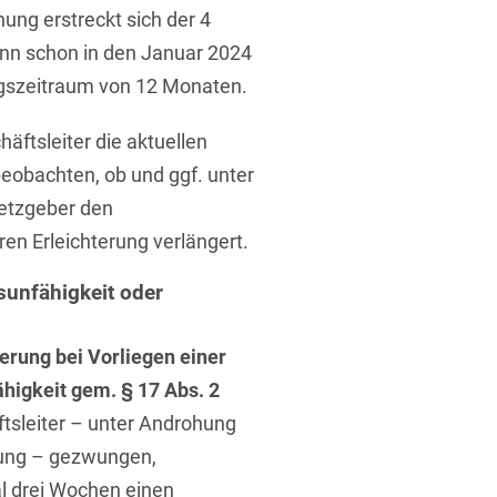
ung erstreckt sich der 4
nn schon in den Januar 2024
rung
ungszeitraum von 12 Monaten.
ftsleiter die aktuellen
eobachten, ob und ggf. unter
etzgeber den
n Erleichterung verlängert.
sunfähigkeit oder
terung bei Vorliegen einer
higkeit gem. § 17 Abs. 2
äftsleiter – unter Androhung
ftung – gezwungen,
l drei Wochen einen