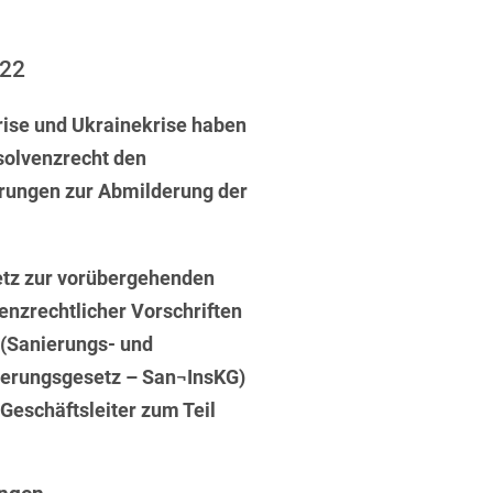
ufsausbildung
ichtversicherung
U
V
W
X
Y
022
Z
rise und Ukrainekrise haben
solvenzrecht den
Vergabe
rungen zur Abmilderung der
Ergebnis anzeigen
Capital
venzrecht
etz zur vorübergehenden
enzrechtlicher Vorschriften
 (Sanierungs- und
derungsgesetz – San¬InsKG)
cht
r Geschäftsleiter zum Teil