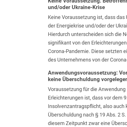
Keine Voraussetzung: Betroffenh
und/oder Ukraine-Krise
Bildgebende Verfahren
Keine Voraussetzung ist, dass das
Bodenschutz und
Altlasten
der Energiekrise und/oder der Ukrai
Hierdurch unterscheiden sich die
Börsengang/Going Public
signifikant von den Erleichterung
Buy & Build / Roll-up-
Corona-Pandemie. Diese setzten ei
Strategien
des Unternehmens von der Corona
Carve-outs
Anwendungsvoraussetzung: Vor
Clients français
keine Überschuldung vorgelege
Voraussetzung für die Anwendung
Cloud, Edge & Digitale
Infrastrukturen
Erleichterungen ist, dass vor dem
Insolvenzantragspflicht, also auch 
Compliance
Überschuldung nach § 19 Abs. 2 S. 
Compliance bei M&A-
diesem Zeitpunkt zwar eine Übersc
Transaktionen