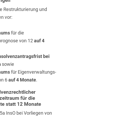
ungen
ie Restrukturierung und
n vor:
raums
für die
sprognose von 12
auf 4
t
solvenzantragsfrist bei
n
sowie
raums
für Eigenverwaltungs-
on 6
auf 4 Monate
.
lvenzrechtlicher
eitraum für die
e statt 12 Monate
5a InsO bei Vorliegen von