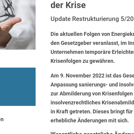
Sprachen
Aktuelle Meldungen
Knowledge Management
Internationale Kooperation
Ber
der Krise
(Vermögensschaden-)Haftpfl
Automotive
 & Telekommunikation
Investmentfonds
Chemnitz
Bosnisch
Newsletter
Abfallrecht
Banking & Finance
Update Restrukturierung 5/2
Datenschutzinformationen für
Kunstsammlung
Kartellrecht
abonnieren
Düsseldorf
Chinesisch
Bewerber
Abfallwirtschaft
Compliance & Internal
rrecht
Medien & Entertainment
Die aktuellen Folgen von Energiek
Investigations
Frankfurt
Dänisch
Abwasserrecht
den Gesetzgeber veranlasst, im In
tiftungen
Öffentlicher Sektor und 
Datenschutz &
Hamburg
Unternehmen temporäre Erleichte
Deutsch
Abwehr von
Datenrecht
Private Equity / Venture 
Anlegerklagen
Krisenfolgen zu gewähren.
Köln
Englisch
("Massenverfahren")
Energie
verfahren
Restrukturierung & Insol
München
Am 9. November 2022 ist das Ges
Farsi
Akquisitionsfinanzierung
ense
Steuerrecht
ESG – Nachhaltiges
Anpassung sanierungs- und insolv
Wirtschaften
Stuttgart
Finnisch
Aktienrecht
struktur
Versicherungsrecht
zur Abmilderung von Krisenfolgen
Gesellschaftsrecht / M&A
Französisch
insolvenzrechtliches Krisenabmil
Wettbewerbs- & Werbere
Allgemeine
Geschäftsbedingungen
in Kraft getreten. Dieses bringt fü
Health Care & Life
Griechisch
afrecht
Sciences
en
erhebliche Änderungen mit sich.
Alternative
Hebräisch
Streitbeilegung (ADR)
Immobilien & Bau