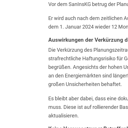
Vor dem SanInsKG betrug der Pla
Transport, Verkehr &
Baurechtliche
Infrastruktur
Schiedsverfahren
Er wird auch nach dem zeitlichen 
Versicherungsrecht
dem 1. Januar 2024 wieder 12 Mon
Beamtenrecht /
Disziplinarrecht
Vertriebsrecht
Auswirkungen der Verkürzung d
Beihilferecht
Wettbewerbs- &
Die Verkürzung des Planungszeitrau
Werberecht
Bergrecht
strafrechtliche Haftungsrisiko für Ge
Wirtschafts- und
begrüßen. Angesichts der hohen U
Berufshaftungsrecht
Steuerstrafrecht
an den Energiemärkten sind längerf
Betriebliche
großen Unsicherheiten behaftet.
Altersversorgung
Es bleibt aber dabei, dass eine do
Betriebsratsvergütung
muss. Diese ist auf rollierender Bas
Betriebsübergang
aktualisieren.
Betriebsverfassungsrecht