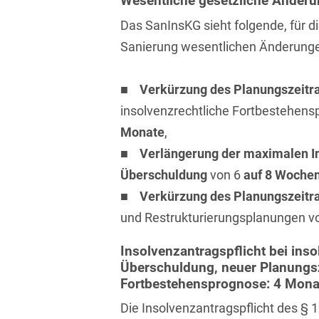
Wesentliche gesetzliche Änder
Isländisch
Anlagenbaustreitigkeiten
Informationssicherheit
Das SanInsKG sieht folgende, für d
Italienisch
Sanierung wesentlichen Änderunge
Antidumping
Informationstechnologie
& Telekommunikation
Japanisch
Anwaltliches
■
Verkürzung des Planungszeit
Haftungsrecht
Investmentfonds
Kroatisch
insolvenzrechtliche Fortbestehen
Arbeitnehmererfindungsrech
IP, Media & Technology
Monate
,
Niederländisch
Arbeitskampfrecht
■
Verlängerung der maximalen In
Kapitalmarktrecht
Polnisch
Überschuldung
von 6
auf 8 Woche
Arbeitsrecht
Kartellrecht
Portugiesisch
■
Verkürzung des Planungszeit
Architektenrecht
Marken-, Design- &
und Restrukturierungsplanungen v
Russisch
Urheberrecht
Arzneimittelrecht
Insolvenzantragspflicht bei inso
Schwedisch
Medien & Entertainment
Überschuldung, neuer Planungsz
Arzthaftungsrecht
Fortbestehensprognose: 4 Monat
Serbisch
Nachfolge / Vermögen /
Arztrecht / Zahnarztrecht
Stiftungen
Die Insolvenzantragspflicht des § 1
Spanisch