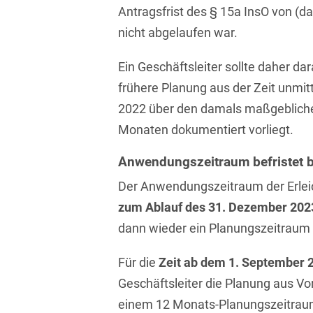
Antragsfrist des § 15a InsO von (
Compliance und
nicht abgelaufen war.
Arbeitsrecht
Ein Geschäftsleiter sollte daher da
Computerimplementierte
Erfindungen
frühere Planung aus der Zeit unmi
2022 über den damals maßgeblich
Corporate Finance
Monaten dokumentiert vorliegt.
Corporate Social
Responsibility
Anwendungszeitraum befristet 
Der Anwendungszeitraum der Erleic
Criminal Compliance
zum Ablauf des 31. Dezember 202
Cyber Security
dann wieder ein Planungszeitraum
Cyber Versicherung
Für die
Zeit ab dem 1. September 
Cyber- und
Geschäftsleiter die Planung aus Vo
Betriebsresilienz
einem 12 Monats-Planungszeitraum 