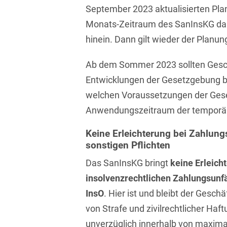
D&O und E&O
September 2023 aktualisierten Plan
Monats-Zeitraum des SanInsKG da
D&O-, E&O-,
Vertrauensschadenversiche
hinein. Dann gilt wieder der Plan
Datenökonomie &
Ab dem Sommer 2023 sollten Geschä
Datenstrategien
Entwicklungen der Gesetzgebung b
Datenrecht Audits,
welchen Voraussetzungen der Ges
Schulungen &
Anwendungszeitraum der temporäre
Governance
Keine Erleichterung bei Zahlung
Datenschutz-Compliance
& Governance
sonstigen Pflichten
Das SanInsKG bringt
keine Erleich
Datenschutz-
Folgenabschätzungen
insolvenzrechtlichen Zahlungsunfä
(DSFA) &
InsO
. Hier ist und bleibt der Gesch
Risikobewertung
von Strafe und zivilrechtlicher Ha
Datenschutz-
unverzüglich innerhalb von maxima