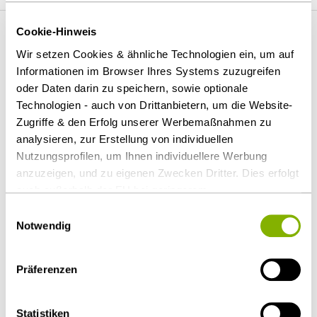
Cookie-Hinweis
Vita
Wir setzen Cookies & ähnliche Technologien ein, um auf
Informationen im Browser Ihres Systems zuzugreifen
oder Daten darin zu speichern, sowie optionale
Zugelassen
Technologien - auch von Drittanbietern, um die Website-
seit 2012
Zugriffe & den Erfolg unserer Werbemaßnahmen zu
analysieren, zur Erstellung von individuellen
Nutzungsprofilen, um Ihnen individuellere Werbung
Ausbildung und frühere Tätigkeiten
anzuzeigen, und zu eigenen Zwecken Dritter. Dies erfolgt
Baker Tilly Rechtsanwaltsgesellschaft mbH
auch außerhalb der EU bei geringerem
2022-2025
Datenschutzniveau (z.B. USA), wobei trotz vertraglicher
Einwilligungsauswahl
Regelungen das Risiko des staatlichen Zugriffs &
Notwendig
PwC Legal AG Rechtsanwaltsgesellschaft
eingeschränkter Rechtsbehelfsmöglichkeiten nicht
2019-2022
auszuschließen ist. Sie können Ihre Einwilligung jederzeit
KPMG Law Rechtsanwaltsgesellschaft mbH
Präferenzen
über die
Cookie-Einstellungen
widerrufen oder ändern.
2014-2019
Details unter
Datenschutz
.
Latham & Watkins LLP
Statistiken