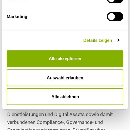
2012-2013
Promotion
Marketing
2011
Referendariat am Hanseatischen
Oberlandesgericht
Details zeigen
2009-2010
Alle akzeptieren
Qualifikationen/Aktuelles
Auswahl erlauben
Dr. Alexander Rüter berät Banken und Unternehmen
zu kapitalmarkt- und aufsichtsrechtlichen
Alle ablehnen
Fragestellungen. Sein Schwerpunkt liegt dabei auf
der regulatorischen Beratung zu Kryptowerte-
Dienstleistungen und Digital Assets sowie damit
verbundenen Compliance-, Governance- und