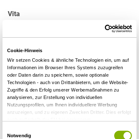
Umstrukturierungen / Umwandlungsrecht
Vita
Venture Capital
Bestellung zum Steuerberater
in 2007
Cookie-Hinweis
Zugelassen
Wir setzen Cookies & ähnliche Technologien ein, um auf
seit 2001
Informationen im Browser Ihres Systems zuzugreifen
oder Daten darin zu speichern, sowie optionale
Ausbildung und frühere Tätigkeiten
Technologien - auch von Drittanbietern, um die Website-
Zugriffe & den Erfolg unserer Werbemaßnahmen zu
Clifford Chance, Düsseldorf, Partner
analysieren, zur Erstellung von individuellen
2008-2011
Nutzungsprofilen, um Ihnen individuellere Werbung
Baker & McKenzie, Frankfurt/München,
anzuzeigen, und zu eigenen Zwecken Dritter. Dies erfolgt
Associate und Partner
auch außerhalb der EU bei geringerem
2003-2008
Datenschutzniveau (z.B. USA), wobei trotz vertraglicher
Einwilligungsauswahl
Regelungen das Risiko des staatlichen Zugriffs &
Flick Gocke Schaumburg, Bonn, Referendar und
Notwendig