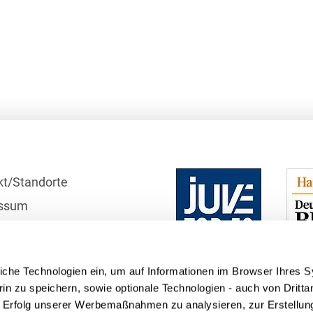
Compliance und
Arbeitsrecht
Computerimplementierte
Erfindungen
Corporate Finance
Corporate Social
Responsibility
kt/Standorte
Criminal Compliance
ssum
Cyber Security
r
Cyber Versicherung
schutzhinweise
iche Technologien ein, um auf Informationen im Browser Ihres 
telle
Cyber- und
in zu speichern, sowie optionale Technologien - auch von Dritta
Betriebsresilienz
n Erfolg unserer Werbemaßnahmen zu analysieren, zur Erstellun