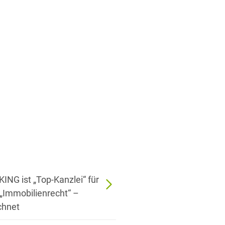
NG ist „Top-Kanzlei“ für
 „Immobilienrecht“ –
chnet