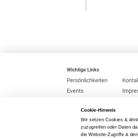
Wichtige Links
Persönlichkeiten
Konta
Events
Impre
Karriere
Partne
Cookie-Hinweis
Internationales
Daten
Wir setzen Cookies & ähnl
Presse
Meldes
zuzugreifen oder Daten dar
die Website-Zugriffe & de