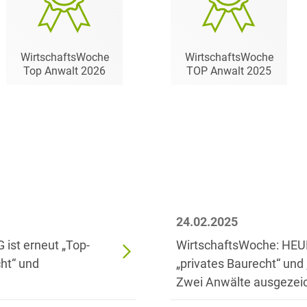
Transport, Verkehr &
Baurechtliche
Infrastruktur
Schiedsverfahren
Versicherungsrecht
WirtschaftsWoche
WirtschaftsWoche
Beamtenrecht /
Top Anwalt 2026
TOP Anwalt 2025
Disziplinarrecht
Vertriebsrecht
Beihilferecht
Wettbewerbs- &
Werberecht
Bergrecht
Wirtschafts- und
Berufshaftungsrecht
Steuerstrafrecht
Betriebliche
Altersversorgung
24.02.2025
Betriebsratsvergütung
ist erneut „Top-
WirtschaftsWoche: HEUKI
cht“ und
„privates Baurecht“ und
Betriebsübergang
Zwei Anwälte ausgezei
Betriebsverfassungsrecht