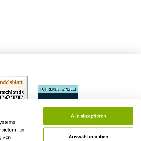
Alle akzeptieren
Systems
nbietern, um
Auswahl erlauben
g von