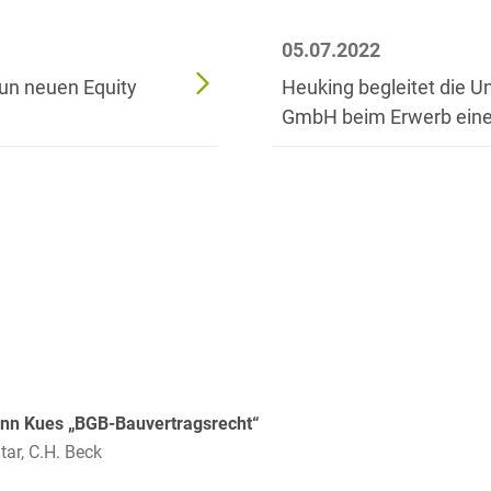
Bildgebende Verfahren
05.07.2022
Bodenschutz und
eun neuen Equity
Heuking begleitet die Un
Altlasten
GmbH beim Erwerb eines
Börsengang/Going Public
Buy & Build / Roll-up-
Strategien
Carve-outs
Clients français
Cloud, Edge & Digitale
Infrastrukturen
Compliance
nn Kues „BGB-Bauvertragsrecht“
r, C.H. Beck
Compliance bei M&A-
Transaktionen