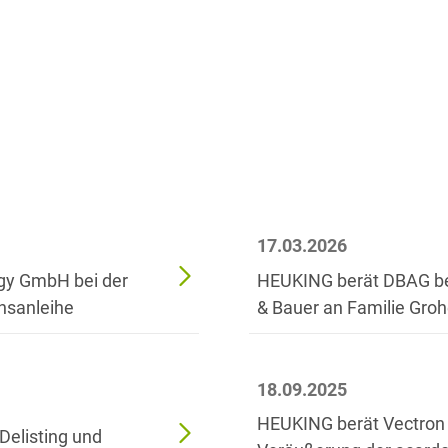
Asset Management
Öffentlicher Sektor und
Tschechisch
Vergabe
Aufenthaltsrecht
Türkisch
Patentrecht
Außenwirtschaftsrecht
Ungarisch
Private Equity / Venture
Automotive
Capital
Weißrussisch
Aviation
Prozessführung &
Schiedsverfahren
Bankaufsichtsrecht
17.03.2026
Restrukturierung &
Bankeninsolvenzrecht
Insolvenzrecht
gy GmbH bei der
HEUKING berät DBAG be
nsanleihe
& Bauer an Familie Gro
Banking/Litigation
Space
Batteriespeicher (BESS)
Space / Aerospace &
Defense
18.09.2025
Bauplanungsrecht
Steuerrecht
HEUKING berät Vectron
elisting und
Baurecht