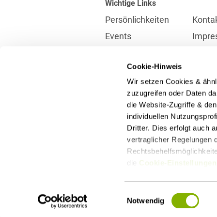
Wichtige Links
Persönlichkeiten
Konta
Events
Impre
Karriere
Partne
Cookie-Hinweis
Internationales
Daten
Wir setzen Cookies & ähnl
Presse
Meldes
zuzugreifen oder Daten dar
die Website-Zugriffe & de
individuellen Nutzungspro
Kontakt
Dritter. Dies erfolgt auch
info@heuking.de
vertraglicher Regelungen d
Rechtsbehelfsmöglichkeiten
die
Cookie-Einstellungen
LinkedIn
Youtube
Wecha
Einwilligungsauswahl
Notwendig