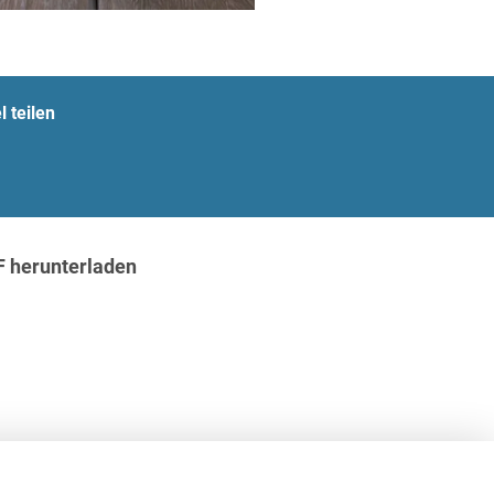
l teilen
t
F herunterladen