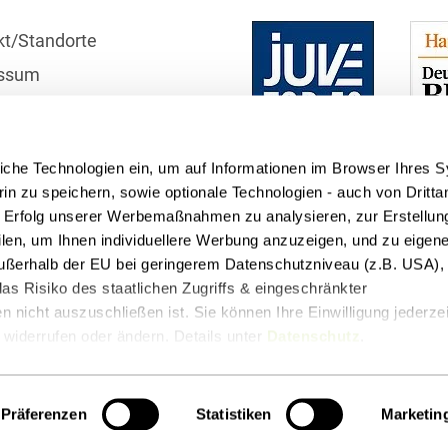
Asset Management
Öffentlicher Sektor und
Tschechisch
kt/Standorte
Vergabe
Aufenthaltsrecht
ssum
Türkisch
Patentrecht
Außenwirtschaftsrecht
r
Ungarisch
Private Equity / Venture
schutzhinweise
Automotive
Capital
Weißrussisch
iche Technologien ein, um auf Informationen im Browser Ihres 
telle
Aviation
Prozessführung &
in zu speichern, sowie optionale Technologien - auch von Dritta
Schiedsverfahren
n Erfolg unserer Werbemaßnahmen zu analysieren, zur Erstellun
Bankaufsichtsrecht
filen, um Ihnen individuellere Werbung anzuzeigen, und zu eige
Restrukturierung &
 außerhalb der EU bei geringerem Datenschutzniveau (z.B. USA), 
Bankeninsolvenzrecht
Insolvenzrecht
as Risiko des staatlichen Zugriffs & eingeschränkter
Banking/Litigation
 nicht auszuschließen ist. Sie können Ihre Einwilligung jederzei
Space
widerrufen oder ändern. Details unter
Datenschutz
.
Batteriespeicher (BESS)
Space / Aerospace &
t
Podcasts
Defense
Bauplanungsrecht
Präferenzen
Statistiken
Marketin
Steuerrecht
Baurecht