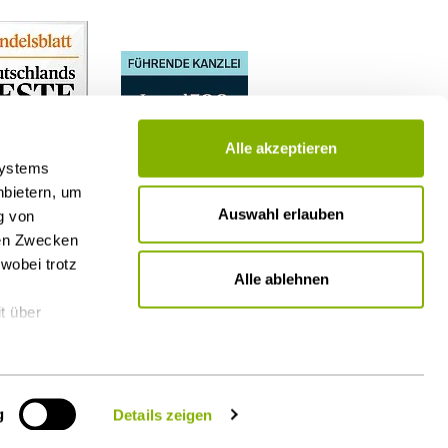
Alle akzeptieren
Systems
nbietern, um
Auswahl erlauben
g von
nen Zwecken
wobei trotz
Alle ablehnen
t über
g
Details zeigen