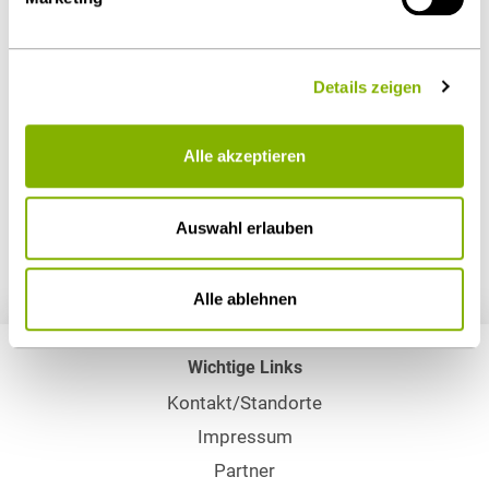
Hiermit bestätige ich die Informationen zur
Datenverarbeitung gemäß EU-DSGVO zur
Kenntnis genommen zu haben.
*
Details zeigen
Alle akzeptieren
Absenden
Auswahl erlauben
Alle ablehnen
Wichtige Links
Kontakt/Standorte
Impressum
Partner