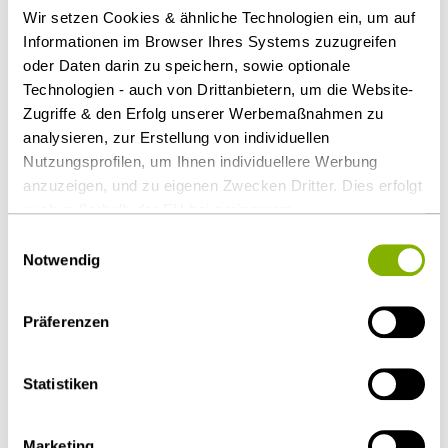
Wir setzen Cookies & ähnliche Technologien ein, um auf
Vorname
*
Name
*
Informationen im Browser Ihres Systems zuzugreifen
oder Daten darin zu speichern, sowie optionale
Technologien - auch von Drittanbietern, um die Website-
Zugriffe & den Erfolg unserer Werbemaßnahmen zu
E-Mail
*
analysieren, zur Erstellung von individuellen
Nutzungsprofilen, um Ihnen individuellere Werbung
anzuzeigen, und zu eigenen Zwecken Dritter. Dies erfolgt
Telefon
auch außerhalb der EU bei geringerem
Datenschutzniveau (z.B. USA), wobei trotz vertraglicher
Einwilligungsauswahl
Regelungen das Risiko des staatlichen Zugriffs &
Notwendig
Bitte rufen Sie mich unter der angegebenen
eingeschränkter Rechtsbehelfsmöglichkeiten nicht
Nummer zurück.
auszuschließen ist. Sie können Ihre Einwilligung jederzeit
Präferenzen
über die
Cookie-Einstellungen
widerrufen oder ändern.
Details unter
Datenschutz
.
Nachricht
*
Statistiken
Marketing