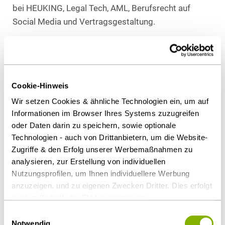
bei HEUKING, Legal Tech, AML, Berufsrecht auf
Social Media und Vertragsgestaltung.
Nach einem gemeinsamen Mittagessen – inklusive
Frozen Yogurt vom Yomaro-Stand – warteten
vielseitige Freizeitaktivitäten: eine Tour durchs
Japanviertel, eine Kunstführung mit Aperol, eine
Cookie-Hinweis
Teamolympiade im Rheinriff oder eine Altbiersafari
Wir setzen Cookies & ähnliche Technologien ein, um auf
durch die Altstadt. Das Feedback: ein voller Erfolg
Informationen im Browser Ihres Systems zuzugreifen
für Teamspirit und Networking.
oder Daten darin zu speichern, sowie optionale
Technologien - auch von Drittanbietern, um die Website-
Der Abend führte die Associates ins Café del Sol am
Zugriffe & den Erfolg unserer Werbemaßnahmen zu
Niederkasseler Deich. Bis spät in die Nacht wurde
analysieren, zur Erstellung von individuellen
Nutzungsprofilen, um Ihnen individuellere Werbung
gefeiert, getanzt und gelacht – für viele das
anzuzeigen, und zu eigenen Zwecken Dritter. Dies erfolgt
persönliche Highlight des Wochenendes.
auch außerhalb der EU bei geringerem
Tag 3: Abschied & Ausblick
Datenschutzniveau (z.B. USA), wobei trotz vertraglicher
Einwilligungsauswahl
Regelungen das Risiko des staatlichen Zugriffs &
Notwendig