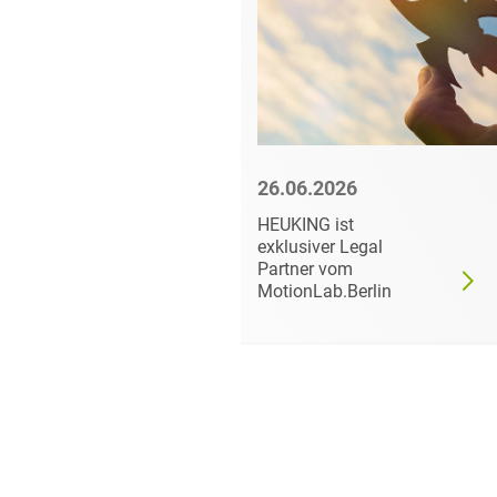
6
26.06.2026
 in
HEUKING ist
exklusiver Legal
Partner vom
MotionLab.Berlin