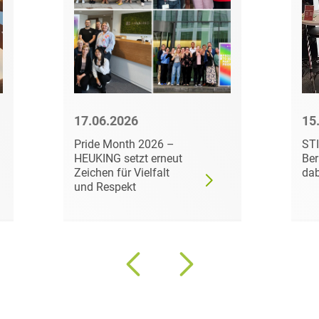
Transport, Verkehr &
Baurechtliche
Infrastruktur
Schiedsverfahren
Versicherungsrecht
Beamtenrecht /
Disziplinarrecht
Vertriebsrecht
Beihilferecht
Wettbewerbs- &
17.06.2026
15
Werberecht
Bergrecht
Pride Month 2026 –
ST
HEUKING setzt erneut
Ber
Wirtschafts- und
Berufshaftungsrecht
Zeichen für Vielfalt
dab
Steuerstrafrecht
und Respekt
Betriebliche
Altersversorgung
Betriebsratsvergütung
Betriebsübergang
Betriebsverfassungsrecht