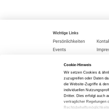
Wichtige Links
Persönlichkeiten
Konta
Events
Impre
Karriere
Partne
Cookie-Hinweis
Internationales
Daten
Wir setzen Cookies & ähnl
Presse
Meldes
zuzugreifen oder Daten dar
die Website-Zugriffe & de
individuellen Nutzungspro
Kontakt
Dritter. Dies erfolgt auch
info@heuking.de
vertraglicher Regelungen d
Rechtsbehelfsmöglichkeiten