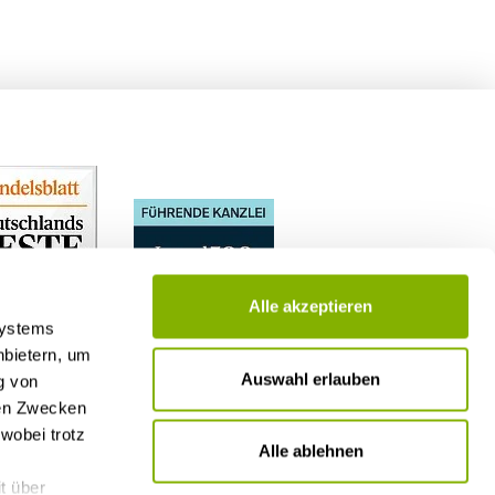
Alle akzeptieren
Systems
nbietern, um
Auswahl erlauben
g von
nen Zwecken
wobei trotz
Alle ablehnen
t über