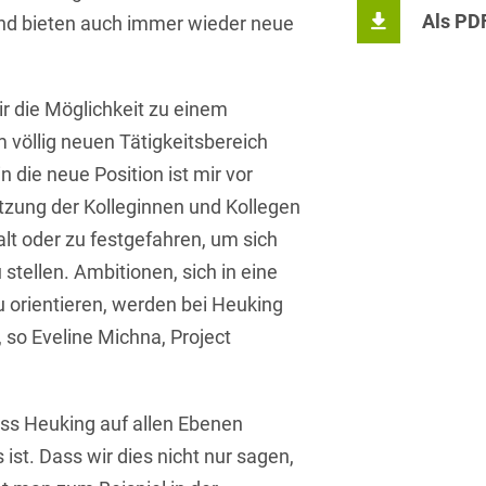
Als PD
Isländisch
nd bieten auch immer wieder neue
Anlagenbaustreitigkeiten
Informationssicherheit
Italienisch
Antidumping
Informationstechnologie
& Telekommunikation
ir die Möglichkeit zu einem
Japanisch
Anwaltliches
 völlig neuen Tätigkeitsbereich
Haftungsrecht
Investmentfonds
Kroatisch
n die neue Position ist mir vor
Arbeitnehmererfindungsrech
IP, Media & Technology
Niederländisch
tzung der Kolleginnen und Kollegen
Arbeitskampfrecht
Kapitalmarktrecht
alt oder zu festgefahren, um sich
Polnisch
tellen. Ambitionen, sich in eine
Arbeitsrecht
Kartellrecht
Portugiesisch
u orientieren, werden bei Heuking
Architektenrecht
Marken-, Design- &
 so Eveline Michna, Project
Russisch
Urheberrecht
Arzneimittelrecht
Schwedisch
Medien & Entertainment
Arzthaftungsrecht
dass Heuking auf allen Ebenen
Serbisch
Nachfolge / Vermögen /
 ist. Dass wir dies nicht nur sagen,
Arztrecht / Zahnarztrecht
Stiftungen
Spanisch