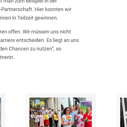
t man zum Beispiel in der
Asset Management
Öffentlicher Sektor und
y-Partnerschaft. Hier konnten wir
Tschechisch
Vergabe
Aufenthaltsrecht
innen in Teilzeit gewinnen.
Türkisch
Patentrecht
Außenwirtschaftsrecht
ren offen. Wir müssen uns nicht
Ungarisch
Private Equity / Venture
rriere entscheiden. Es liegt an uns
Automotive
Capital
Weißrussisch
nden Chancen zu nutzen“, so
Aviation
Prozessführung &
tnerin.
Schiedsverfahren
Bankaufsichtsrecht
Restrukturierung &
Bankeninsolvenzrecht
Insolvenzrecht
Banking/Litigation
Space
Batteriespeicher (BESS)
Space / Aerospace &
Defense
Bauplanungsrecht
Steuerrecht
Baurecht