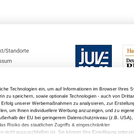
Bildgebende Verfahren
Bodenschutz und
Altlasten
Börsengang/Going Public
kt/Standorte
Buy & Build / Roll-up-
Strategien
ssum
Carve-outs
r
schutzhinweise
Clients français
iche Technologien ein, um auf Informationen im Browser Ihres 
telle
Cloud, Edge & Digitale
in zu speichern, sowie optionale Technologien - auch von Dritta
Infrastrukturen
n Erfolg unserer Werbemaßnahmen zu analysieren, zur Erstellun
filen, um Ihnen individuellere Werbung anzuzeigen, und zu eige
Compliance
 außerhalb der EU bei geringerem Datenschutzniveau (z.B. USA), 
as Risiko des staatlichen Zugriffs & eingeschränkter
Compliance bei M&A-
 nicht auszuschließen ist. Sie können Ihre Einwilligung jederzei
Transaktionen