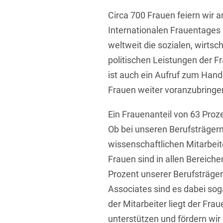
Übersicht
Circa 700 Frauen feiern wir
Informationstechnologie
Internationalen Frauentages 
Kapitalmarktrecht
weltweit die sozialen, wirtsch
Marken-, Design- & Urhebe
politischen Leistungen der F
Nachfolge / Vermögen / S
ist auch ein Aufruf zum Hande
Frauen weiter voranzubringe
Patentrecht
Prozessführung & Schieds
Ein Frauenanteil von 63 Proze
Ob bei unseren Berufsträgern
Space / Aerospace & Def
wissenschaftlichen Mitarbei
Transport, Verkehr & Infra
Frauen sind in allen Bereich
Vertriebsrecht
Prozent unserer Berufsträger 
Associates sind es dabei sog
Wirtschafts- und Steuerstr
der Mitarbeiter liegt der Fra
unterstützen und fördern wir 