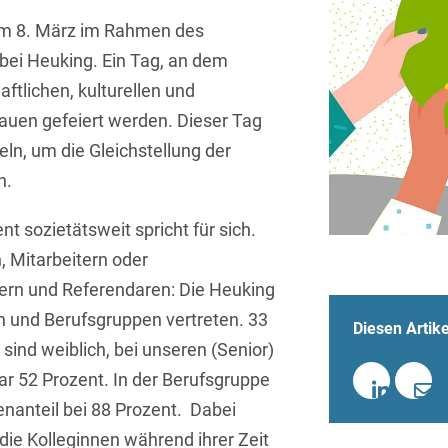
Sprachen
Aktuelle Meldungen
Knowledge Management
Internationale Kooperation
Ber
(Vermögensschaden-)Haftpfl
Automotive
 am 8. März im Rahmen des
 & Telekommunikation
Investmentfonds
Chemnitz
Bosnisch
Newsletter
Abfallrecht
Banking & Finance
bei Heuking. Ein Tag, an dem
Datenschutzinformationen für
Kunstsammlung
Kartellrecht
abonnieren
Düsseldorf
Chinesisch
aftlichen, kulturellen und
Bewerber
Abfallwirtschaft
Compliance & Internal
rrecht
Medien & Entertainment
rauen gefeiert werden. Dieser Tag
Investigations
Frankfurt
Dänisch
Abwasserrecht
tiftungen
Öffentlicher Sektor und 
ln, um die Gleichstellung der
Datenschutz &
Hamburg
Deutsch
Abwehr von
n.
Datenrecht
Private Equity / Venture 
Anlegerklagen
Köln
Englisch
("Massenverfahren")
Energie
verfahren
Restrukturierung & Insol
nt sozietätsweit spricht für sich.
München
Farsi
, Mitarbeitern oder
Akquisitionsfinanzierung
ense
Steuerrecht
ESG – Nachhaltiges
Wirtschaften
tern und Referendaren: Die Heuking
Stuttgart
Finnisch
Aktienrecht
struktur
Versicherungsrecht
en und Berufsgruppen vertreten. 33
Diesen Artike
Gesellschaftsrecht / M&A
Französisch
Wettbewerbs- & Werbere
Allgemeine
sind weiblich, bei unseren (Senior)
Geschäftsbedingungen
Health Care & Life
ar 52 Prozent. In der Berufsgruppe
Griechisch
afrecht
Sciences
uenanteil bei 88 Prozent. Dabei
Alternative
Hebräisch
Streitbeilegung (ADR)
Immobilien & Bau
die Kolleginnen während ihrer Zeit