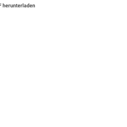
F herunterladen
t