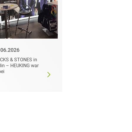
.06.2026
10.06.2026
ICKS & STONES in
Intensive Tage und
lin – HEUKING war
zahlreiche spannend
ei
Gespräche