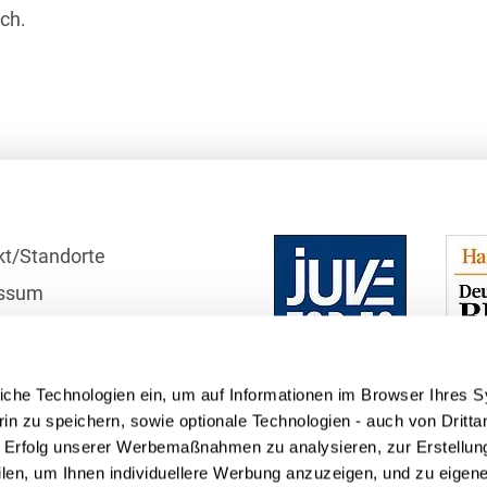
ich.
Isländisch
Anlagenbaustreitigkeiten
Informationssicherheit
Italienisch
Antidumping
Informationstechnologie
& Telekommunikation
Japanisch
Anwaltliches
Haftungsrecht
Investmentfonds
Kroatisch
Arbeitnehmererfindungsrech
IP, Media & Technology
Niederländisch
Arbeitskampfrecht
Kapitalmarktrecht
Polnisch
kt/Standorte
Arbeitsrecht
Kartellrecht
ssum
Portugiesisch
Architektenrecht
Marken-, Design- &
r
Russisch
Urheberrecht
schutzhinweise
Arzneimittelrecht
Schwedisch
iche Technologien ein, um auf Informationen im Browser Ihres 
Medien & Entertainment
telle
Arzthaftungsrecht
in zu speichern, sowie optionale Technologien - auch von Dritta
Serbisch
Nachfolge / Vermögen /
n Erfolg unserer Werbemaßnahmen zu analysieren, zur Erstellun
Arztrecht / Zahnarztrecht
Stiftungen
filen, um Ihnen individuellere Werbung anzuzeigen, und zu eige
Spanisch