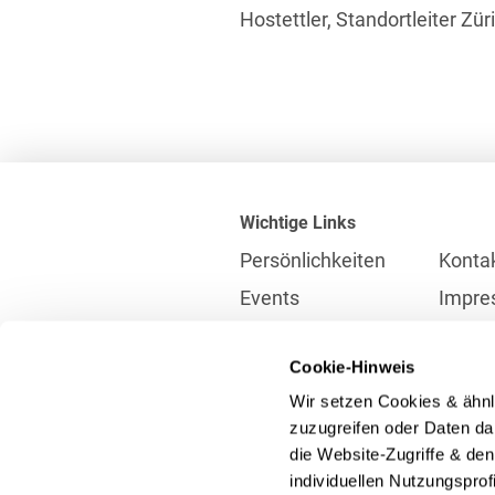
Hostettler, Standortleiter Zür
Wichtige Links
Persönlichkeiten
Konta
Events
Impre
Karriere
Partne
Cookie-Hinweis
Internationales
Daten
Wir setzen Cookies & ähnl
Presse
Meldes
zuzugreifen oder Daten dar
die Website-Zugriffe & de
individuellen Nutzungspro
Kontakt