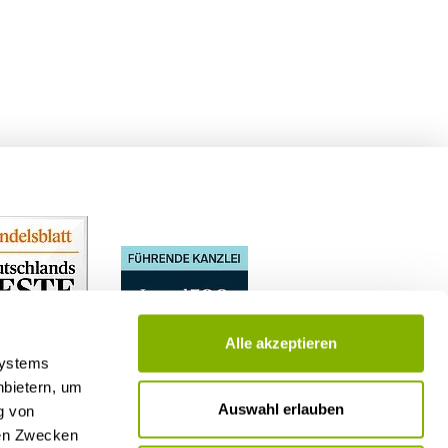
t
Alle akzeptieren
Systems
nbietern, um
Auswahl erlauben
g von
nen Zwecken