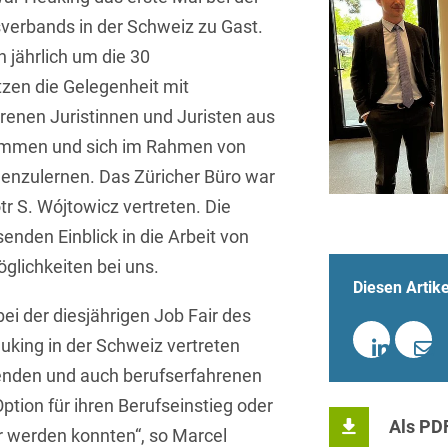
Sprachen
Aktuelle Meldungen
Knowledge Management
Internationale Kooperation
Ber
(Vermögensschaden-)Haftpfl
Automotive
verbands in der Schweiz zu Gast.
 & Telekommunikation
Investmentfonds
Chemnitz
Bosnisch
Newsletter
Abfallrecht
 jährlich um die 30
Banking & Finance
Datenschutzinformationen für
Kunstsammlung
Kartellrecht
abonnieren
Düsseldorf
tzen die Gelegenheit mit
Chinesisch
Bewerber
Abfallwirtschaft
Compliance & Internal
rrecht
Medien & Entertainment
enen Juristinnen und Juristen aus
Investigations
Frankfurt
Dänisch
Abwasserrecht
kommen und sich im Rahmen von
tiftungen
Öffentlicher Sektor und 
Datenschutz &
Hamburg
Deutsch
nenzulernen. Das Züricher Büro war
Abwehr von
Datenrecht
Private Equity / Venture 
Anlegerklagen
tr S. Wójtowicz vertreten. Die
Köln
Englisch
("Massenverfahren")
Energie
verfahren
Restrukturierung & Insol
nden Einblick in die Arbeit von
München
Farsi
Akquisitionsfinanzierung
glichkeiten bei uns.
ense
Steuerrecht
ESG – Nachhaltiges
Diesen Artike
Wirtschaften
Stuttgart
Finnisch
Aktienrecht
struktur
Versicherungsrecht
bei der diesjährigen Job Fair des
Gesellschaftsrecht / M&A
Französisch
king in der Schweiz vertreten
Wettbewerbs- & Werbere
Allgemeine
Geschäftsbedingungen
Health Care & Life
henden und auch berufserfahrenen
Griechisch
afrecht
Sciences
Option für ihren Berufseinstieg oder
Alternative
Hebräisch
Als PD
Streitbeilegung (ADR)
r werden konnten“, so Marcel
Immobilien & Bau