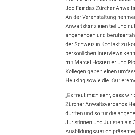
Übersicht
Job Fair des Zürcher Anwalts
Informationstechnologie
An der Veranstaltung nehmen
Kapitalmarktrecht
Anwaltskanzleien teil und nu
Marken-, Design- & Urhebe
angehenden und berufserfahr
der Schweiz in Kontakt zu 
Nachfolge / Vermögen / S
persönlichen Interviews ken
Patentrecht
mit Marcel Hostettler und Pio
Prozessführung & Schieds
Kollegen gaben einen umfasse
Heuking sowie die Karrieremö
Space / Aerospace & Def
Transport, Verkehr & Infra
„Es freut mich sehr, dass wir 
Zürcher Anwaltsverbands Heu
Vertriebsrecht
durften und so für die ange
Wirtschafts- und Steuerstr
Juristinnen und Juristen als 
Ausbildungsstation präsente