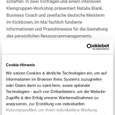
schaffen. In zwei Vorträgen und einem intensiven
Kleingruppen-Workshop präsentiert Natalia Blank,
Business Coach und zweifache deutsche Meisterin
im Kickboxen, im Mai fachlich fundierte
Informationen und Praxishinweise für die Gestaltung
des persönlichen Ressourcenmanagements.
Darüber hinaus unterstützen wir unsere Kolleginnen
und Kollegen mit dem Videokurs „Mindset Session –
Bye Bye negatives Mindset“ des
Cookie-Hinweis
Kognitionswissenschaftlers Dr. Martin Inderbitzin. In
Wir setzen Cookies & ähnliche Technologien ein, um auf
kurzen Videoeinheiten erläutert er, welche Bedeutung
Informationen im Browser Ihres Systems zuzugreifen
ein positives Mindset für die mentale Gesundheit hat
oder Daten darin zu speichern, sowie optionale
und wie es sich bewusst stärken lässt, um
Technologien - auch von Drittanbietern, um die Website-
Herausforderungen im Alltag resilienter zu
Zugriffe & den Erfolg unserer Werbemaßnahmen zu
begegnen. Das E-Learning Angebot ermöglicht allen
analysieren, zur Erstellung von individuellen
Interessentinnen und Interessenten die Module zeit-
Nutzungsprofilen, um Ihnen individuellere Werbung