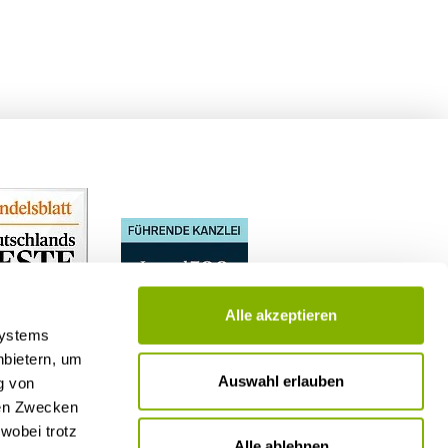
Alle akzeptieren
Systems
nbietern, um
Auswahl erlauben
g von
nen Zwecken
wobei trotz
Alle ablehnen