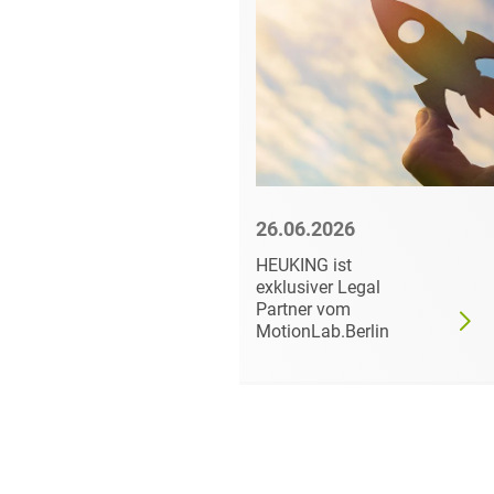
6
26.06.2026
 in
HEUKING ist
exklusiver Legal
Partner vom
MotionLab.Berlin