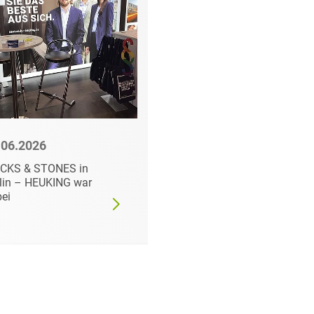
.06.2026
10.06.2026
ICKS & STONES in
Intensive Tage und
lin – HEUKING war
zahlreiche spannend
ei
Gespräche