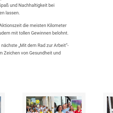
Isländisch
Spaß und Nachhaltigkeit bei
Anlagenbaustreitigkeiten
Informationssicherheit
n lassen.
Italienisch
Antidumping
Informationstechnologie
& Telekommunikation
Aktionszeit die meisten Kilometer
Japanisch
Anwaltliches
dem mit tollen Gewinnen belohnt.
Haftungsrecht
Investmentfonds
Kroatisch
Arbeitnehmererfindungsrech
IP, Media & Technology
e nächste „Mit dem Rad zur Arbeit“-
Niederländisch
im Zeichen von Gesundheit und
Arbeitskampfrecht
Kapitalmarktrecht
Polnisch
Arbeitsrecht
Kartellrecht
Portugiesisch
Architektenrecht
Marken-, Design- &
Russisch
Urheberrecht
Arzneimittelrecht
Schwedisch
Medien & Entertainment
Arzthaftungsrecht
Serbisch
Nachfolge / Vermögen /
Arztrecht / Zahnarztrecht
Stiftungen
Spanisch