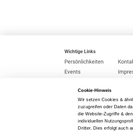
Wichtige Links
Persönlichkeiten
Konta
Events
Impre
Karriere
Partne
Cookie-Hinweis
Internationales
Daten
Wir setzen Cookies & ähnl
Presse
Meldes
zuzugreifen oder Daten dar
die Website-Zugriffe & de
individuellen Nutzungspro
Kontakt
Dritter. Dies erfolgt auch