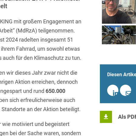
Sprachen
Aktuelle Meldungen
Knowledge Management
Internationale Kooperation
Ber
(Vermögensschaden-)Haftpfl
Automotive
elt
 & Telekommunikation
Investmentfonds
Chemnitz
Bosnisch
Newsletter
Abfallrecht
Banking & Finance
Datenschutzinformationen für
Kunstsammlung
EUKING mit großem Engagement an
Kartellrecht
abonnieren
Düsseldorf
Chinesisch
Bewerber
Abfallwirtschaft
Compliance & Internal
 Arbeit“ (MdRzA) teilgenommen.
rrecht
Medien & Entertainment
Investigations
Frankfurt
st 2024 radelten insgesamt 51
Dänisch
Abwasserrecht
tiftungen
Öffentlicher Sektor und 
t ihrem Fahrrad, um sowohl etwas
Datenschutz &
Hamburg
Deutsch
Abwehr von
Datenrecht
Private Equity / Venture 
s auch für den Klimaschutz zu tun.
Anlegerklagen
Köln
Englisch
("Massenverfahren")
Energie
verfahren
Restrukturierung & Insol
n wir dieses Jahr zwar nicht die
Diesen Artike
München
Farsi
Akquisitionsfinanzierung
ense
Steuerrecht
ESG – Nachhaltiges
ährigen Aktion erreichen, dennoch
Wirtschaften
Stuttgart
Finnisch
ingespart und rund
650.000
Aktienrecht
struktur
Versicherungsrecht
ben sich erfreulicherweise auch
Gesellschaftsrecht / M&A
Französisch
Wettbewerbs- & Werbere
Allgemeine
Standorte an der Aktion beteiligt.
Geschäftsbedingungen
Health Care & Life
Griechisch
Als PD
afrecht
Sciences
 wie motiviert und begeistert
Alternative
Hebräisch
Streitbeilegung (ADR)
Immobilien & Bau
egen bei der Sache waren, sondern