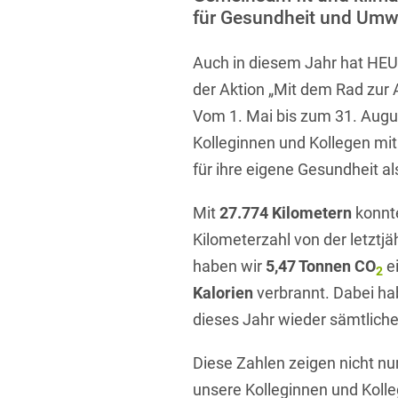
für Gesundheit und Umw
Übersicht
Informationstechnologie
Auch in diesem Jahr hat H
Kapitalmarktrecht
der Aktion „Mit dem Rad zur
Marken-, Design- & Urhebe
Vom 1. Mai bis zum 31. Augu
Nachfolge / Vermögen / S
Kolleginnen und Kollegen mi
Patentrecht
für ihre eigene Gesundheit al
Prozessführung & Schieds
Mit
27.774 Kilometern
konnte
Space / Aerospace & Def
Kilometerzahl von der letztj
haben wir
5,47 Tonnen CO
e
Transport, Verkehr & Infra
2
Kalorien
verbrannt. Dabei ha
Vertriebsrecht
dieses Jahr wieder sämtliche 
Wirtschafts- und Steuerstr
Diese Zahlen zeigen nicht nur
unsere Kolleginnen und Koll