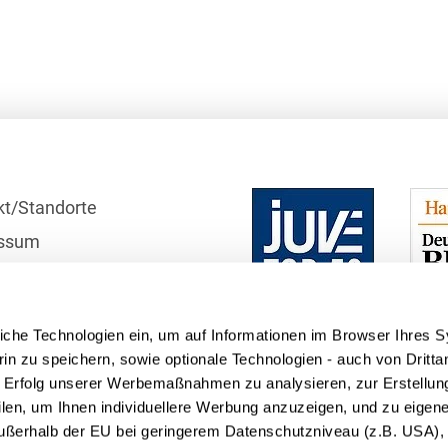
Transport, Verkehr &
Baurechtliche
Infrastruktur
Schiedsverfahren
Versicherungsrecht
Beamtenrecht /
Disziplinarrecht
Vertriebsrecht
Beihilferecht
Wettbewerbs- &
Werberecht
Bergrecht
kt/Standorte
Wirtschafts- und
ssum
Berufshaftungsrecht
Steuerstrafrecht
r
Betriebliche
Altersversorgung
schutzhinweise
iche Technologien ein, um auf Informationen im Browser Ihres 
telle
Betriebsratsvergütung
in zu speichern, sowie optionale Technologien - auch von Dritta
n Erfolg unserer Werbemaßnahmen zu analysieren, zur Erstellun
Betriebsübergang
filen, um Ihnen individuellere Werbung anzuzeigen, und zu eige
Betriebsverfassungsrecht
 außerhalb der EU bei geringerem Datenschutzniveau (z.B. USA), 