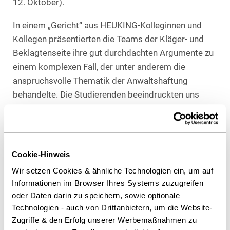
12. Oktober).
In einem „Gericht“ aus HEUKING-Kolleginnen und
Kollegen präsentierten die Teams der Kläger- und
Beklagtenseite ihre gut durchdachten Argumente zu
einem komplexen Fall, der unter anderem die
anspruchsvolle Thematik der Anwaltshaftung
behandelte. Die Studierenden beeindruckten uns
dabei besonders mit ihrer fachlichen Tiefe und
Präzision.
Nach den spannenden Plädoyers hatten alle
Cookie-Hinweis
Teilnehmenden bei einem Get-together die
Wir setzen Cookies & ähnliche Technologien ein, um auf
Gelegenheit, sich weiter auszutauschen und
Informationen im Browser Ihres Systems zuzugreifen
interessante rechtliche Themen zu vertiefen.
oder Daten darin zu speichern, sowie optionale
Technologien - auch von Drittanbietern, um die Website-
Wir sind stolz auf den Einsatz der Teilnehmer und
Zugriffe & den Erfolg unserer Werbemaßnahmen zu
freuen uns schon auf das nächste Jahr!