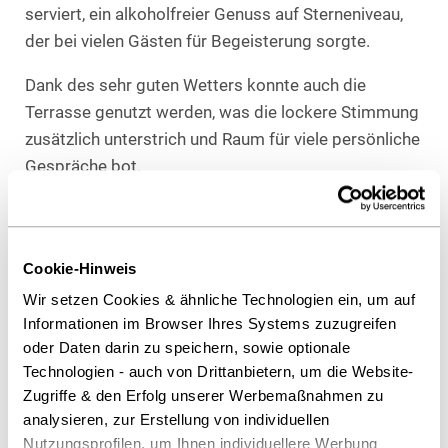
serviert, ein alkoholfreier Genuss auf Sterneniveau,
der bei vielen Gästen für Begeisterung sorgte.
Dank des sehr guten Wetters konnte auch die
Terrasse genutzt werden, was die lockere Stimmung
zusätzlich unterstrich und Raum für viele persönliche
Gespräche bot.
Wir freuen uns über die rege Teilnahme, die
angenehme Atmosphäre und den gelungenen
Austausch und blicken bereits mit Vorfreude auf das
Cookie-Hinweis
nächste HEUKING Lunch am Hamburger Standort.
Wir setzen Cookies & ähnliche Technologien ein, um auf
Informationen im Browser Ihres Systems zuzugreifen
oder Daten darin zu speichern, sowie optionale
Technologien - auch von Drittanbietern, um die Website-
Als PDF herunterladen
Zugriffe & den Erfolg unserer Werbemaßnahmen zu
analysieren, zur Erstellung von individuellen
Nutzungsprofilen, um Ihnen individuellere Werbung