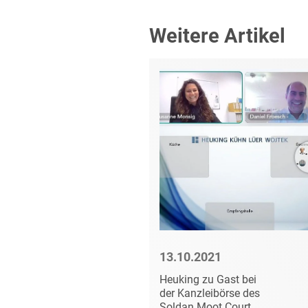
Weitere Artikel
2
13.10.2021
den Top 5
Heuking zu Gast bei
ir-Awards
der Kanzleibörse des
Soldan Moot Court