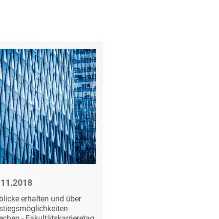
.11.2018
22.07.2026
blicke erhalten und über
Deutschlandstipendi
stiegsmöglichkeiten
echen - Fakultätskarrieretag