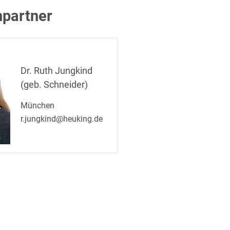
partner
Dr. Ruth Jungkind
(geb. Schneider)
t
München
r.jungkind@heuking.de