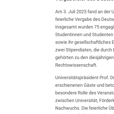
Übersicht
Informationstechnologie
Am 3. Juli 2025 fand an der 
Kapitalmarktrecht
feierliche Vergabe des Deuts
Insgesamt wurden 75 engagie
Marken-, Design- & Urhebe
Studentinnen und Studenten 
Nachfolge / Vermögen / S
sowie ihr gesellschaftliche
Patentrecht
zwei Stipendiaten, die durc
gehörten zu den diesjährige
Prozessführung & Schieds
Rechtswissenschaft.
Space / Aerospace & Def
Universitätspräsident Prof. D
Transport, Verkehr & Infra
erschienenen Gäste und beto
Vertriebsrecht
besondere Rolle des Veranst
Wirtschafts- und Steuerstr
zwischen Universität, Förde
Nachwuchs. Die feierliche Ü