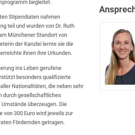
nprogramm begleitet.
Isländisch
Ansprech
Anlagenbaustreitigkeiten
Informationssicherheit
ten Stipendiaten nahmen
Italienisch
Antidumping
Informationstechnologie
ung teil und wurden von Dr. Ruth
& Telekommunikation
Japanisch
Anwaltliches
n am Münchener Standort von
Haftungsrecht
Investmentfonds
Kroatisch
terin der Kanzlei lernte sie die
Arbeitnehmererfindungsrech
erreichte ihnen ihre Urkunden.
IP, Media & Technology
Niederländisch
Arbeitskampfrecht
Kapitalmarktrecht
erung ins Leben gerufene
Polnisch
tützt besonders qualifizierte
Arbeitsrecht
Kartellrecht
Portugiesisch
ller Nationalitäten, die neben sehr
Architektenrecht
Marken-, Design- &
Russisch
 durch gesellschaftliches
Urheberrecht
Arzneimittelrecht
 Umstände überzeugen. Die
Schwedisch
Medien & Entertainment
 von 300 Euro wird jeweils zur
Arzthaftungsrecht
Serbisch
vaten Fördernden getragen.
Nachfolge / Vermögen /
Arztrecht / Zahnarztrecht
Stiftungen
Spanisch