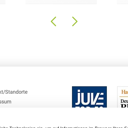
Bildgebende Verfahren
Bodenschutz und
Altlasten
Börsengang/Going Public
Buy & Build / Roll-up-
Strategien
Carve-outs
Clients français
Cloud, Edge & Digitale
kt/Standorte
Infrastrukturen
ssum
Compliance
r
schutzhinweise
Compliance bei M&A-
Transaktionen