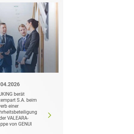
.04.2026
23.03.2026
UKING berät
Nachfolgeregelung
empart S.A. beim
bei 1AVista Reisen
erb einer
und Einstieg von VR
rheitsbeteiligung
Equity Partner als
der VALEARA-
strategischer Investor
uppe von GENUI