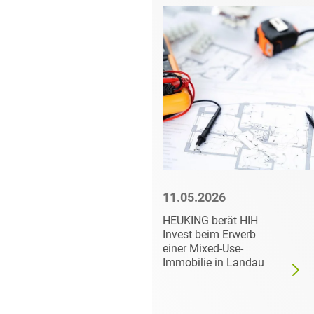
6
11.05.2026
rät
HEUKING berät HIH
er der
Invest beim Erwerb
cs bei
einer Mixed-Use-
der
Immobilie in Landau
h AD