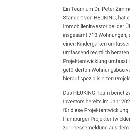
Übersicht
Ein Team um Dr. Peter Zimm
Informationstechnologie
Standort von HEUKING, hat 
Kapitalmarktrecht
Immobilieninvestor bei der Ü
Marken-, Design- & Urhebe
insgesamt 710 Wohnungen, 
Nachfolge / Vermögen / S
einen Kindergarten umfasse
umfassend rechtlich beraten.
Patentrecht
Projektentwicklung umfasst i
Prozessführung & Schieds
geförderten Wohnungsbau vo
Space / Aerospace & Def
hierauf spezialisierten Projek
Transport, Verkehr & Infra
Das HEUKING-Team beriet zw
Vertriebsrecht
Investors bereits im Jahr 2
für diese Projektentwicklun
Wirtschafts- und Steuerstr
Hamburger Projektentwickle
zur Pressemeldung aus dem 