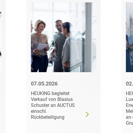
Transport, Verkehr &
Baurechtliche
Infrastruktur
Schiedsverfahren
Versicherungsrecht
Beamtenrecht /
Disziplinarrecht
Vertriebsrecht
Beihilferecht
Wettbewerbs- &
Werberecht
Bergrecht
Wirtschafts- und
Berufshaftungsrecht
Steuerstrafrecht
07.05.2026
02
Betriebliche
Altersversorgung
HEUKING begleitet
HE
Verkauf von Blasius
Lux
Betriebsratsvergütung
Schuster an AUCTUS
Erw
einschl.
Meh
Betriebsübergang
Rückbeteiligung
an 
Gr
Betriebsverfassungsrecht