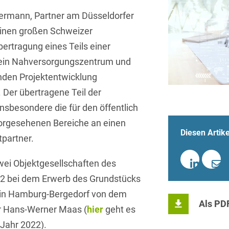
Sprachen
Aktuelle Meldungen
Knowledge Management
Internationale Kooperation
Ber
(Vermögensschaden-)Haftpfl
Automotive
ermann, Partner am Düsseldorfer
 & Telekommunikation
Investmentfonds
Chemnitz
Bosnisch
Newsletter
Abfallrecht
Banking & Finance
einen großen Schweizer
Datenschutzinformationen für
Kunstsammlung
Kartellrecht
abonnieren
Düsseldorf
Chinesisch
bertragung eines Teils einer
Bewerber
Abfallwirtschaft
Compliance & Internal
rrecht
Medien & Entertainment
ein Nahversorgungszentrum und
Investigations
Frankfurt
Dänisch
Abwasserrecht
tiftungen
Öffentlicher Sektor und 
nden Projektentwicklung
Datenschutz &
Hamburg
Deutsch
Abwehr von
 Der übertragene Teil der
Datenrecht
Private Equity / Venture 
Anlegerklagen
Köln
nsbesondere die für den öffentlich
Englisch
("Massenverfahren")
Energie
verfahren
Restrukturierung & Insol
rgesehenen Bereiche an einen
München
Farsi
Diesen Artike
Akquisitionsfinanzierung
ense
Steuerrecht
ESG – Nachhaltiges
tpartner.
Wirtschaften
Stuttgart
Finnisch
Aktienrecht
struktur
Versicherungsrecht
ei Objektgesellschaften des
Gesellschaftsrecht / M&A
Französisch
Wettbewerbs- & Werbere
Allgemeine
022 bei dem Erwerb des Grundstücks
Geschäftsbedingungen
Health Care & Life
g in Hamburg-Bergedorf von dem
Griechisch
afrecht
Sciences
Als PD
r Hans-Werner Maas (
hier
geht es
Alternative
Hebräisch
Streitbeilegung (ADR)
Immobilien & Bau
Jahr 2022).