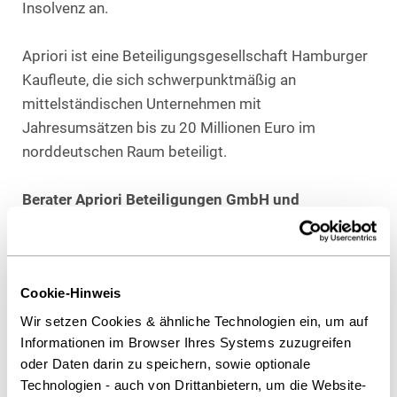
Insolvenz an.
Apriori ist eine Beteiligungsgesellschaft Hamburger
Kaufleute, die sich schwerpunktmäßig an
mittelständischen Unternehmen mit
Jahresumsätzen bis zu 20 Millionen Euro im
norddeutschen Raum beteiligt.
Berater Apriori Beteiligungen GmbH und
Privatinvestoren:
Heuking Kühn Lüer Wojtek, Hamburg
Dr. Stefan Duhnkrack (Corporate/M&A), Dr. Hans
Cookie-Hinweis
Henning Hoff (Corporate & Due Diligence), Dr. Johan-
Michel Menke (Arbeitsrecht & Due Diligence).
Wir setzen Cookies & ähnliche Technologien ein, um auf
Informationen im Browser Ihres Systems zuzugreifen
oder Daten darin zu speichern, sowie optionale
Als PDF herunterladen
Technologien - auch von Drittanbietern, um die Website-