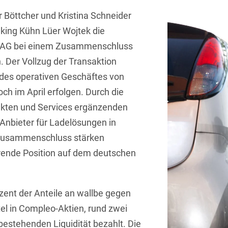
Sprachen
Aktuelle Meldungen
Knowledge Management
Internationale Kooperation
Ber
(Vermögensschaden-)Haftpfl
Automotive
 Böttcher und Kristina Schneider
 & Telekommunikation
Investmentfonds
Chemnitz
Bosnisch
Newsletter
Abfallrecht
Banking & Finance
king Kühn Lüer Wojtek die
Datenschutzinformationen für
Kunstsammlung
Kartellrecht
abonnieren
Düsseldorf
Chinesisch
s AG bei einem Zusammenschluss
Bewerber
Abfallwirtschaft
Compliance & Internal
rrecht
Medien & Entertainment
 Der Vollzug der Transaktion
Investigations
Frankfurt
Dänisch
Abwasserrecht
tiftungen
Öffentlicher Sektor und 
es operativen Geschäftes von
Datenschutz &
Hamburg
Deutsch
Abwehr von
ch im April erfolgen. Durch die
Datenrecht
Private Equity / Venture 
Anlegerklagen
Köln
dukten und Services ergänzenden
Englisch
("Massenverfahren")
Energie
verfahren
Restrukturierung & Insol
Anbieter für Ladelösungen in
München
Farsi
Akquisitionsfinanzierung
ense
Steuerrecht
ESG – Nachhaltiges
 Zusammenschluss stärken
Wirtschaften
Stuttgart
Finnisch
rende Position auf dem deutschen
Aktienrecht
struktur
Versicherungsrecht
Gesellschaftsrecht / M&A
Französisch
Wettbewerbs- & Werbere
Allgemeine
Geschäftsbedingungen
Health Care & Life
ent der Anteile an wallbe gegen
Griechisch
afrecht
Sciences
tel in Compleo-Aktien, rund zwei
Alternative
Hebräisch
Streitbeilegung (ADR)
Immobilien & Bau
 bestehenden Liquidität bezahlt. Die