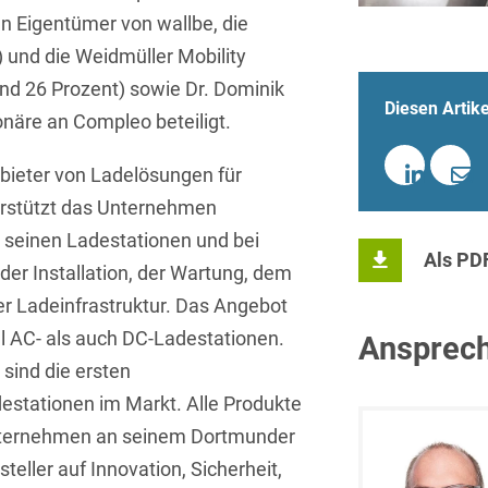
Isländisch
n Eigentümer von wallbe, die
Anlagenbaustreitigkeiten
Informationssicherheit
) und die Weidmüller Mobility
Italienisch
Antidumping
Informationstechnologie
d 26 Prozent) sowie Dr. Dominik
& Telekommunikation
Diesen Artike
Japanisch
Anwaltliches
onäre an Compleo beteiligt.
Haftungsrecht
Investmentfonds
Kroatisch
bieter von Ladelösungen für
Arbeitnehmererfindungsrech
IP, Media & Technology
Niederländisch
erstützt das Unternehmen
Arbeitskampfrecht
Kapitalmarktrecht
 seinen Ladestationen und bei
Polnisch
Als PD
der Installation, der Wartung, dem
Arbeitsrecht
Kartellrecht
Portugiesisch
r Ladeinfrastruktur. Das Angebot
Architektenrecht
Marken-, Design- &
 AC- als auch DC-Ladestationen.
Ansprech
Russisch
Urheberrecht
sind die ersten
Arzneimittelrecht
Schwedisch
Medien & Entertainment
stationen im Markt. Alle Produkte
Arzthaftungsrecht
Serbisch
Unternehmen an seinem Dortmunder
Nachfolge / Vermögen /
Arztrecht / Zahnarztrecht
Stiftungen
teller auf Innovation, Sicherheit,
Spanisch