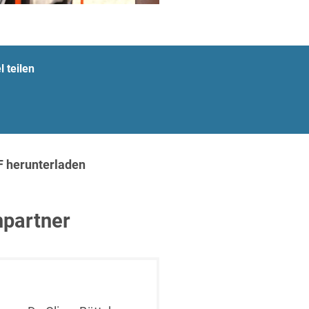
l teilen
t
F herunterladen
partner