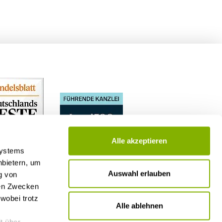
rung
Alle akzeptieren
Systems
nbietern, um
Auswahl erlauben
g von
nen Zwecken
wobei trotz
Alle ablehnen