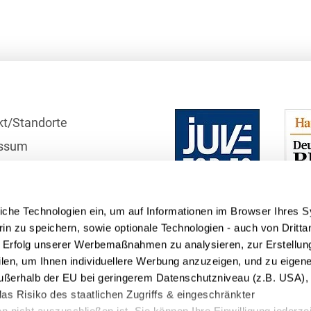
D&O und E&O
D&O-, E&O-,
Vertrauensschadenversiche
Datenökonomie &
Datenstrategien
kt/Standorte
Datenrecht Audits,
Schulungen &
ssum
Governance
r
Datenschutz-Compliance
schutzhinweise
& Governance
iche Technologien ein, um auf Informationen im Browser Ihres 
telle
Datenschutz-
in zu speichern, sowie optionale Technologien - auch von Dritta
Folgenabschätzungen
n Erfolg unserer Werbemaßnahmen zu analysieren, zur Erstellun
(DSFA) &
filen, um Ihnen individuellere Werbung anzuzeigen, und zu eige
Risikobewertung
 außerhalb der EU bei geringerem Datenschutzniveau (z.B. USA), 
as Risiko des staatlichen Zugriffs & eingeschränkter
Datenschutz-