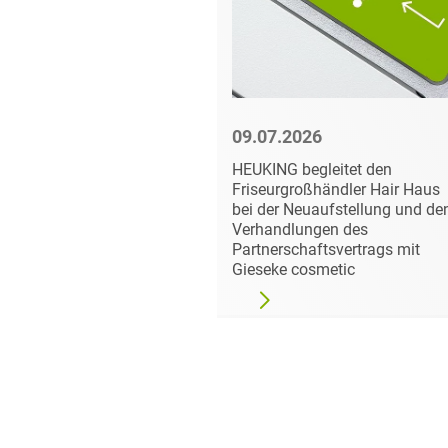
6
09.07.2026
rät
HEUKING begleitet den
m Erwerb
Friseurgroßhändler Hair Haus
ions
bei der Neuaufstellung und de
New Work
Verhandlungen des
Partnerschaftsvertrags mit
Gieseke cosmetic