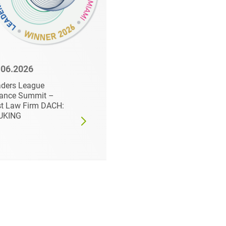
.06.2026
23.06.2026
ders League
HEUKING berät Arteu
iance Summit –
Energy GmbH bei der
t Law Firm DACH:
Emission einer
UKING
Unternehmensanleih