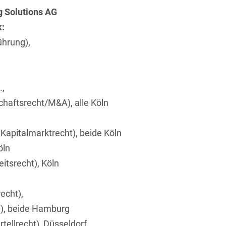
Transport, Verkehr &
 Solutions AG
Baurechtliche
Infrastruktur
k:
Schiedsverfahren
Versicherungsrecht
ührung),
Beamtenrecht /
Disziplinarrecht
Vertriebsrecht
Beihilferecht
Wettbewerbs- &
.,
Werberecht
Bergrecht
chaftsrecht/M&A), alle Köln
Wirtschafts- und
Berufshaftungsrecht
Steuerstrafrecht
Kapitalmarktrecht), beide Köln
Betriebliche
öln
Altersversorgung
itsrecht), Köln
Betriebsratsvergütung
echt),
Betriebsübergang
n), beide Hamburg
Betriebsverfassungsrecht
rtellrecht), Düsseldorf