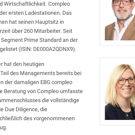
d Wirtschaftlichkeit. Compleo
Asset Management
Öffentlicher Sektor und
Tschechisch
 der ersten Ladestationen. Das
Vergabe
Aufenthaltsrecht
n hat seinen Hauptsitz in
Türkisch
Patentrecht
zeit über 260 Mitarbeiter. Seit
Außenwirtschaftsrecht
Ungarisch
Private Equity / Venture
m Segment Prime Standard an der
Automotive
Capital
Weißrussisch
 gelistet (ISIN: DE000A2QDNX9).
Aviation
Prozessführung &
r hat den heutigen
Schiedsverfahren
Bankaufsichtsrecht
 Teil des Managements bereits bei
Restrukturierung &
Bankeninsolvenzrecht
 an der damaligen EBG compleo
Insolvenzrecht
e Beratung von Compleo umfasste
Banking/Litigation
Space
ammenschlusses die vollständige
Batteriespeicher (BESS)
Space / Aerospace &
e Due Diligence, die
Defense
schließlich des vorgenommenen
Bauplanungsrecht
zug.
Steuerrecht
Baurecht