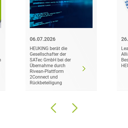
Compliance und
Arbeitsrecht
Computerimplementierte
Erfindungen
06.07.2026
26
Corporate Finance
HEUKING berät die
Lea
Gesellschafter der
All
Corporate Social
n
SATec GmbH bei der
Bes
Responsibility
Übernahme durch
HE
Rivean-Plattform
2Connect und
Criminal Compliance
Rückbeteiligung
Cyber Security
Cyber Versicherung
Cyber- und
Betriebsresilienz