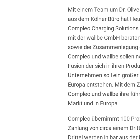
Übersicht
Mit einem Team um Dr. Oliver
Informationstechnologie
aus dem Kölner Büro hat Heu
Kapitalmarktrecht
Compleo Charging Solution
Marken-, Design- & Urhebe
mit der wallbe GmbH beraten.
Nachfolge / Vermögen / S
sowie die Zusammenlegung d
Compleo und wallbe sollen no
Patentrecht
Fusion der sich in ihren Pro
Prozessführung & Schieds
Unternehmen soll ein großer 
Space / Aerospace & Def
Europa entstehen. Mit dem
Compleo und wallbe ihre füh
Transport, Verkehr & Infra
Markt und in Europa.
Vertriebsrecht
Compleo übernimmt 100 Proz
Wirtschafts- und Steuerstr
Zahlung von circa einem Drit
Drittel werden in bar aus der