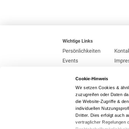
Wichtige Links
Persönlichkeiten
Konta
Events
Impre
Karriere
Partne
Cookie-Hinweis
Internationales
Daten
Wir setzen Cookies & ähnl
Presse
Meldes
zuzugreifen oder Daten dar
die Website-Zugriffe & de
individuellen Nutzungspro
Kontakt
Dritter. Dies erfolgt auch
info@heuking.de
vertraglicher Regelungen d