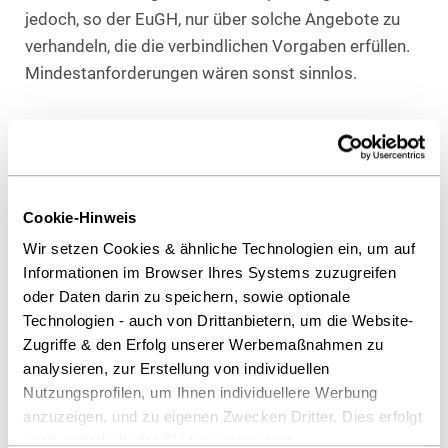
jedoch, so der EuGH, nur über solche Angebote zu
verhandeln, die die verbindlichen Vorgaben erfüllen.
Mindestanforderungen wären sonst sinnlos.
Keine Verhandlungen über Mindestanforderungen
Aus der Entscheidung ergibt sich, dass
Verhandlungen über Mindestanforderungen selbst
Cookie-Hinweis
unzulässig sind. Denn durch die Verhandlungen
Wir setzen Cookies & ähnliche Technologien ein, um auf
sollen die Angebote an die Mindestvorgaben
Informationen im Browser Ihres Systems zuzugreifen
angepasst werden, nicht die Mindestvorgaben an die
oder Daten darin zu speichern, sowie optionale
Angebote.
Technologien - auch von Drittanbietern, um die Website-
Zugriffe & den Erfolg unserer Werbemaßnahmen zu
analysieren, zur Erstellung von individuellen
Praxistipp: Alternativvorschläge als Lösung
Nutzungsprofilen, um Ihnen individuellere Werbung
anzuzeigen, und zu eigenen Zwecken Dritter. Dies erfolgt
In dem entschiedenen Fall wich ein Angebot von den
auch außerhalb der EU bei geringerem