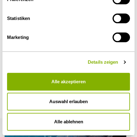
Download Volltext
über die
Cookie-Einstellungen
widerrufen oder ändern.
Details unter
Datenschutz
.
Statistiken
Als PDF herunterladen
Marketing
Details zeigen
Diesen Artikel teilen
Alle akzeptieren
Auswahl erlauben
Weitere Artikel
Alle ablehnen