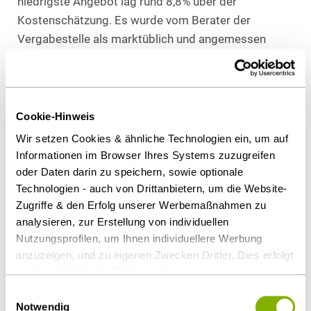
niedrigste Angebot lag rund 8,8% über der
Kostenschätzung. Es wurde vom Berater der
Vergabestelle als marktüblich und angemessen
bezeichnet. Bei sorgfältiger Ermittlung des
Kostenbedarfs wäre auf die Schätzung ein
Risikoaufschlag von mindestens rund 8,8% erfolgt,
so das Kammergericht. Das Gericht stellte fest, dass
Cookie-Hinweis
die Aufhebung wirksam, aber rechtswidrig war.
Wir setzen Cookies & ähnliche Technologien ein, um auf
Informationen im Browser Ihres Systems zuzugreifen
Schadensersatz
oder Daten darin zu speichern, sowie optionale
Technologien - auch von Drittanbietern, um die Website-
Zugriffe & den Erfolg unserer Werbemaßnahmen zu
Der Vergabestelle drohen nun
analysieren, zur Erstellung von individuellen
Schadenersatzforderungen.
Nutzungsprofilen, um Ihnen individuellere Werbung
anzuzeigen, und zu eigenen Zwecken Dritter. Dies erfolgt
Praxistipp
auch außerhalb der EU bei geringerem
Datenschutzniveau (z.B. USA), wobei trotz vertraglicher
Einwilligungsauswahl
Die Kostenschätzung sollte nicht nur verfügbare
Regelungen das Risiko des staatlichen Zugriffs &
Notwendig