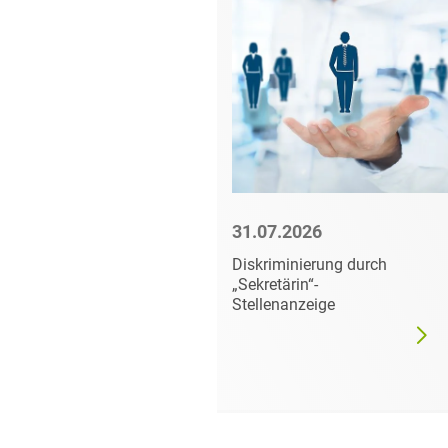
6
31.07.2026
Diskriminierung durch
 für
„Sekretärin“-
ebsräte?
Stellenanzeige
tzt