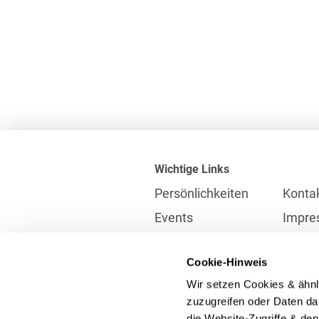
Wichtige Links
Persönlichkeiten
Konta
Events
Impre
Karriere
Partne
Cookie-Hinweis
Internationales
Daten
Wir setzen Cookies & ähnl
Presse
Meldes
zuzugreifen oder Daten dar
die Website-Zugriffe & de