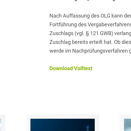
Asset Management
Öffentlicher Sektor und
Tschechisch
Vergabe
Nach Auffassung des OLG kann der 
Aufenthaltsrecht
Türkisch
Fortführung des Vergabeverfahren
Patentrecht
Außenwirtschaftsrecht
Zuschlags (vgl. § 121 GWB) verlan
Ungarisch
Private Equity / Venture
Zuschlag bereits erteilt hat. Ob die
Automotive
Capital
Weißrussisch
werde im Nachprüfungsverfahren g
Aviation
Prozessführung &
Schiedsverfahren
Bankaufsichtsrecht
Download Volltext
Restrukturierung &
Bankeninsolvenzrecht
Insolvenzrecht
Banking/Litigation
Space
Batteriespeicher (BESS)
Space / Aerospace &
Defense
Bauplanungsrecht
Steuerrecht
Baurecht