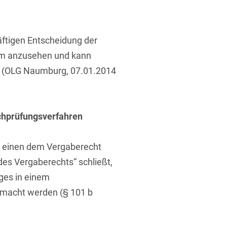
ufsausbildung
ichtversicherung
U
V
W
X
Y
räftigen Entscheidung der
Z
am anzusehen und kann
n (OLG Naumburg, 07.01.2014
Vergabe
Ergebnis anzeigen
Capital
venzrecht
chprüfungsverfahren
r einen dem Vergaberecht
des Vergaberechts“ schließt,
cht
ges in einem
macht werden (§ 101 b