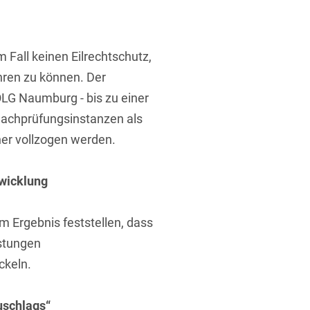
 Fall keinen Eilrechtschutz,
hren zu können. Der
OLG Naumburg - bis zu einer
Nachprüfungsinstanzen als
t
er vollzogen werden.
bwicklung
 Ergebnis feststellen, dass
istungen
ckeln.
uschlags“