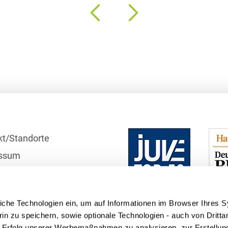
Bildgebende Verfahren
Bodenschutz und
Altlasten
Börsengang/Going Public
Buy & Build / Roll-up-
Strategien
Carve-outs
kt/Standorte
Clients français
ssum
Cloud, Edge & Digitale
r
Infrastrukturen
schutzhinweise
Compliance
iche Technologien ein, um auf Informationen im Browser Ihres 
telle
Compliance bei M&A-
in zu speichern, sowie optionale Technologien - auch von Dritta
Transaktionen
n Erfolg unserer Werbemaßnahmen zu analysieren, zur Erstellun