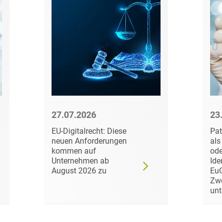
Transport, Verkehr &
Baurechtliche
Infrastruktur
Schiedsverfahren
Versicherungsrecht
Beamtenrecht /
Disziplinarrecht
Vertriebsrecht
Beihilferecht
Wettbewerbs- &
Werberecht
Bergrecht
Wirtschafts- und
27.07.2026
23
Berufshaftungsrecht
Steuerstrafrecht
EU-Digitalrecht: Diese
Pat
Betriebliche
neuen Anforderungen
als
kommen auf
ode
Altersversorgung
Unternehmen ab
Ide
August 2026 zu
Eu
Betriebsratsvergütung
Zw
unt
Betriebsübergang
Betriebsverfassungsrecht