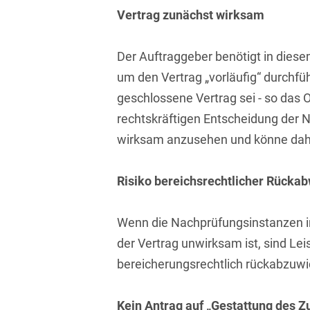
Isländisch
Vertrag zunächst wirksam
Anlagenbaustreitigkeiten
Informationssicherheit
Italienisch
Antidumping
Informationstechnologie
Der Auftraggeber benötigt in diesem
& Telekommunikation
Japanisch
Anwaltliches
um den Vertrag „vorläufig“ durchfü
Haftungsrecht
Investmentfonds
geschlossene Vertrag sei - so das 
Kroatisch
rechtskräftigen Entscheidung der 
Arbeitnehmererfindungsrech
IP, Media & Technology
Niederländisch
wirksam anzusehen und könne dah
Arbeitskampfrecht
Kapitalmarktrecht
Polnisch
Arbeitsrecht
Kartellrecht
Risiko bereichsrechtlicher Rücka
Portugiesisch
Architektenrecht
Marken-, Design- &
Russisch
Wenn die Nachprüfungsinstanzen im
Urheberrecht
Arzneimittelrecht
der Vertrag unwirksam ist, sind Le
Schwedisch
Medien & Entertainment
bereicherungsrechtlich rückabzuwi
Arzthaftungsrecht
Serbisch
Nachfolge / Vermögen /
Arztrecht / Zahnarztrecht
Stiftungen
Spanisch
Kein Antrag auf „Gestattung des Z