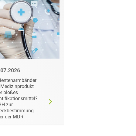
.07.2026
23.07.2026
ientenarmbänder
Bolar Revisited: Was
 Medizinprodukt
das überarbeitete EU-
r bloßes
Pharmapaket für
ntifikationsmittel?
Generikahersteller,
GH zur
Zulieferer und
eckbestimmung
Originatoren bedeutet
er der MDR