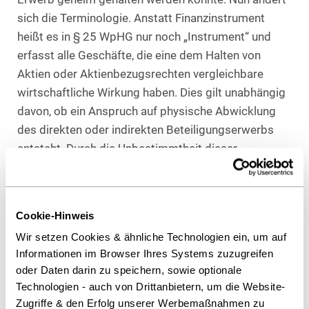
sich die Terminologie. Anstatt Finanzinstrument
heißt es in § 25 WpHG nur noch „Instrument“ und
erfasst alle Geschäfte, die eine dem Halten von
Aktien oder Aktienbezugsrechten vergleichbare
wirtschaftliche Wirkung haben. Dies gilt unabhängig
davon, ob ein Anspruch auf physische Abwicklung
des direkten oder indirekten Beteiligungserwerbs
entsteht. Durch die Unbestimmtheit dieser
Formulierung ist ihr Anwendungsbereich offen.
Deswegen dürfte eine Umgehung durch neue
Finanzinstrumente in Zukunft nicht mehr möglich
Cookie-Hinweis
sein.
Wir setzen Cookies & ähnliche Technologien ein, um auf
Informationen im Browser Ihres Systems zuzugreifen
Neue Meldepflichten müssen bis zum 15. Januar
oder Daten darin zu speichern, sowie optionale
2015 erfüllt werden – teilweise auch für schon
Technologien - auch von Drittanbietern, um die Website-
Gemeldete
Zugriffe & den Erfolg unserer Werbemaßnahmen zu