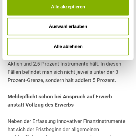
auch bei Erwerb besagter innovativer
Alle akzeptieren
Finanzinstrumente, welche bislang nicht erfasst
waren. Bei Erwerb von solchen Instrumenten sowie
Auswahl erlauben
Aktien greift gleichzeitig § 25a WpHG, wobei auch in
Addition beider Beteiligungsmöglichkeiten erst die 5
Alle ablehnen
Prozent-Grenze gilt. Praktisch relevant ist diese
Addition dann, wenn eine Partei nur 2,5 Prozent
Aktien und 2,5 Prozent Instrumente hält. In diesen
Fällen befindet man sich nicht jeweils unter der 3
Prozent-Grenze, sondern hält addiert 5 Prozent.
Meldepflicht schon bei Anspruch auf Erwerb
anstatt Vollzug des Erwerbs
Neben der Erfassung innovativer Finanzinstrumente
hat sich der Fristbeginn der allgemeinen