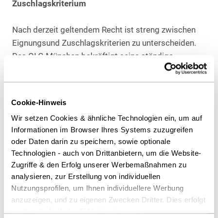
Zuschlagskriterium
Nach derzeit geltendem Recht ist streng zwischen
Eignungsund Zuschlagskriterien zu unterscheiden.
Das OLG München bekräftigt seine ständige
Rechtsprechung hierzu. Dies gilt auch zur VOF. Hat
der Auftraggeber Erfahrung und Qualifikation von
einzelnen Mitarbeitern im Rahmen der
Cookie-Hinweis
Eignungsprüfung abgefragt, darf er diese nicht
Wir setzen Cookies & ähnliche Technologien ein, um auf
(nochmals) als Zuschlagskriterium verwenden. Aber
Informationen im Browser Ihres Systems zuzugreifen
auch eine Verwendung von nicht im Rahmen der
oder Daten darin zu speichern, sowie optionale
Eignungsprüfung „verbrauchten“ Eignungskriterien
Technologien - auch von Drittanbietern, um die Website-
wäre unzulässig.
Zugriffe & den Erfolg unserer Werbemaßnahmen zu
analysieren, zur Erstellung von individuellen
Bindung an Angaben der Bekanntmachung
Nutzungsprofilen, um Ihnen individuellere Werbung
anzuzeigen, und zu eigenen Zwecken Dritter. Dies erfolgt
auch außerhalb der EU bei geringerem
Hat der Auftraggeber erklärt, dass er eine