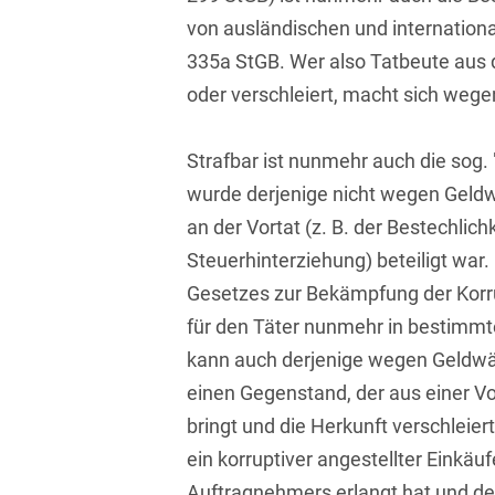
Isländisch
von ausländischen und internatio
Anlagenbaustreitigkeiten
Informationssicherheit
335a StGB. Wer also Tatbeute aus d
Italienisch
Antidumping
Informationstechnologie
oder verschleiert, macht sich weg
& Telekommunikation
Japanisch
Anwaltliches
Haftungsrecht
Investmentfonds
Strafbar ist nunmehr auch die sog.
Kroatisch
Arbeitnehmererfindungsrech
wurde derjenige nicht wegen Geldwä
IP, Media & Technology
Niederländisch
an der Vortat (z. B. der Bestechli
Arbeitskampfrecht
Kapitalmarktrecht
Polnisch
Steuerhinterziehung) beteiligt war. 
Arbeitsrecht
Kartellrecht
Gesetzes zur Bekämpfung der Korrup
Portugiesisch
für den Täter nunmehr in bestimmt
Architektenrecht
Marken-, Design- &
Russisch
Urheberrecht
kann auch derjenige wegen Geldwä
Arzneimittelrecht
einen Gegenstand, der aus einer Vo
Schwedisch
Medien & Entertainment
Arzthaftungsrecht
bringt und die Herkunft verschleier
Serbisch
Nachfolge / Vermögen /
ein korruptiver angestellter Einkäu
Arztrecht / Zahnarztrecht
Stiftungen
Spanisch
Auftragnehmers erlangt hat und der