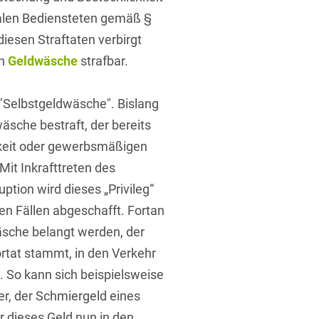
nalen Bediensteten gemäß §
iesen Straftaten verbirgt
en
Geldwäsche
strafbar.
 "Selbstgeldwäsche". Bislang
t
sche bestraft, der bereits
chkeit oder gewerbsmäßigen
Mit Inkrafttreten des
tion wird dieses „Privileg“
en Fällen abgeschafft. Fortan
sche belangt werden, der
rtat stammt, in den Verkehr
t. So kann sich beispielsweise
fer, der Schmiergeld eines
 dieses Geld nun in den