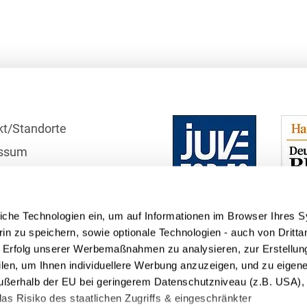
Compliance und
Arbeitsrecht
Computerimplementierte
Erfindungen
Corporate Finance
kt/Standorte
Corporate Social
ssum
Responsibility
r
Criminal Compliance
schutzhinweise
Cyber Security
iche Technologien ein, um auf Informationen im Browser Ihres 
telle
in zu speichern, sowie optionale Technologien - auch von Dritta
Cyber Versicherung
n Erfolg unserer Werbemaßnahmen zu analysieren, zur Erstellun
filen, um Ihnen individuellere Werbung anzuzeigen, und zu eige
Cyber- und
 außerhalb der EU bei geringerem Datenschutzniveau (z.B. USA), 
Betriebsresilienz
as Risiko des staatlichen Zugriffs & eingeschränkter