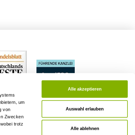
Alle akzeptieren
Systems
nbietern, um
Auswahl erlauben
g von
nen Zwecken
wobei trotz
Alle ablehnen