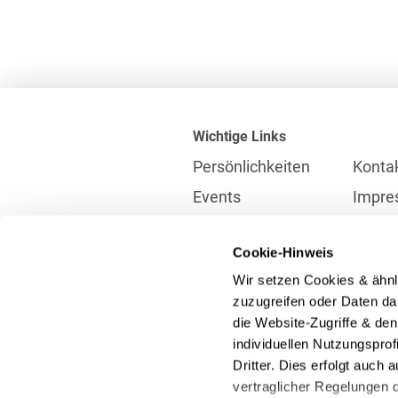
Wichtige Links
Persönlichkeiten
Konta
Events
Impre
Karriere
Partne
Cookie-Hinweis
Internationales
Daten
Wir setzen Cookies & ähnl
Presse
Meldes
zuzugreifen oder Daten dar
die Website-Zugriffe & de
individuellen Nutzungspro
Kontakt
Dritter. Dies erfolgt auch
info@heuking.de
vertraglicher Regelungen d