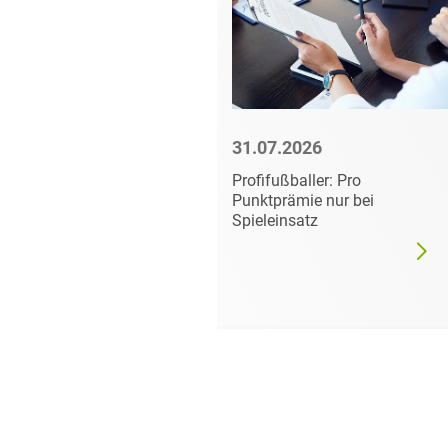
6
31.07.2026
ehler bei der
Profifußballer: Pro
assungsanzeige
Punktprämie nur bei
wirksamkeit der
Spieleinsatz