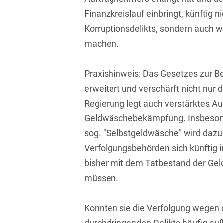
Asset Management
Öffentlicher Sektor und
Finanzkreislauf einbringt, künftig 
Tschechisch
Vergabe
Korruptionsdelikts, sondern auch 
Aufenthaltsrecht
Türkisch
Patentrecht
machen.
Außenwirtschaftsrecht
Ungarisch
Private Equity / Venture
Automotive
Praxishinweis: Das Gesetzes zur B
Capital
Weißrussisch
erweitert und verschärft nicht nur 
Aviation
Prozessführung &
Regierung legt auch verstärktes A
Schiedsverfahren
Bankaufsichtsrecht
Geldwäschebekämpfung. Insbesonde
Restrukturierung &
sog. "Selbstgeldwäsche" wird dazu 
Bankeninsolvenzrecht
Insolvenzrecht
Verfolgungsbehörden sich künftig in
Banking/Litigation
Space
bisher mit dem Tatbestand der Ge
Batteriespeicher (BESS)
müssen.
Space / Aerospace &
Defense
Bauplanungsrecht
Konnten sie die Verfolgung wegen d
Steuerrecht
Baurecht
durchdringenden Delikts häufig auß