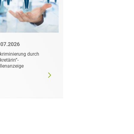
.07.2026
27.07.2026
kriminierung durch
EU-Digitalrecht: Diese
kretärin“-
neuen Anforderungen
llenanzeige
kommen auf
Unternehmen ab
August 2026 zu