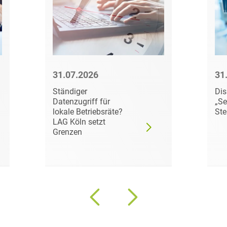
Bildgebende Verfahren
Bodenschutz und
Altlasten
Börsengang/Going Public
31.07.2026
31
Buy & Build / Roll-up-
Ständiger
Dis
Strategien
Datenzugriff für
„Se
lokale Betriebsräte?
Ste
Carve-outs
LAG Köln setzt
Grenzen
Clients français
Cloud, Edge & Digitale
Infrastrukturen
Compliance
Compliance bei M&A-
Transaktionen