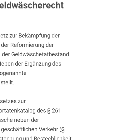
ufsausbildung
eldwäscherecht
ichtversicherung
U
V
W
X
Y
Z
etz zur Bekämpfung der
n der Reformierung der
Vergabe
ch der Geldwäschetatbestand
Ergebnis anzeigen
Capital
 Neben der Ergänzung des
venzrecht
 sogenannte
tellt.
setzes zur
cht
ortatenkatalog des § 261
wäsche neben der
 geschäftlichen Verkehr (§
stechung und Bestechlichkeit