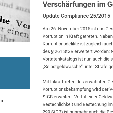
Sprachen
Aktuelle Meldungen
Knowledge Management
Internationale Kooperation
Ber
Verschärfungen im G
(Vermögensschaden-)Haftpfl
Automotive
 & Telekommunikation
Investmentfonds
Chemnitz
Bosnisch
Newsletter
Abfallrecht
Banking & Finance
Update Compliance 25/2015
Datenschutzinformationen für
Kunstsammlung
Kartellrecht
abonnieren
Düsseldorf
Chinesisch
Bewerber
Abfallwirtschaft
Compliance & Internal
rrecht
Medien & Entertainment
Am 26. November 2015 ist das Ges
Investigations
Frankfurt
Dänisch
Abwasserrecht
Korruption in Kraft getreten. Nebe
tiftungen
Öffentlicher Sektor und 
Datenschutz &
Hamburg
Korruptionsdelikte ist zugleich au
Deutsch
Abwehr von
Datenrecht
Private Equity / Venture 
Anlegerklagen
des § 261 StGB erweitert worden:
Köln
Englisch
("Massenverfahren")
Energie
verfahren
Restrukturierung & Insol
Vortatenkatalogs ist nun auch die
München
Farsi
„Selbstgeldwäsche“ unter Strafe ges
Akquisitionsfinanzierung
ense
Steuerrecht
ESG – Nachhaltiges
Wirtschaften
Stuttgart
Finnisch
Aktienrecht
struktur
Versicherungsrecht
Mit Inkrafttreten des erwähnten Ge
Gesellschaftsrecht / M&A
Französisch
Wettbewerbs- & Werbere
Allgemeine
Korruptionsbekämpfung wird der V
Geschäftsbedingungen
Health Care & Life
StGB erweitert. Vortat einer Geld
Griechisch
afrecht
Sciences
en
Alternative
Bestechlichkeit und Bestechung im
Hebräisch
Streitbeilegung (ADR)
Immobilien & Bau
299 StGB) ist nunmehr auch die Be