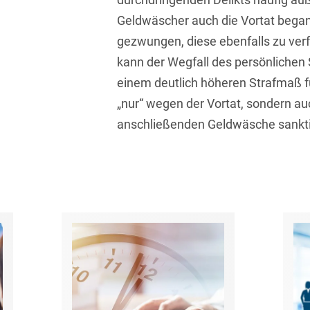
Transport, Verkehr &
Geldwäscher auch die Vortat began
Baurechtliche
Infrastruktur
Schiedsverfahren
gezwungen, diese ebenfalls zu verf
Versicherungsrecht
kann der Wegfall des persönlichen
Beamtenrecht /
Disziplinarrecht
einem deutlich höheren Strafmaß f
Vertriebsrecht
„nur“ wegen der Vortat, sondern a
Beihilferecht
Wettbewerbs- &
anschließenden Geldwäsche sankti
Werberecht
Bergrecht
Wirtschafts- und
Berufshaftungsrecht
Steuerstrafrecht
Betriebliche
Altersversorgung
Betriebsratsvergütung
Betriebsübergang
Betriebsverfassungsrecht