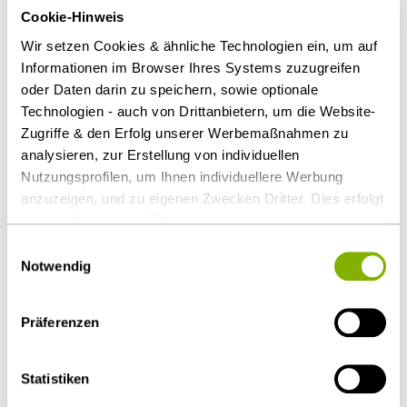
Gesetzesumgehung kann die Nichtigkeit auch noch
Cookie-Hinweis
nach sechs Monaten geltend gemacht werden.
Wir setzen Cookies & ähnliche Technologien ein, um auf
Informationen im Browser Ihres Systems zuzugreifen
Mitgliedsstaat ist europarechtlich zur Aufhebung
oder Daten darin zu speichern, sowie optionale
verpflichtet
Technologien - auch von Drittanbietern, um die Website-
Zugriffe & den Erfolg unserer Werbemaßnahmen zu
Der öffentliche Auftraggeber ist jedoch
analysieren, zur Erstellung von individuellen
europarechtlich verpflichtet, den Vertrag zu
Nutzungsprofilen, um Ihnen individuellere Werbung
kündigen.
anzuzeigen, und zu eigenen Zwecken Dritter. Dies erfolgt
auch außerhalb der EU bei geringerem
Datenschutzniveau (z.B. USA), wobei trotz vertraglicher
Download Volltext
Einwilligungsauswahl
Regelungen das Risiko des staatlichen Zugriffs &
Notwendig
eingeschränkter Rechtsbehelfsmöglichkeiten nicht
auszuschließen ist. Sie können Ihre Einwilligung jederzeit
Präferenzen
Als PDF herunterladen
über die
Cookie-Einstellungen
widerrufen oder ändern.
Details unter
Datenschutz
.
Statistiken