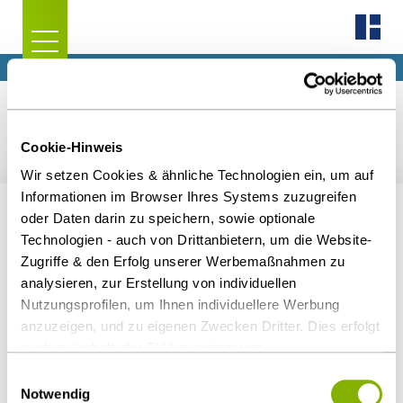
Cookie-Hinweis
Wir setzen Cookies & ähnliche Technologien ein, um auf
Informationen im Browser Ihres Systems zuzugreifen
Wichtige Links
oder Daten darin zu speichern, sowie optionale
Technologien - auch von Drittanbietern, um die Website-
Kontakt/Standorte
Zugriffe & den Erfolg unserer Werbemaßnahmen zu
Impressum
analysieren, zur Erstellung von individuellen
Partner
Nutzungsprofilen, um Ihnen individuellere Werbung
anzuzeigen, und zu eigenen Zwecken Dritter. Dies erfolgt
Datenschutzhinweise
auch außerhalb der EU bei geringerem
Meldestelle
Datenschutzniveau (z.B. USA), wobei trotz vertraglicher
Einwilligungsauswahl
Regelungen das Risiko des staatlichen Zugriffs &
Notwendig