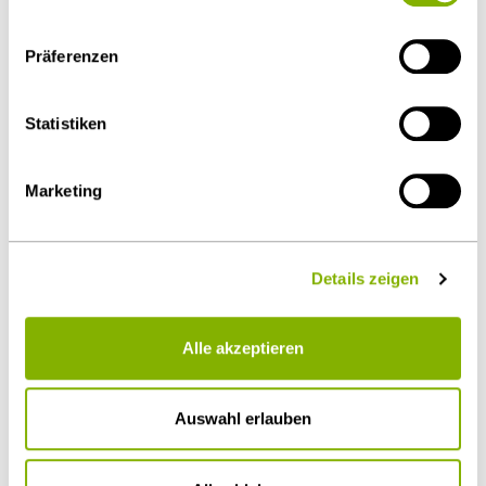
Kontakt
eingeschränkter Rechtsbehelfsmöglichkeiten nicht
auszuschließen ist. Sie können Ihre Einwilligung jederzeit
info@heuking.de
Präferenzen
über die
Cookie-Einstellungen
widerrufen oder ändern.
Details unter
Datenschutz
.
Statistiken
LinkedIn
Youtube
Wechat
Podcasts
Marketing
Details zeigen
Alle akzeptieren
Auswahl erlauben