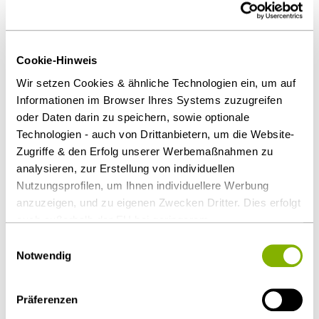
Gematik, Zero Trust, Verwendung aktueller
Schnittstellen wie XÖV und HL7/FHIR, Trennung von
Verwaltungs- und Medizinteil, Nutzerverwaltung und
Cookie-Hinweis
-Administration) berücksichtigt werden.
Wir setzen Cookies & ähnliche Technologien ein, um auf
Informationen im Browser Ihres Systems zuzugreifen
Die besondere Herausforderung von Projekten
oder Daten darin zu speichern, sowie optionale
dieser Art liegt vor allem in der IT-, beihilfe- und
Technologien - auch von Drittanbietern, um die Website-
vergaberechtskonformen Konzeption und
Zugriffe & den Erfolg unserer Werbemaßnahmen zu
Ausgestaltung dieser Vorhaben unter gleichzeitiger
analysieren, zur Erstellung von individuellen
Berücksichtigung spezifischer Geschäftsmodelle.
Nutzungsprofilen, um Ihnen individuellere Werbung
anzuzeigen, und zu eigenen Zwecken Dritter. Dies erfolgt
Rechtlicher Schwerpunkt:
auch außerhalb der EU bei geringerem
Datenschutzniveau (z.B. USA), wobei trotz vertraglicher
Einwilligungsauswahl
Vergaberecht
Regelungen das Risiko des staatlichen Zugriffs &
Notwendig
IT-Recht
eingeschränkter Rechtsbehelfsmöglichkeiten nicht
auszuschließen ist. Sie können Ihre Einwilligung jederzeit
Softwarelizenzrecht
Präferenzen
über die
Cookie-Einstellungen
widerrufen oder ändern.
Förderrecht