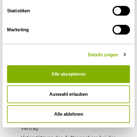
Details unter
Datenschutz
.
Statistiken
Als PDF herunterladen
Marketing
Details zeigen
Diesen Artikel teilen
Alle akzeptieren
Auswahl erlauben
Beratung zu organisatorischen
Fragestellungen, insb. unter Abbildung der
Alle ablehnen
Schnittstellen und Prozessen im zukünftigen
Vertrag