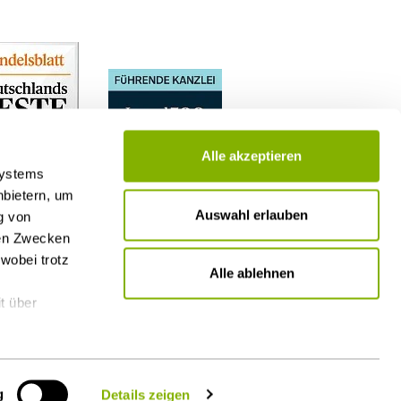
Alle akzeptieren
Systems
nbietern, um
Auswahl erlauben
g von
nen Zwecken
wobei trotz
Alle ablehnen
t über
g
Details zeigen