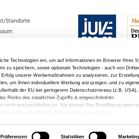
Compliance und
Arbeitsrecht
kt/Standorte
ssum
Computerimplementierte
Erfindungen
r
Corporate Finance
schutzhinweise
iche Technologien ein, um auf Informationen im Browser Ihres 
telle
Corporate Social
in zu speichern, sowie optionale Technologien - auch von Dritta
Responsibility
n Erfolg unserer Werbemaßnahmen zu analysieren, zur Erstellun
filen, um Ihnen individuellere Werbung anzuzeigen, und zu eige
Criminal Compliance
 außerhalb der EU bei geringerem Datenschutzniveau (z.B. USA), 
Cyber Security
as Risiko des staatlichen Zugriffs & eingeschränkter
 nicht auszuschließen ist. Sie können Ihre Einwilligung jederzei
Cyber Versicherung
widerrufen oder ändern. Details unter
Datenschutz
.
t
Podcasts
Cyber- und
Betriebsresilienz
Präferenzen
Statistiken
Marketin