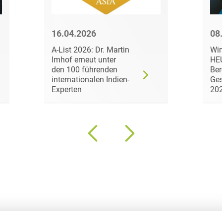
Bildgebende Verfahren
16.04.2026
08
Bodenschutz und
Altlasten
A-List 2026: Dr. Martin
Wir
Imhof erneut unter
HE
Börsengang/Going Public
den 100 führenden
Ber
internationalen Indien-
Ges
Buy & Build / Roll-up-
Experten
20
Strategien
Carve-outs
Clients français
Cloud, Edge & Digitale
Infrastrukturen
Compliance
Compliance bei M&A-
Transaktionen