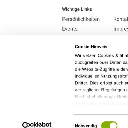
Wichtige Links
Persönlichkeiten
Konta
Events
Impre
Karriere
Partne
Cookie-Hinweis
Internationales
Daten
Wir setzen Cookies & ähnl
Presse
Meldes
zuzugreifen oder Daten dar
die Website-Zugriffe & de
individuellen Nutzungspro
Kontakt
Dritter. Dies erfolgt auch
info@heuking.de
vertraglicher Regelungen d
Rechtsbehelfsmöglichkeiten
die
Cookie-Einstellungen
LinkedIn
Youtube
Wecha
Einwilligungsauswahl
Notwendig