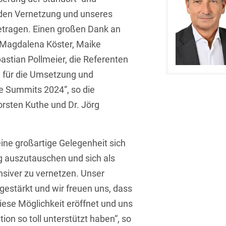
Asset Management
Öffentlicher Sektor und
den Vernetzung und unseres
Tschechisch
Vergabe
tragen. Einen großen Dank an
Aufenthaltsrecht
Türkisch
Patentrecht
Magdalena Köster, Maike
Außenwirtschaftsrecht
Ungarisch
bastian Pollmeier, die Referenten
Private Equity / Venture
Automotive
 für die Umsetzung und
Capital
Weißrussisch
e Summits 2024“, so die
Aviation
Prozessführung &
orsten Kuthe und Dr. Jörg
Schiedsverfahren
Bankaufsichtsrecht
Restrukturierung &
Bankeninsolvenzrecht
Insolvenzrecht
ine großartige Gelegenheit sich
Banking/Litigation
 auszutauschen und sich als
Space
nsiver zu vernetzen. Unser
Batteriespeicher (BESS)
Space / Aerospace &
gestärkt und wir freuen uns, dass
Defense
Bauplanungsrecht
diese Möglichkeit eröffnet und uns
Steuerrecht
ion so toll unterstützt haben“, so
Baurecht