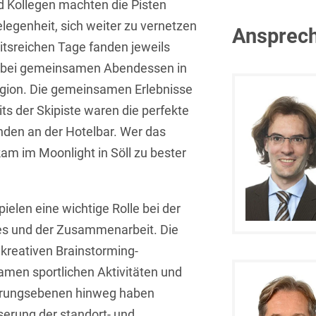
d Kollegen machten die Pisten
Isländisch
Anlagenbaustreitigkeiten
Informationssicherheit
elegenheit, sich weiter zu vernetzen
Ansprech
Italienisch
itsreichen Tage fanden jeweils
Antidumping
Informationstechnologie
& Telekommunikation
 bei gemeinsamen Abendessen in
Japanisch
Anwaltliches
egion. Die gemeinsamen Erlebnisse
Haftungsrecht
Investmentfonds
Kroatisch
ts der Skipiste waren die perfekte
Arbeitnehmererfindungsrech
IP, Media & Technology
unden an der Hotelbar. Wer das
Niederländisch
Arbeitskampfrecht
am im Moonlight in Söll zu bester
Kapitalmarktrecht
Polnisch
Arbeitsrecht
Kartellrecht
Portugiesisch
ielen eine wichtige Rolle bei der
Architektenrecht
Marken-, Design- &
Russisch
Urheberrecht
s und der Zusammenarbeit. Die
Arzneimittelrecht
Schwedisch
 kreativen Brainstorming-
Medien & Entertainment
Arzthaftungsrecht
men sportlichen Aktivitäten und
Serbisch
Nachfolge / Vermögen /
ahrungsebenen hinweg haben
Arztrecht / Zahnarztrecht
Stiftungen
Spanisch
serung der standort- und