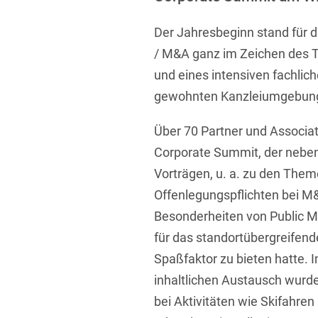
Übersicht
Informationstechnologie
Der Jahresbeginn stand für d
Kapitalmarktrecht
/ M&A ganz im Zeichen des 
und eines intensiven fachlic
Marken-, Design- & Urhebe
gewohnten Kanzleiumgebun
Nachfolge / Vermögen / S
Über 70 Partner und Associat
Patentrecht
Corporate Summit, der neben
Prozessführung & Schieds
Vorträgen, u. a. zu den The
Space / Aerospace & Def
Offenlegungspflichten bei M
Besonderheiten von Public M&
Transport, Verkehr & Infra
für das standortübergreifend
Vertriebsrecht
Spaßfaktor zu bieten hatte. 
Wirtschafts- und Steuerstr
inhaltlichen Austausch wurde
bei Aktivitäten wie Skifahr