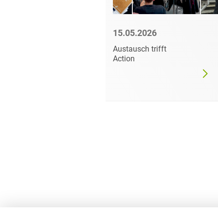
3
15.05.2026
frühstück für alle
Austausch trifft
ings
Action