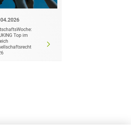
.04.2026
15.12.2023
tschaftsWoche:
A Taste of Heuking
UKING Top im
meets Christmas
eich
ellschaftsrecht
26