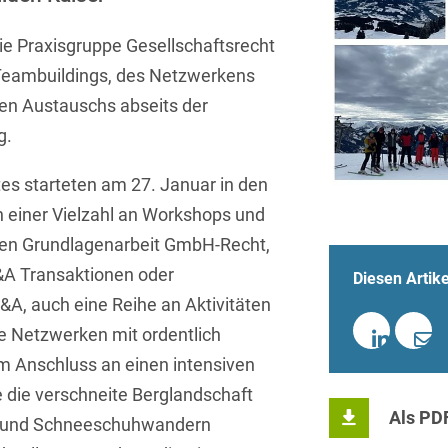
Sprachen
Aktuelle Meldungen
Knowledge Management
Internationale Kooperation
Ber
(Vermögensschaden-)Haftpfl
Automotive
 & Telekommunikation
Investmentfonds
Chemnitz
ie Praxisgruppe Gesellschaftsrecht
Bosnisch
Newsletter
Abfallrecht
Banking & Finance
Datenschutzinformationen für
Kunstsammlung
Kartellrecht
Teambuildings, des Netzwerkens
abonnieren
Düsseldorf
Chinesisch
Bewerber
Abfallwirtschaft
Compliance & Internal
hen Austauschs abseits der
rrecht
Medien & Entertainment
Investigations
Frankfurt
Dänisch
g.
Abwasserrecht
tiftungen
Öffentlicher Sektor und 
Datenschutz &
Hamburg
Deutsch
Abwehr von
Datenrecht
es starteten am 27. Januar in den
Private Equity / Venture 
Anlegerklagen
Köln
 einer Vielzahl an Workshops und
Englisch
("Massenverfahren")
Energie
verfahren
Restrukturierung & Insol
men Grundlagenarbeit GmbH-Recht,
München
Farsi
Akquisitionsfinanzierung
ense
Steuerrecht
ESG – Nachhaltiges
&A Transaktionen oder
Diesen Artike
Wirtschaften
Stuttgart
Finnisch
A, auch eine Reihe an Aktivitäten
Aktienrecht
struktur
Versicherungsrecht
Gesellschaftsrecht / M&A
e Netzwerken mit ordentlich
Französisch
Wettbewerbs- & Werbere
Allgemeine
Im Anschluss an einen intensiven
Geschäftsbedingungen
Health Care & Life
Griechisch
afrecht
Sciences
 die verschneite Berglandschaft
Alternative
Als PD
en und Schneeschuhwandern
Hebräisch
Streitbeilegung (ADR)
Immobilien & Bau