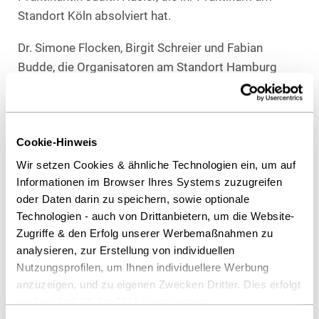
Standort Köln absolviert hat.
Dr. Simone Flocken, Birgit Schreier und Fabian
Budde, die Organisatoren am Standort Hamburg
ziehen Fazit:
„Wir sind sehr froh, dass wir unseren
Praktikanten trotz gewisser Corona-bedingter
Einschränkungen zahlreiche abwechslungsreiche und
Cookie-Hinweis
sehr interessante Vorträge und Workshops anbieten
konnten. Wir haben zu unserem Programm sehr
Wir setzen Cookies & ähnliche Technologien ein, um auf
positive Rückmeldungen erhalten. Einige Praktikanten
Informationen im Browser Ihres Systems zuzugreifen
oder Daten darin zu speichern, sowie optionale
haben auch bereits Interesse an einer zukünftigen
Technologien - auch von Drittanbietern, um die Website-
Referendarstelle bzw. einer Stelle als
Zugriffe & den Erfolg unserer Werbemaßnahmen zu
Wissenschaftlicher Mitarbeiter bei Heuking Kühn Lüer
analysieren, zur Erstellung von individuellen
Wojtek bekundet.“
Nutzungsprofilen, um Ihnen individuellere Werbung
anzuzeigen, und zu eigenen Zwecken Dritter. Dies erfolgt
Als PDF herunterladen
auch außerhalb der EU bei geringerem
Datenschutzniveau (z.B. USA), wobei trotz vertraglicher