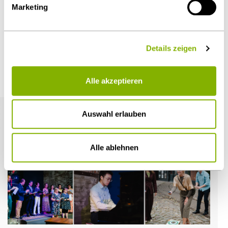
Diesen Artikel teilen
Marketing
Details zeigen
Weitere Artikel
Alle akzeptieren
Auswahl erlauben
Alle ablehnen