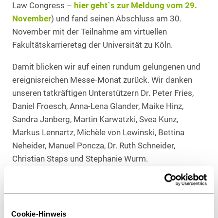
Law Congress –
hier geht`s zur Meldung vom 29.
November
) und fand seinen Abschluss am 30.
November mit der Teilnahme am virtuellen
Fakultätskarrieretag der Universität zu Köln.
Damit blicken wir auf einen rundum gelungenen und
ereignisreichen Messe-Monat zurück. Wir danken
unseren tatkräftigen Unterstützern Dr. Peter Fries,
Daniel Froesch, Anna-Lena Glander, Maike Hinz,
Sandra Janberg, Martin Karwatzki, Svea Kunz,
Markus Lennartz, Michèle von Lewinski, Bettina
Neheider, Manuel Poncza, Dr. Ruth Schneider,
Christian Staps und Stephanie Wurm.
Alle beantworteten ausführlich die Fragen zu den
Themen Einstieg und Karriere bei Heuking Kühn Lüer
Wojtek. Sie berichteten aus der Praxis, über
Cookie-Hinweis