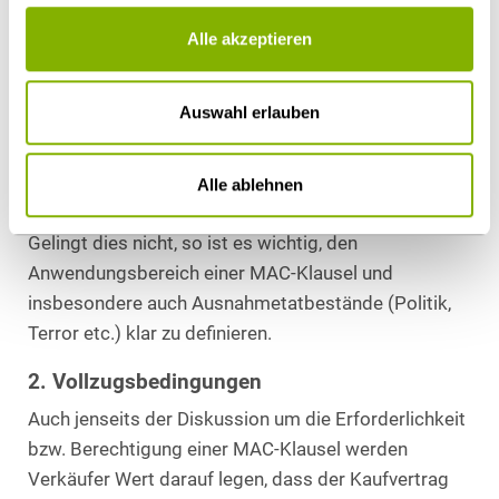
verlangen üblicherweise die Aufnahme einer MAC-
Klausel in den Kaufvertrag, die es ihnen ermöglicht,
Alle akzeptieren
die Transaktion nicht zu vollziehen, wenn sich das
Zielunternehmen bzw. dessen finanzielle Situation
Auswahl erlauben
zwischen Vertragsschluss und Vollzug erheblich
verschlechtert.
Verkäufern gelingt es im nationalen Kontext
Alle ablehnen
regelmäßig, sich diesem Verlangen zu widersetzen.
Gelingt dies nicht, so ist es wichtig, den
Anwendungsbereich einer MAC-Klausel und
insbesondere auch Ausnahmetatbestände (Politik,
Terror etc.) klar zu definieren.
2. Vollzugsbedingungen
Auch jenseits der Diskussion um die Erforderlichkeit
bzw. Berechtigung einer MAC-Klausel werden
Verkäufer Wert darauf legen, dass der Kaufvertrag