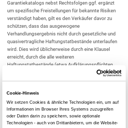
Garantiekatalogs nebst Rechtsfolgen ggf. ergänzt
um spezifische Freistellungen für bekannte Risiken
verständigt haben, gilt es den Verkäufer davor zu
schützen, dass das ausgewogene
Verhandlungsergebnis nicht durch gesetzliche und
quasivertragliche Haftungstatbestände unterlaufen
wird. Dies wird üblicherweise durch eine Klausel
erreicht, durch die alle weiteren
Haftungstatbestände (etwa Aufklärungspflichten
oder gesetzliche Gewährleistungsregelungen)
abbedungen werden und der Käufer hilfsweise auf
etwaige Ansprüche verzichtet. Auch eine solche
Cookie-Hinweis
Vereinbarung steht unter dem Vorbehalt zwingender
Wir setzen Cookies & ähnliche Technologien ein, um auf
Vorsatzhaftung.
Informationen im Browser Ihres Systems zuzugreifen
Kurz gesagt: Die Haftungsverteilung bei Exits ist
oder Daten darin zu speichern, sowie optionale
Technologien - auch von Drittanbietern, um die Website-
keine Standardübung. Das Ziel von Investoren sollte